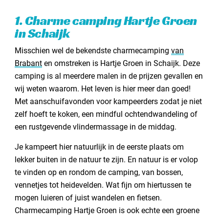
18. Camping Duynparc Soest in Soest
1. Charme camping Hartje Groen
19. Camping 't Schaartven in Overloon
in Schaijk
20. Camping bij Groen Geluk in Hekendorp
Nog meer mooie charmecampings in Nederland
Misschien wel de bekendste charmecamping
van
Brabant
en omstreken is Hartje Groen in Schaijk. Deze
camping is al meerdere malen in de prijzen gevallen en
wij weten waarom. Het leven is hier meer dan goed!
Met aanschuifavonden voor kampeerders zodat je niet
zelf hoeft te koken, een mindful ochtendwandeling of
een rustgevende vlindermassage in de middag.
Je kampeert hier natuurlijk in de eerste plaats om
lekker buiten in de natuur te zijn. En natuur is er volop
te vinden op en rondom de camping, van bossen,
vennetjes tot heidevelden. Wat fijn om hiertussen te
mogen luieren of juist wandelen en fietsen.
Charmecamping Hartje Groen is ook echte een groene