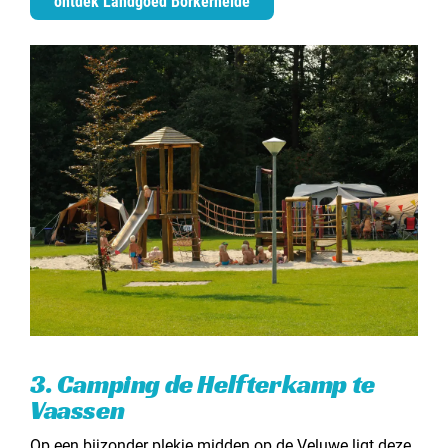
ontdek Landgoed Borkerheide
3. Camping de Helfterkamp te
Vaassen
Op een bijzonder plekje midden
op de Veluwe
ligt deze