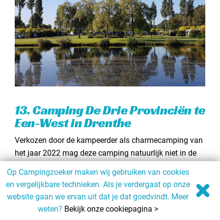
13. Camping De Drie Provinciën te
Een-West in Drenthe
Verkozen door de kampeerder als charmecamping van
het jaar 2022 mag deze camping natuurlijk niet in de
lijst met beste charmecampings in Nederland
Op Campingzoeker maken wij gebruiken van cookies
ontbreken. Een paar dagen op camping de drie
en vergelijkbare technieken. Als je verdergaat op onze
provinciën zal je goed doen! Je kampeert hier in een
website gaan we ervan uit dat je dat goedvindt. Meer
parkachtige idyllische omgeving met prachtige planten,
weten?
Bekijk onze cookiepagina >
bloemen en zitjes. Wat een rust heerst hier. Daarnaast