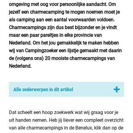
Nederland
omgeving met oog voor persoonlijke aandacht. O
m
jezelf een charmecamping te mogen noemen moet je
België
als camping aan een aantal voorwaarden voldoen.
Charmecampings zijn dus best bijzonder en je vindt
Luxemburg
maar een paar pareltjes in elke
provincie van
Nederland
.
Om het jou gemakkelijk te maken hebben
Frankrijk
wij van
Campingzoeker
een lijstje gemaakt met daarin
Zwitserland
de (volgens ons) 20 mooiste charmecampings van
Nederland.
Nieuws / blog
Alle onderwerpen in dit artikel
Over Campingzoeker
1. Charme camping Hartje Groen in Schaijk
Veel gestelde vragen
2. Landgoed Borkerheide in Westerbork
Dat scheelt een hoop zoekwerk wat wij graag voor je
Meld mijn camping aan
uit handen nemen. Heb jij liever een compleet overzicht
3. Camping de Helfterkamp te Vaassen
van alle charmecampings in de Benelux, klik dan op de
Samenwerken / adverteren
4. Camping ‘t Plathuis te Bourtange