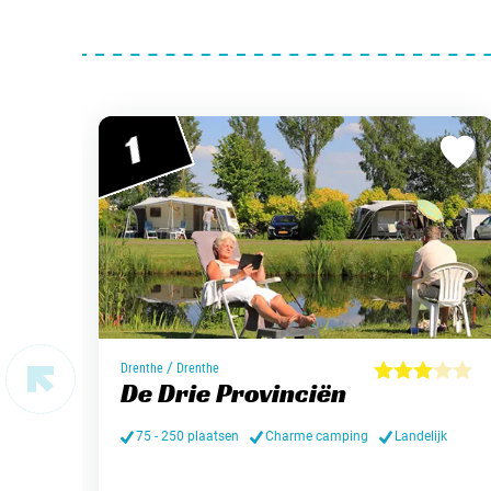
1
/
Drenthe
Drenthe
De Drie Provinciën
75 - 250 plaatsen
Charme camping
Landelijk