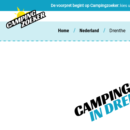
De voorpret begint op Campingzoeker:
kies 
/
/
Home
Nederland
Drenthe
CAMPIN
IN DR