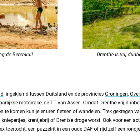
ng de Berenkuil
Drenthe is vrij dun
nd
, ingeklemd tussen Duitsland en de provincies
Groningen
,
Over
aarlijkse motorrace, de TT van Assen. Omdat Drenthe vrij dunbevo
n te komen kun je er uren fietsen of wandelen. Trek gekregen va
kniepertjes, krentjebrij of Drentse droge worst. Ook voor een acti
ex toertocht, een puzzelrit in een oude DAF of rijd zelf een rond