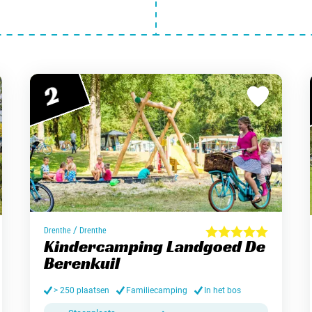
2
/
Drenthe
Drenthe
Kindercamping Landgoed De
Berenkuil
> 250 plaatsen
Familiecamping
In het bos