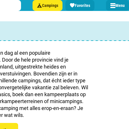
Campings
Favorites
Menu
 een camping in ...
and
en dag al een populaire
oor de hele provincie vind je
nland, uitgestrekte heides en
rstuivingen. Bovendien zijn er in
burg
hillende campings, dat écht ieder type
nvergetelijke vakantie zal beleven. Wil
jk
asics, boek dan een kampeerplaats op
urkampeerterreinen of minicampings.
rland
camping met alles erop-en-eraan? Je
er wat wils.
rmatie over …