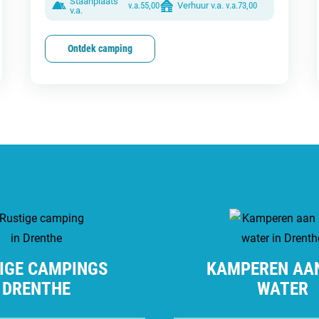
Staanplaats
v.a.
55,00
Verhuur v.a.
v.a.
73,00
v.a.
Ontdek camping
IGE CAMPINGS
KAMPEREN AA
DRENTHE
WATER