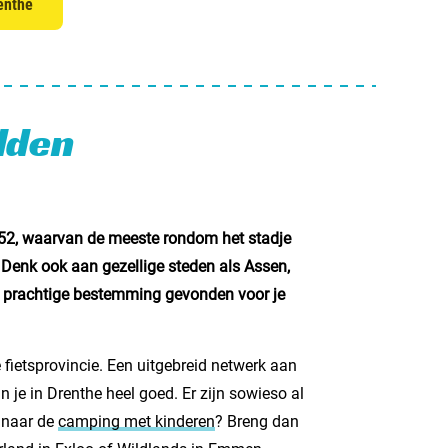
enthe
and
dden
burg
jk
rland
st 52, waarvan de meeste rondom het stadje
 Denk ook aan gezellige steden als Assen,
en prachtige bestemming gevonden voor je
ws / blog
 fietsprovincie. Een uitgebreid netwerk aan
ampingzoeker
je in Drenthe heel goed. Er zijn sowieso al
stelde vragen
e naar de
camping met kinderen
? Breng dan