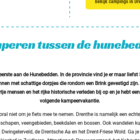
bekijk campings in Dr
Nederl
België
peren tussen de hunebe
Luxem
Frankri
Zwitse
 eerste aan de Hunebedden. In de provincie vind je er maar lief
nnen met schattige dorpjes die rondom een Brink gevestigd zijn.
je mensen en het rijke historische verleden bij op en je hebt e
Nieu
volgende kampeervakantie.
ral niet om je fiets mee te nemen. Drenthe is namelijk een echte
Over C
 schapen, veengebieden, beekdalen en bossen. Ook wandelen kun 
Veel ge
t Dwingelerveld, de Drentsche Aa en het Drent-Friese Wold. Ga j