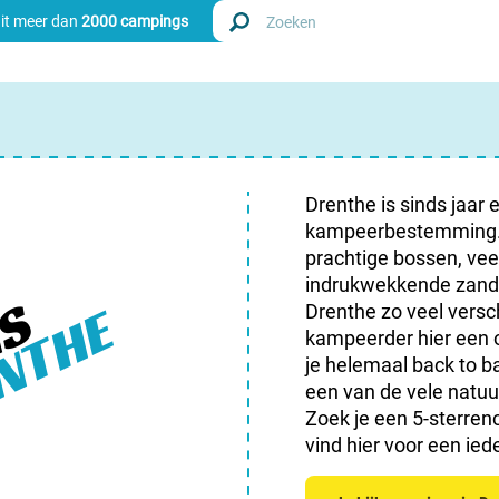
uit meer dan
2000 campings
Zoek
Nederl
Drenthe is sinds jaar 
kampeerbestemming. D
Begië
prachtige bossen, vee
indrukwekkende zandve
GS
Luxem
ENTHE
Drenthe zo veel versc
kampeerder hier een o
Frankri
je helemaal back to b
een van de vele natu
Zwitse
Zoek je een 5-sterren
vind hier voor een ied
info