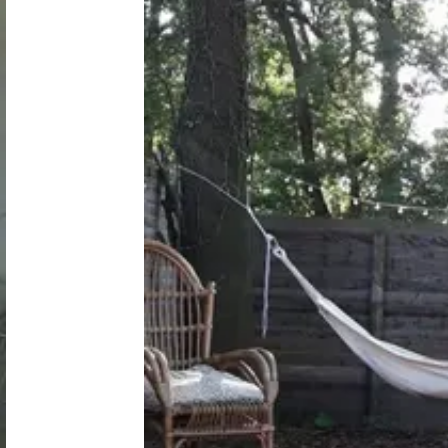
Nederland
België
Luxemburg
Frankrijk
Zwitserland
Nieuws / blog
Over Campingzoeker
Veel gestelde vragen
Meld mijn camping aan
Samenwerken / adverteren