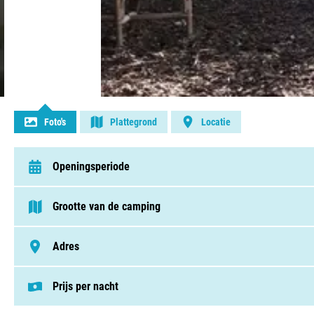
Contact opnemen
Foto's
Plattegrond
Locatie
Openingsperiode
van 1 april t/m 31 oktober
Grootte van de camping
< 75 plaatsen
Adres
Holtien 9, 7991 PN, Dwingeloo
Prijs per nacht
Deze prijs is gebaseerd op een kampeerplek i
Staanplaatsen v.a. € 23,00