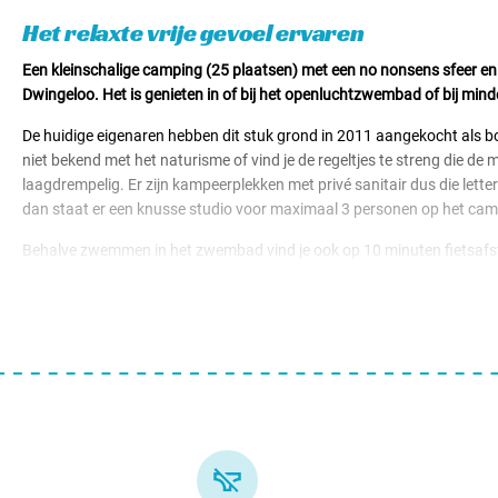
Het relaxte vrije gevoel ervaren
Een kleinschalige camping (25 plaatsen) met een no nonsens sfeer en 
Dwingeloo. Het is genieten in of bij het openluchtzwembad of bij mi
De huidige eigenaren hebben dit stuk grond in 2011 aangekocht als bo
niet bekend met het naturisme of vind je de regeltjes te streng die 
laagdrempelig. Er zijn kampeerplekken met privé sanitair dus die lette
dan staat er een knusse studio voor maximaal 3 personen op het camp
Behalve zwemmen in het zwembad vind je ook op 10 minuten fietsafstan
Dwingelderveld. Een prachtig Drents oergebied om uren te wandelen of 
kunt de dag afsluiten bij de vuurplaats of juist in de sfeervolle bar me