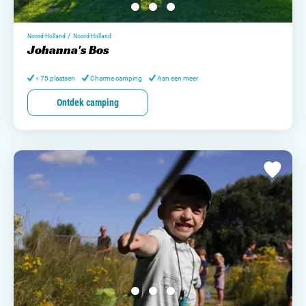
/
Noord-Holland
Noord-Holland
Johanna's Bos
< 75 plaatsen
Charme camping
Aan een meer
Ontdek camping