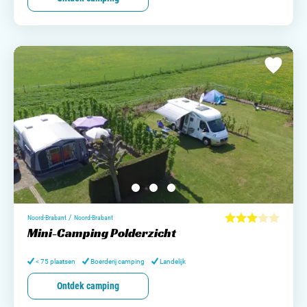
/
Noord-Brabant
Noord-Brabant
Mini-Camping Polderzicht
< 75 plaatsen
Boerderij camping
Landelijk
Ontdek camping