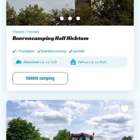
/
Friesland
Friesland
Boerencamping Half Hichtum
< 75 plaatsen
Boerderij camping
Landelijk
Staanplaats v.a.
v.a.
12,50
Verhuur v.a.
v.a.
45,00
Ontdek camping