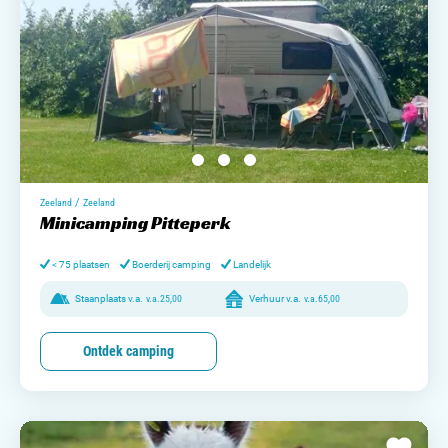
/
Zeeland
Zeeland
Minicamping Pitteperk
< 75 plaatsen
Boerderij camping
Landelijk
Staanplaats v.a.
v.a.
25,00
Verhuur v.a.
v.a.
65,00
Ontdek camping