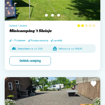
/
Zeeland
Zeeland
Minicamping 't Sluisje
< 75 plaatsen
Rustige camping
Landelijk
Staanplaats v.a.
v.a.
15,00
Verhuur v.a.
v.a.
1000,00
Ontdek camping