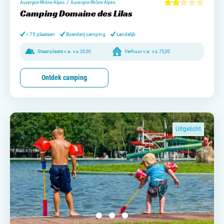
/
Auvergne-Rhône-Alpes
Auvergne-Rhône-Alpes
Camping Domaine des Lilas
< 75 plaatsen
Boerderij camping
Landelijk
Staanplaats v.a.
v.a.
20,00
Verhuur v.a.
v.a.
75,00
Ontdek camping
Uitgelicht