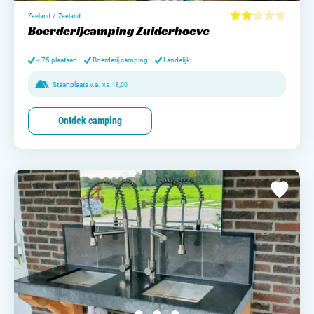
/
Zeeland
Zeeland
Boerderijcamping Zuiderhoeve
< 75 plaatsen
Boerderij camping
Landelijk
Staanplaats v.a.
v.a.
18,00
Ontdek camping