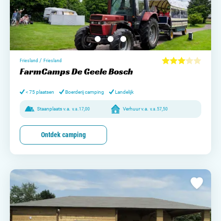
/
Friesland
Friesland
FarmCamps De Geele Bosch
< 75 plaatsen
Boerderij camping
Landelijk
Staanplaats v.a.
v.a.
17,00
Verhuur v.a.
v.a.
57,50
Ontdek camping