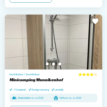
/
Noord-Brabant
Noord-Brabant
Minicamping Munnikenhof
< 75 plaatsen
Rustige camping
Landelijk
Staanplaats v.a.
v.a.
20,00
Verhuur v.a.
v.a.
25,00