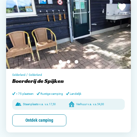
/
Gelderland
Gelderland
Boerderij de Spijken
< 75 plaatsen
Rustige camping
Landelijk
Staanplaats v.a.
v.a.
17,50
Verhuur v.a.
v.a.
54,00
Ontdek camping