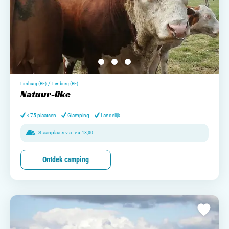
/
Limburg (BE)
Limburg (BE)
Natuur-like
< 75 plaatsen
Glamping
Landelijk
Staanplaats v.a.
v.a.
18,00
Ontdek camping