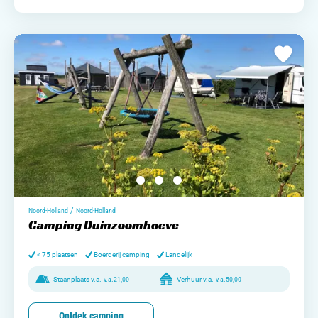
/
Noord-Holland
Noord-Holland
Camping Duinzoomhoeve
< 75 plaatsen
Boerderij camping
Landelijk
Staanplaats v.a.
v.a.
21,00
Verhuur v.a.
v.a.
50,00
Ontdek camping