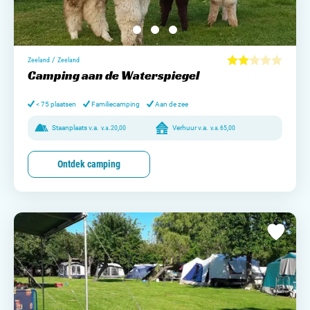
/
Zeeland
Zeeland
Camping aan de Waterspiegel
< 75 plaatsen
Familiecamping
Aan de zee
Staanplaats v.a.
v.a.
20,00
Verhuur v.a.
v.a.
65,00
Ontdek camping