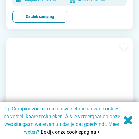
Staanplaats v.a.
v.a.
27,00
Verhuur v.a.
v.a.
65,00
Ontdek camping
Op Campingzoeker maken wij gebruiken van cookies
/
en vergelijkbare technieken. Als je verdergaat op onze
Noord-Brabant
Noord-Brabant
Minicamping Mortels Buiten
website gaan we ervan uit dat je dat goedvindt. Meer
weten?
Bekijk onze cookiepagina >
< 75 plaatsen
Rustige camping
Landelijk