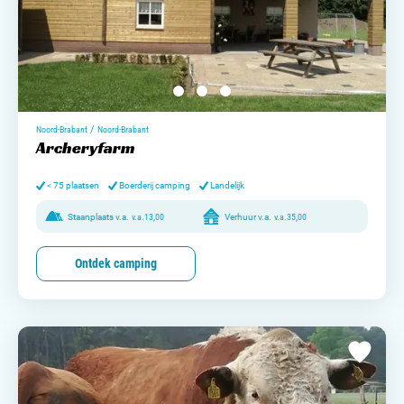
/
Noord-Brabant
Noord-Brabant
Archeryfarm
< 75 plaatsen
Boerderij camping
Landelijk
Staanplaats v.a.
v.a.
13,00
Verhuur v.a.
v.a.
35,00
Ontdek camping