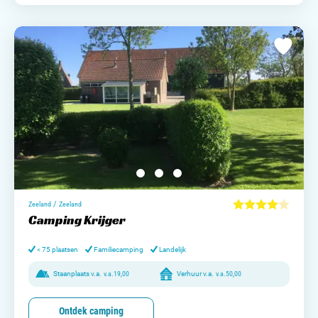
/
Zeeland
Zeeland
Camping Krijger
< 75 plaatsen
Familiecamping
Landelijk
Staanplaats v.a.
v.a.
19,00
Verhuur v.a.
v.a.
50,00
Ontdek camping