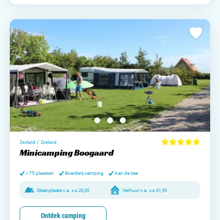
/
Zeeland
Zeeland
Minicamping Boogaard
< 75 plaatsen
Boerderij camping
Aan de zee
Staanplaats v.a.
v.a.
20,00
Verhuur v.a.
v.a.
61,40
Ontdek camping