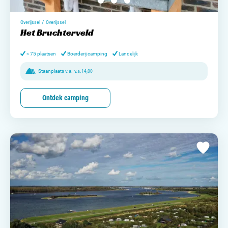
/
Overijssel
Overijssel
Het Bruchterveld
< 75 plaatsen
Boerderij camping
Landelijk
Staanplaats v.a.
v.a.
14,00
Ontdek camping