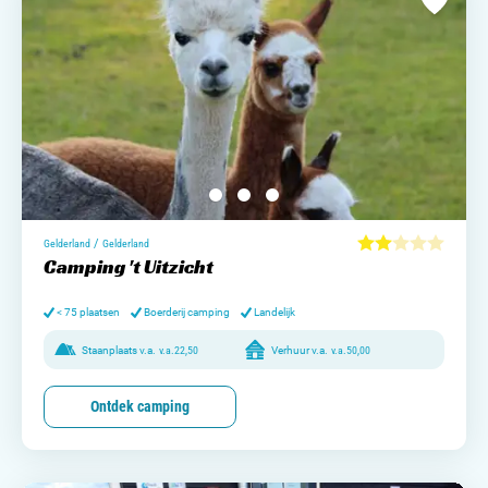
/
Gelderland
Gelderland
Camping 't Uitzicht
< 75 plaatsen
Boerderij camping
Landelijk
Staanplaats v.a.
v.a.
22,50
Verhuur v.a.
v.a.
50,00
Ontdek camping