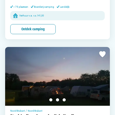
Contact opnemen
< 75 plaatsen
Boerderij camping
Landelijk
Verhuur v.a.
v.a.
141,00
Ontdek camping
/
Noord-Brabant
Noord-Brabant