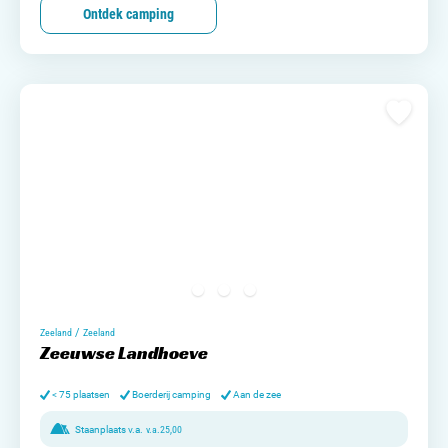
Ontdek camping
/
Zeeland
Zeeland
Zeeuwse Landhoeve
< 75 plaatsen
Boerderij camping
Aan de zee
Staanplaats v.a.
v.a.
25,00