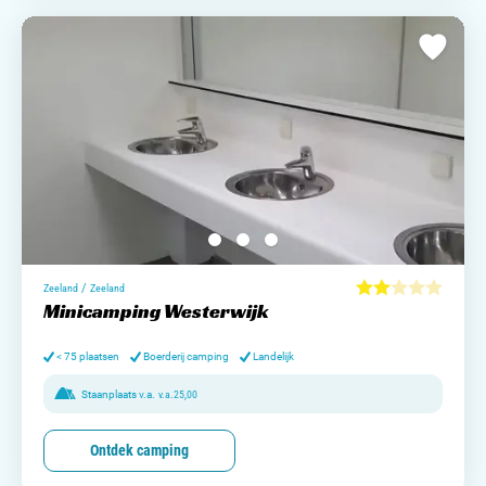
/
Zeeland
Zeeland
Minicamping Westerwijk
< 75 plaatsen
Boerderij camping
Landelijk
Staanplaats v.a.
v.a.
25,00
Ontdek camping