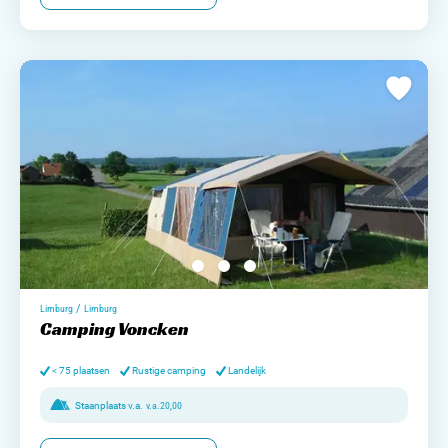
/
Limburg
Limburg
Camping Voncken
< 75 plaatsen
Rustige camping
Landelijk
Staanplaats v.a.
v.a.
20,00