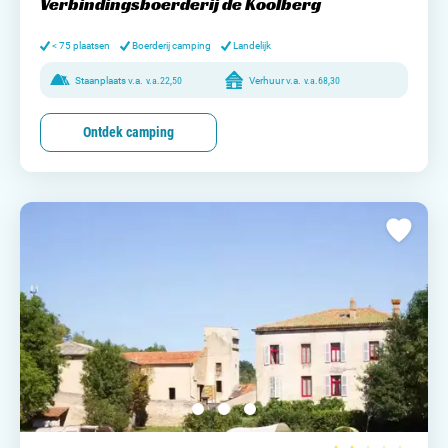
Verbindingsboerderij de Koolberg
< 75 plaatsen
Boerderij camping
Landelijk
Staanplaats v.a.
v.a.
22,50
Verhuur v.a.
v.a.
68,30
Ontdek camping