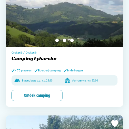
/
Occitanië
Occitanië
Camping Eyharche
< 75 plaatsen
Boerderij camping
In de bergen
Staanplaats v.a.
v.a.
25,00
Verhuur v.a.
v.a.
55,00
Ontdek camping