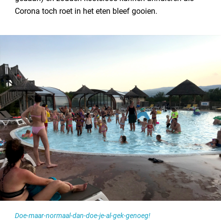
Corona toch roet in het eten bleef gooien.
Doe-maar-normaal-dan-doe-je-al-gek-genoeg!