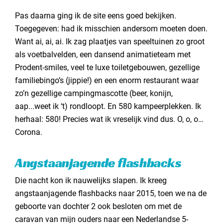
Pas daarna ging ik de site eens goed bekijken.
Toegegeven: had ik misschien andersom moeten doen.
Want ai, ai, ai. Ik zag plaatjes van speeltuinen zo groot
als voetbalvelden, een dansend animatieteam met
Prodent-smiles, veel te luxe toiletgebouwen, gezellige
familiebingo’s (jippie!) en een enorm restaurant waar
zo’n gezellige campingmascotte (beer, konijn,
aap...weet ik ‘t) rondloopt. En 580 kampeerplekken. Ik
herhaal: 580! Precies wat ik vreselijk vind dus. O, o, o…
Corona.
Angstaanjagende flashbacks
Die nacht kon ik nauwelijks slapen. Ik kreeg
angstaanjagende flashbacks naar 2015, toen we na de
geboorte van dochter 2 ook besloten om met de
caravan van mijn ouders naar een Nederlandse 5-