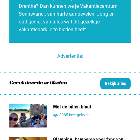
Drenthe? Dan kunnen we je Vakantiecentrum
Sonnevanck van harte aanbevelen. Jong en
oud geniet van alles wat dit gezellige
vakantiepark je te bieden heeft.
Advertentie:
Gerelateerde artikelen
Bekijk alles
Met de billen bloot
3085 keer gelezen
Glamping: kamperen voor fans van