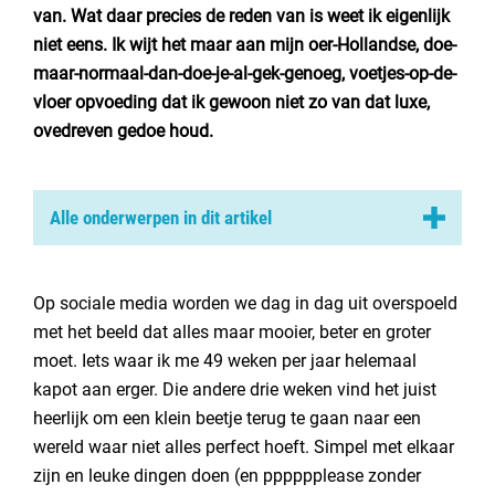
Nederland
van. Wat daar precies de reden van is weet ik eigenlijk
niet eens. Ik wijt het maar aan mijn oer-Hollandse, doe-
België
maar-normaal-dan-doe-je-al-gek-genoeg, voetjes-op-de-
vloer opvoeding dat ik gewoon niet zo van dat luxe,
Luxemburg
ovedreven gedoe houd.
Frankrijk
Zwitserland
Alle onderwerpen in dit artikel
Dahaag la dolce vita
Hallo 5-sterren camping
Nieuws / blog
Op sociale media worden we dag in dag uit overspoeld
met het beeld dat alles maar mooier, beter en groter
Angstaanjagende flashbacks
moet. Iets waar ik me 49 weken per jaar helemaal
Maar we gaan!
Over Campingzoeker
kapot aan erger. Die andere drie weken vind het juist
Veel gestelde vragen
heerlijk om een klein beetje terug te gaan naar een
Meld mijn camping aan
wereld waar niet alles perfect hoeft. Simpel met elkaar
zijn en leuke dingen doen (en pppppplease zonder
Samenwerken / adverteren