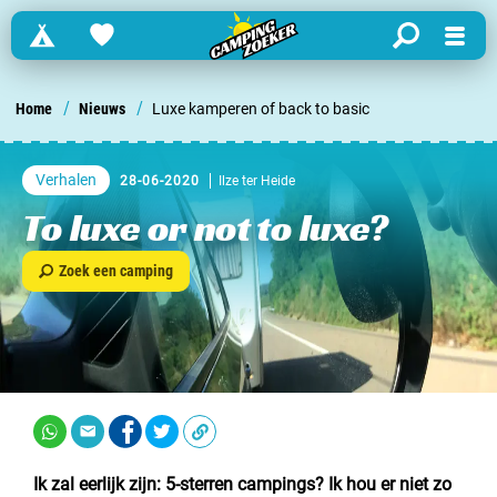
Campings
Favorites
search
Menu
Zoek een camping in ...
/
/
Home
Nieuws
Luxe kamperen of back to basic
Nederland
Verhalen
28-06-2020
Ilze ter Heide
Begië
To luxe or not to luxe?
Luxemburg
Zoek een camping
Frankrijk
Zwitserland
informatie over …
Ik zal eerlijk zijn:
5-sterren campings
? Ik hou er niet zo