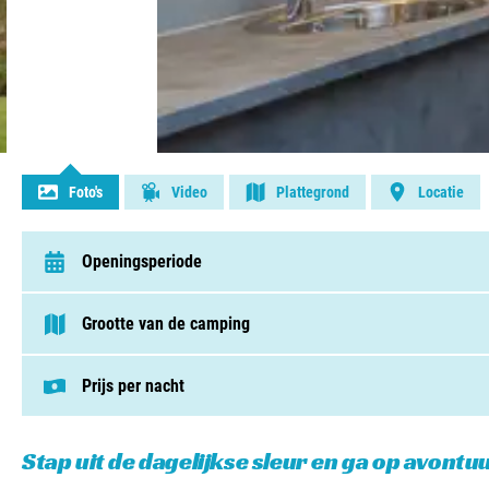
Contact opnemen
Foto's
Video
Plattegrond
Locatie
Openingsperiode
van 1 april t/m 7 november
Grootte van de camping
75 - 250 plaatsen
Prijs per nacht
Deze prijs is gebaseerd op een kampeerplek i
Staanplaatsen v.a. € 29,00
Huuraccomodaties v.a. € 92,50
Stap uit de dagelijkse sleur en ga op avontu