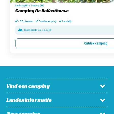
/
Limburg (BE)
Limburg (BE)
Camping De Ballasthoeve
< 75 plaatsen
Familiecamping
Landelijk
Staanplaats v.a.
v.a.
23,00
Ontdek camping
Vind een camping
Landeninformatie
Campings in Nederland
Campings in België
Type camping
Nederland