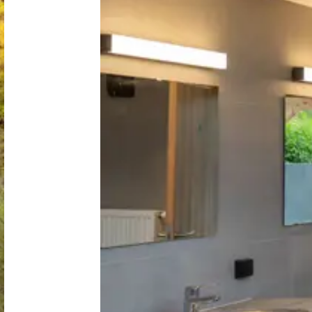
Nederland
België
Luxemburg
Frankrijk
Zwitserland
Nieuws / blog
Over Campingzoeker
Veel gestelde vragen
Meld mijn camping aan
Samenwerken / adverteren