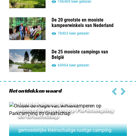
106469 keer gelezen
De 20 grootste en mooiste
kampeerwinkels van Nederland
78403 keer gelezen
De 25 mooiste campings van
België
64964 keer gelezen
Het ontdekken waard
Ontdek de magie van
winterkamperen op Parkcamping
de Graafschap
Parkcamping de Graafschap is een
gemoedelijke kleinschalige rustige camping