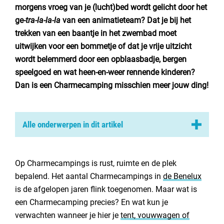
Nederland
morgens vroeg van je (lucht)bed wordt gelicht door het
ge-
tra-la-la-la
van een animatieteam? Dat je bij het
België
trekken van een baantje in het zwembad moet
uitwijken voor een bommetje of dat je vrije uitzicht
Luxemburg
wordt belemmerd door een opblaasbadje, bergen
speelgoed en wat heen-en-weer rennende kinderen?
Frankrijk
Dan is een Charmecamping misschien meer jouw ding!
Zwitserland
Alle onderwerpen in dit artikel
Nieuws / blog
Wat is een Charmecamping?
Waarom kies je voor een charmecamping?
Op Charmecampings is rust, ruimte en de plek
Over Campingzoeker
bepalend. Het aantal Charmecampings in
de Benelux
Veel gestelde vragen
is de afgelopen jaren flink toegenomen. Maar wat is
Meld mijn camping aan
een Charmecamping precies? En wat kun je
verwachten wanneer je hier je
Samenwerken / adverteren
tent, vouwwagen of