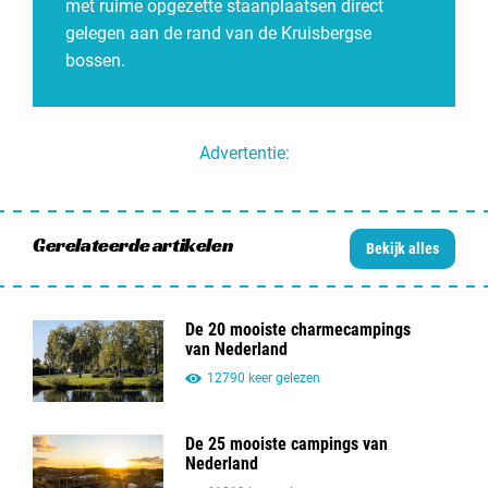
met ruime opgezette staanplaatsen direct
gelegen aan de rand van de Kruisbergse
bossen.
Advertentie:
Gerelateerde artikelen
Bekijk alles
De 20 mooiste charmecampings
van Nederland
12790 keer gelezen
De 25 mooiste campings van
Nederland