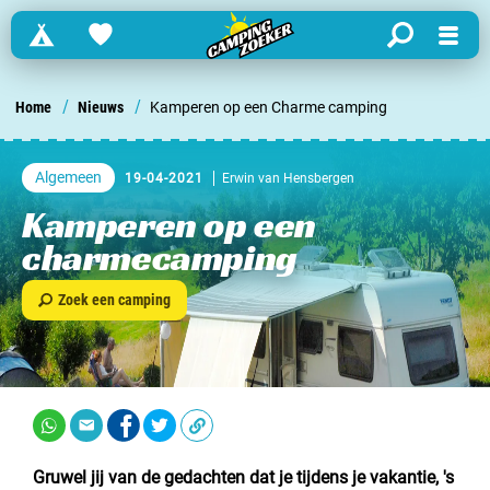
Campings
Favorites
search
Menu
Zoek een camping in ...
/
/
Home
Nieuws
Kamperen op een Charme camping
Nederland
Algemeen
19-04-2021
Erwin van Hensbergen
Begië
Kamperen op een
charmecamping
Luxemburg
Zoek een camping
Frankrijk
Zwitserland
informatie over …
Gruwel jij van de gedachten dat je tijdens je vakantie, 's