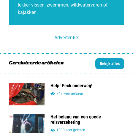
lekker vissen, zwemmen, wildwatervaren of
kajakken.
Advertentie:
Gerelateerde artikelen
Bekijk alles
Help! Pech onderweg!
747 keer gelezen
Het belang van een goede
reisverzekering
1039 keer gelezen