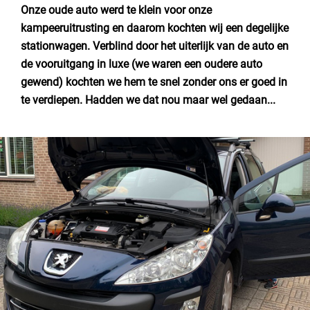
Nederland
Onze oude auto werd te klein voor onze
kampeeruitrusting en daarom kochten wij een degelijke
België
stationwagen. Verblind door het uiterlijk van de auto en
de vooruitgang in luxe (we waren een oudere auto
Luxemburg
gewend) kochten we hem te snel zonder ons er goed in
te verdiepen. Hadden we dat nou maar wel gedaan...
Frankrijk
Zwitserland
Nieuws / blog
Over Campingzoeker
Veel gestelde vragen
Meld mijn camping aan
Samenwerken / adverteren