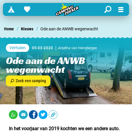
Campings
Favorites
search
Menu
Zoek een camping in ...
/
/
Home
Nieuws
Ode aan de ANWB wegenwacht
Nederland
Verhalen
05-03-2020
Anjetha van Hensbergen
Begië
Ode aan de ANWB
wegenwacht
Luxemburg
Zoek een camping
Frankrijk
Zwitserland
informatie over …
In het voorjaar van 2019 kochten we een andere auto.