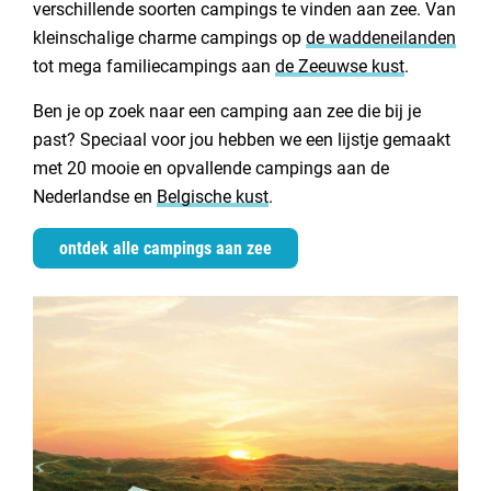
6. Camping Kogerstrand op Texel
verschillende soorten campings te vinden aan zee. Van
Contact opnemen
kleinschalige charme campings op
de waddeneilanden
7. Vakantiepark de Meerpaal in Zeeland
tot mega familiecampings aan
de Zeeuwse kust
.
8. Kompas Camping Westende aan de Belgische kust
Ben je op zoek naar een camping aan zee die bij je
9. Vakantiepark Capfun Pekelinge in Zeeland
past? Speciaal voor jou hebben we een lijstje gemaakt
10. Camping Sint Maartenszee in Noord-Holland
met 20 mooie en opvallende campings aan de
11. Camping Duinoord te Nes op Ameland
Nederlandse en
Belgische kust
.
12. Strandcamping Groede te Groede
ontdek alle campings aan zee
13. Strandcamping Zuidduinen te Katwijk
14. Camping Duinzoomhoeve in Julianadorp
15. Camping Callassande
16. Duincamping Bakkum in Castricum
17. Strandcamping Corfwater in Petten
18. Camping Seedune in Schiermonnikoog
19. Camping Cupido in Hee