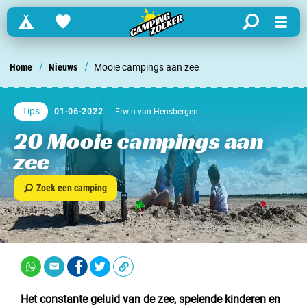
Campings
Favorites
search
Menu
Zoek een camping in ...
/
/
Home
Nieuws
Mooie campings aan zee
Nederland
Tips
01-06-2022
Erwin van Hensbergen
Begië
20 Mooie campings aan
zee
Luxemburg
Zoek een camping
Frankrijk
Zwitserland
informatie over …
Het constante geluid van de zee, spelende kinderen en