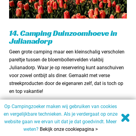
14. Camping Duinzoomhoeve in
Julianadorp
Geen grote camping maar een kleinschalig verscholen
pareltje tussen de bloembollenvelden vlakbij
Julianadorp. Waar je op reservering kunt aanschuiven
voor zowel ontbijt als diner. Gemaakt met verse
streekproducten door de eigenaren zelf, dat is toch op
en top vakantie!
Het strand ligt op een steenworp afstand van deze
Op Campingzoeker maken wij gebruiken van cookies
camping waar plaats is op zo'n dertig
en vergelijkbare technieken. Als je verdergaat op onze
kampeerplaatsen. Een boerencamping met de nodige
website gaan we ervan uit dat je dat goedvindt. Meer
luxe, dat zie je terug in de voorzieningen en
weten?
Bekijk onze cookiepagina >
bijvoorbeeld het privé sanitair. Op het terrein heb je de