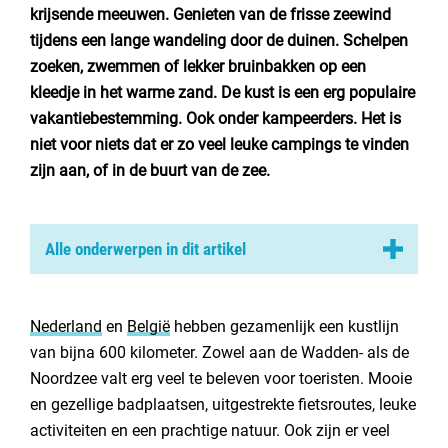
Nederland
krijsende meeuwen. Genieten van de frisse zeewind
tijdens een lange wandeling door de duinen. Schelpen
België
zoeken, zwemmen of lekker bruinbakken op een
kleedje in het warme zand. De kust is een erg populaire
Luxemburg
vakantiebestemming. Ook onder kampeerders. Het is
niet voor niets dat er zo veel leuke campings te vinden
Frankrijk
zijn aan, of in de buurt van de zee.
Zwitserland
Alle onderwerpen in dit artikel
Nieuws / blog
1. Camping Landal Sluftervallei op Texel
2. Camping de Duinhoeve in Zeeland
Nederland
en
België
hebben gezamenlijk een kustlijn
Over Campingzoeker
van bijna 600 kilometer. Zowel aan de Wadden- als de
3. Roompot Vakantiepark Kijkduin in Zuid-Holland
Veel gestelde vragen
Noordzee valt erg veel te beleven voor toeristen. Mooie
4. Camping de Lakens in Noord-Holland
Meld mijn camping aan
en gezellige badplaatsen, uitgestrekte fietsroutes, leuke
5. Molecaten Park Waterbos in Zuid-Holland
activiteiten en een prachtige natuur. Ook zijn er veel
Samenwerken / adverteren