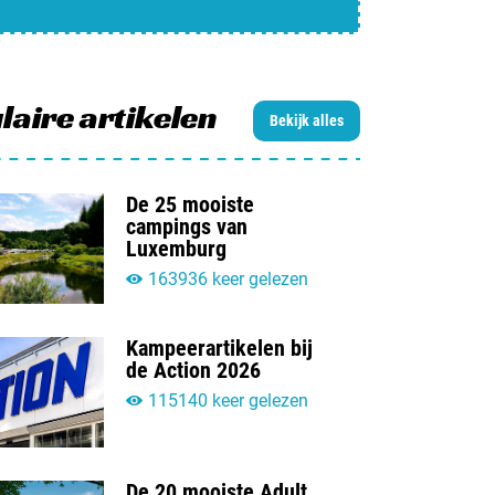
jn camping aan
rken / adverteren
t opnemen
laire artikelen
Bekijk alles
De 25 mooiste
campings van
Luxemburg
163936 keer gelezen
Kampeerartikelen bij
de Action 2026
115140 keer gelezen
De 20 mooiste Adult