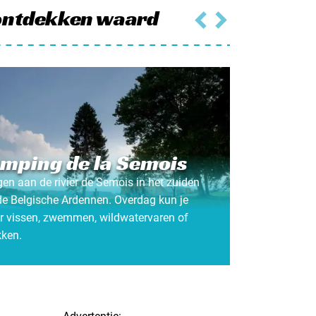
ontdekken waard
mping de la Semois
en aan de rivier de Semois in het zuiden
de Belgische Ardennen. Overdag kun je
er vissen, zwemmen, wildwatervaren of
kken.