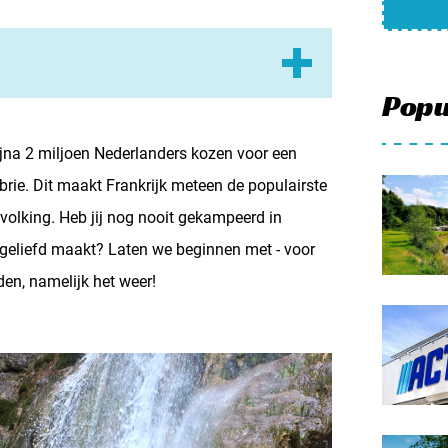
Meld mi
Samenwe
Contac
Popu
ooi weer
p
bijna 2 miljoen Nederlanders kozen voor een
 brie. Dit maakt Frankrijk meteen de populairste
olking. Heb jij nog nooit gekampeerd in
even
o geliefd maakt? Laten we beginnen met - voor
den, namelijk het weer!
eren
s