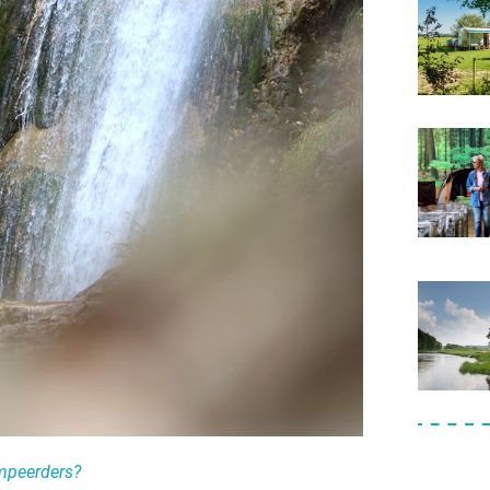
ven uit!
om te kamperen
mpeerders?