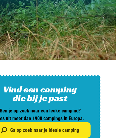
and
burg
jk
rland
Vind een camping
ws / blog
die bij je past
Ben je op zoek naar een leuke camping?
ampingzoeker
ies uit meer dan 1900 campings in Europa.
stelde vragen
Ga op zoek naar je ideale camping