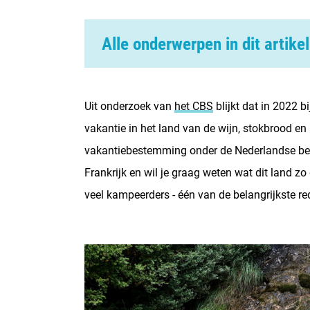
Alle onderwerpen in dit artikel
01. In Frankrijk heb je een grote kans op m
02. In Frankrijk vind je een divers landscha
Uit onderzoek van
het CBS
blijkt dat in 2022 
vakantie in het land van de wijn, stokbrood en
03. Frankrijk heeft een rijke cultuur
vakantiebestemming onder de Nederlandse bev
04. Geniet van het Franse, bourgondisch l
Frankrijk en wil je graag weten wat dit land z
05. Je vind er veel mooie stranden
veel kampeerders - één van de belangrijkste re
06. Frankrijk is een veilig land om te kamp
07. De reistijd valt reuze mee!
08. In Frankrijk vind je veel mooie camping