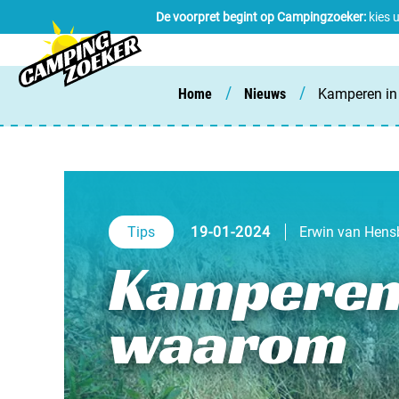
De voorpret begint op Campingzoeker:
kies 
/
/
Home
Nieuws
Kamperen in 
Tips
19-01-2024
Erwin van Hens
Kamperen 
waarom