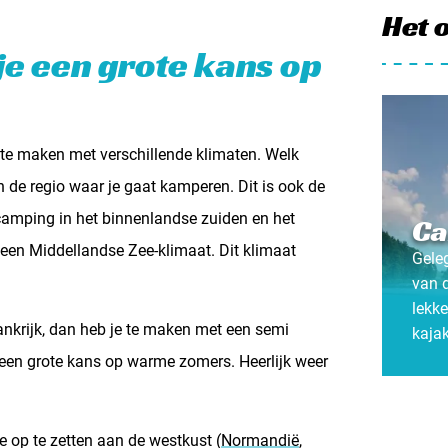
Het 
 je een grote kans op
je te maken met verschillende klimaten. Welk
 de regio waar je gaat kamperen. Dit is ook de
amping in het binnenlandse zuiden en het
Ca
 een Middellandse Zee-klimaat. Dit klimaat
Geleg
van 
lekk
ankrijk, dan heb je te maken met een semi
kaja
 een grote kans op warme zomers. Heerlijk weer
je op te zetten aan de westkust (
Normandië
,