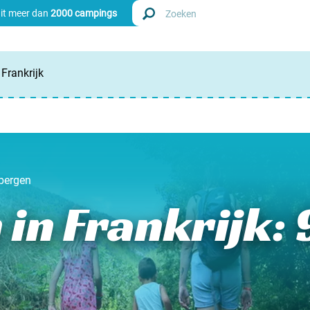
uit meer dan
2000 campings
Frankrijk
Zoek
Nederl
Begië
bergen
Luxem
in Frankrijk: 
Frankri
Zwitse
info