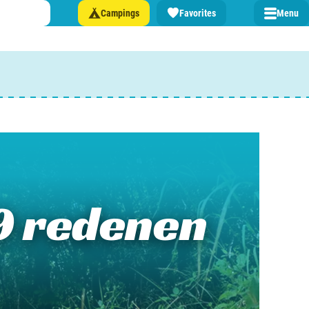
Campings
Favorites
Menu
 een camping in ...
and
burg
9 redenen
jk
rland
rmatie over …