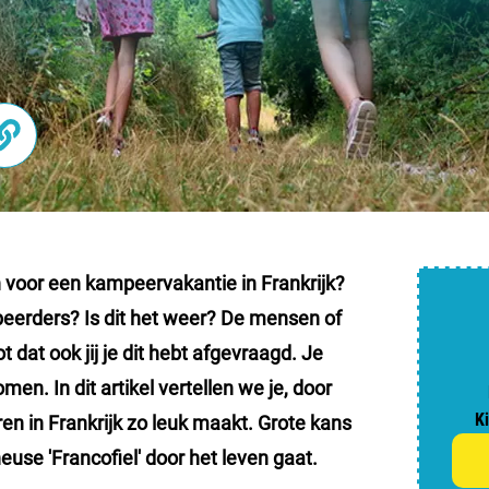
Nederl
België
Luxem
Frankri
Zwitse
n voor een
kampeervakantie in Frankrijk
?
peerders? Is dit het weer? De mensen of
Nieu
 dat ook jij je dit hebt afgevraagd. Je
n. In dit artikel vertellen we je, door
Over C
K
n in Frankrijk zo leuk maakt. Grote kans
Veel ge
euse 'Francofiel' door het leven gaat.