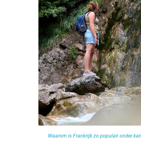
09. Kamperen in Frankrijk? je bent er écht e
Dit is wat Frankrijk een mooi land maakt 
Waarom is Frankrijk zo populair onder ka