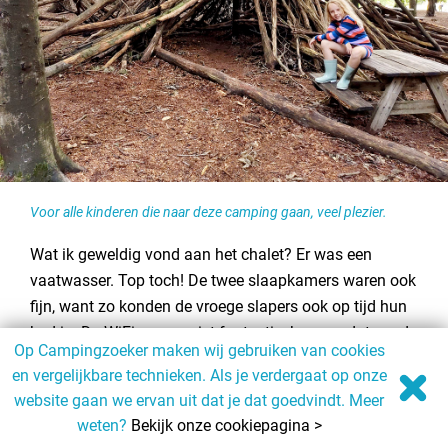
Voor alle kinderen die naar deze camping gaan, veel plezier.
Wat ik geweldig vond aan het chalet? Er was een
vaatwasser. Top toch! De twee slaapkamers waren ook
fijn, want zo konden de vroege slapers ook op tijd hun
bed in. De WiFi was er niet fantastisch, maar dat vond
Op Campingzoeker maken wij gebruiken van cookies
ik als moeder stiekem wel fijn. “Buitenspelen is zo fijn
en vergelijkbare technieken. Als je verdergaat op onze
daar, vergeet ook je laarzen niet!”, zegt Phileine. Mijn
website gaan we ervan uit dat je dat goedvindt. Meer
kinderen vonden het watertje met zandstrand echt
weten?
Bekijk onze cookiepagina >
geweldig en ook de waterspeeltuin was ontzettend