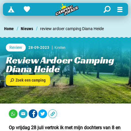
Campings
Favorites
search
Menu
Zoek een camping in ...
/
/
Home
Nieuws
review ardoer camping Diana Heide
Nederland
Review
28-09-2023
Kirsten
Begië
Review Ardoer Camping
Diana Heide
Luxemburg
Zoek een camping
Frankrijk
Zwitserland
informatie over …
Op vrijdag 28 juli vertrok ik met mijn dochters van 8 en