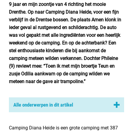
Nederland
9 jaar en mijn zoontje van 4 richting het mooie
Drenthe. Op naar
Camping Diana Heide
, voor een fijn
België
verblijf in de Drentse bossen. De plaats Amen klonk in
ieder geval al rustgevend en schilderachtig. De auto
Luxemburg
was vol gepakt met alle ingrediënten voor een heerlijk
weekend op de camping. En op de achterbank? Een
Frankrijk
stel enthousiaste kinderen die bij aankomst de
Zwitserland
camping meteen wilden verkennen. Dochter Phileine
(9) reviewt mee: “Toen ik met mijn broertje Teun en
zusje Odilia aankwam op de camping wilden we
Nieuws / blog
meteen naar de gave air trampoline.”
Over Campingzoeker
Alle onderwerpen in dit artikel
Veel gestelde vragen
Vriendelijke receptie
Meld mijn camping aan
Onze accommodatie op Diana Heide
Camping Diana Heide is een grote camping met 387
Samenwerken / adverteren