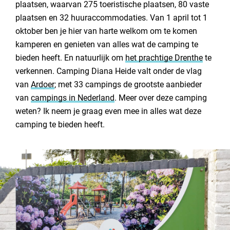
plaatsen, waarvan 275 toeristische plaatsen, 80 vaste
Ruime, speelse kampeerplaatsen
Contact opnemen
plaatsen en 32 huuraccommodaties. Van 1 april tot 1
Verschillende accommodaties
oktober ben je hier van harte welkom om te komen
Faciliteiten op Camping Diana Heide
kamperen en genieten van alles wat de camping te
Keurig sanitair
bieden heeft. En natuurlijk om
het prachtige Drenthe
te
verkennen. Camping Diana Heide valt onder de vlag
Speelvoorzieningen voor de kinderen
van
Ardoer
; met 33 campings de grootste aanbieder
Visvijver en speelvijver met strandje
van
campings in Nederland
. Meer over deze camping
Animatieprogramma
weten? Ik neem je graag even mee in alles wat deze
Horeca en minimarkt
camping te bieden heeft.
Uitstapjes in de omgeving
Wat vonden wij van Camping Diana Heide?