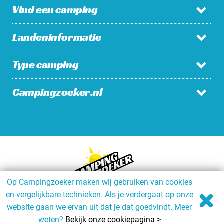
Vind een camping
Landeninformatie
Campings in Nederland
Campings in België
Type camping
Nederland
Campings in Luxemburg
België
Campings in Frankrijk
Campingzoeker.nl
Familiecamping
Luxemburg
Charmecamping
Frankrijk
Bekijk alles >
Nieuws / Blog
Boerderijcamping
Wie is Campingzoeker?
Camping aan de zee
Alle landen >
Veelgestelde vragen
Meld mijn camping aan
Bekijk alles >
Op Campingzoeker maken wij gebruiken van cookies
Samenwerken en adverteren
en vergelijkbare technieken. Als je verdergaat op onze
/
/
/
Contact
© Campingzoeker.nl
Privacy policy
Cookies
Creatie: De
website gaan we ervan uit dat je dat goedvindt. Meer
/
Merkgarage
Development: WebMeesterlijk
weten?
Bekijk onze cookiepagina >