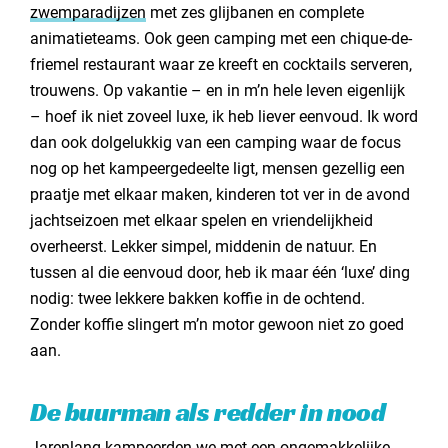
zwemparadijzen
met zes glijbanen en complete
animatieteams. Ook geen camping met een chique-de-
friemel restaurant waar ze kreeft en cocktails serveren,
trouwens. Op vakantie – en in m’n hele leven eigenlijk
– hoef ik niet zoveel luxe, ik heb liever eenvoud. Ik word
dan ook dolgelukkig van een camping waar de focus
nog op het kampeergedeelte ligt, mensen gezellig een
praatje met elkaar maken, kinderen tot ver in de avond
jachtseizoen met elkaar spelen en vriendelijkheid
overheerst. Lekker simpel, middenin de natuur. En
tussen al die eenvoud door, heb ik maar één ‘luxe’ ding
nodig: twee lekkere bakken koffie in de ochtend.
Zonder koffie slingert m’n motor gewoon niet zo goed
aan.
De buurman als redder in nood
Jarenlang kampeerden we met een
ongemakkelijke