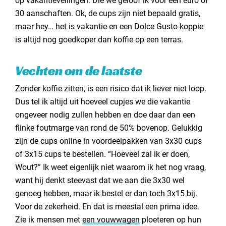
op vakantieveilingen. Die we geloof ik voor een euro of
30 aanschaften. Ok, de cups zijn niet bepaald gratis,
maar hey… het is vakantie en een Dolce Gusto-koppie
is altijd nog goedkoper dan koffie op een terras.
Vechten om de laatste
Zonder koffie zitten, is een risico dat ik liever niet loop.
Dus tel ik altijd uit hoeveel cupjes we die vakantie
ongeveer nodig zullen hebben en doe daar dan een
flinke foutmarge van rond de 50% bovenop. Gelukkig
zijn de cups online in voordeelpakken van 3x30 cups
of 3x15 cups te bestellen. “Hoeveel zal ik er doen,
Wout?” Ik weet eigenlijk niet waarom ik het nog vraag,
want hij denkt steevast dat we aan die 3x30 wel
genoeg hebben, maar ik bestel er dan toch 3x15 bij.
Voor de zekerheid. En dat is meestal een prima idee.
Zie ik mensen met
een vouwwagen
ploeteren op hun