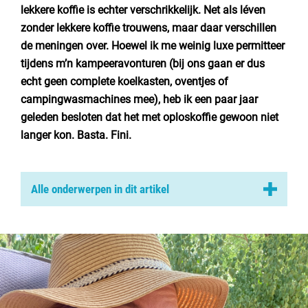
Nederland
lekkere koffie
is echter verschrikkelijk. Net als léven
zonder lekkere koffie trouwens, maar daar verschillen
België
de meningen over. Hoewel ik me weinig luxe permitteer
tijdens m’n kampeeravonturen (bij ons gaan er dus
Luxemburg
echt geen complete koelkasten, oventjes of
campingwasmachines
mee), heb ik een paar jaar
Frankrijk
geleden besloten dat het met oploskoffie gewoon niet
Zwitserland
langer kon. Basta. Fini.
Nieuws / blog
Alle onderwerpen in dit artikel
Veel eenvoud en een heel, heel klein beetje luxe
Over Campingzoeker
De buurman als redder in nood
Veel gestelde vragen
Senseo? Nee bedankt.
Meld mijn camping aan
Vechten om de laatste
Samenwerken / adverteren
Koffie in Frankrijk… een uitdaging op zich