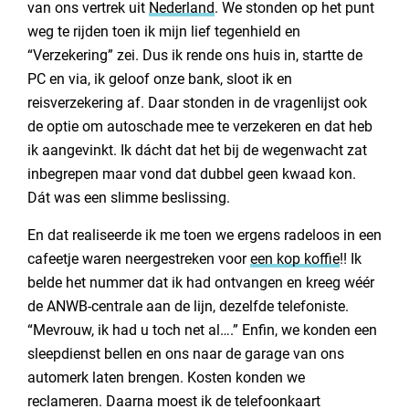
van ons vertrek uit
Nederland
. We stonden op het punt
weg te rijden toen ik mijn lief tegenhield en
“Verzekering” zei. Dus ik rende ons huis in, startte de
PC en via, ik geloof onze bank, sloot ik en
reisverzekering af. Daar stonden in de vragenlijst ook
de optie om autoschade mee te verzekeren en dat heb
ik aangevinkt. Ik dácht dat het bij de wegenwacht zat
inbegrepen maar vond dat dubbel geen kwaad kon.
Dát was een slimme beslissing.
En dat realiseerde ik me toen we ergens radeloos in een
cafeetje waren neergestreken voor
een kop koffie
!! Ik
belde het nummer dat ik had ontvangen en kreeg wéér
de ANWB-centrale aan de lijn, dezelfde telefoniste.
“Mevrouw, ik had u toch net al….” Enfin, we konden een
sleepdienst bellen en ons naar de garage van ons
automerk laten brengen. Kosten konden we
reclameren. Daarna moest ik de telefoonkaart