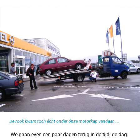
De rook kwam toch écht onder ónze motorkap vandaan ...
We gaan even een paar dagen terug in de tijd: de dag