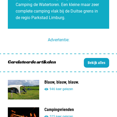
Camping de Watertoren. Een kleine maar zeer
complete camping vlak bij de Duitse grens in
de regio Parkstad Limburg.
Advertentie:
Gerelateerde artikelen
Bekijk alles
Blauw, blauw, blauw.
946 keer gelezen
Campingvrienden
525 keer gelezen