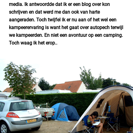
Nederland
media
. Ik antwoordde dat ik er een blog over kon
schrijven en dat werd me dan ook van harte
België
aangeraden. Toch twijfel ik er nu aan of het wel een
kampeerervaring is want het gaat over autopech terwijl
Luxemburg
we kampeerden. En niet een avontuur op een camping.
Toch waag ik het erop..
Frankrijk
Zwitserland
Nieuws / blog
Over Campingzoeker
Veel gestelde vragen
Meld mijn camping aan
Samenwerken / adverteren