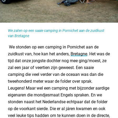
Contact opnemen
We zaten op een saaie camping in Pornichet aan de zuidkust
van Bretagne
We stonden op een camping in Pornichet aan de
zuidkust van, hoe kan het anders,
Bretagne
. Het was de
tijd dat onze jongste dochter nog mee ging/moest, ze
zal een jaar of veertien zijn geweest. Een saaie
camping die veel verder van de oceaan was dan die
tweehonderd meter waar de folder over sprak.
Leugens! Maar wel een camping met bijzonder aardige
eigenaren die mondjesmaat Engels spraken. En we
stonden naast het Nederlandse echtpaar dat de folder
op de voorkant sierde. Die er al járen kwamen en ook
veel leuke tips hadden om te kunnen doen in de directe,