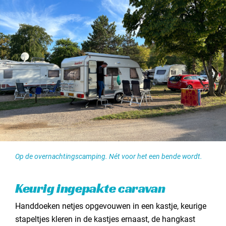
Contact opnemen
2. Hetzelfde shirt weer aan? Kan gewoon!
3. Boos zijn is voor thuis
Op de overnachtingscamping. Nét voor het een bende wordt.
Keurig ingepakte caravan
Handdoeken netjes opgevouwen in een kastje, keurige
stapeltjes kleren in de kastjes ernaast, de hangkast