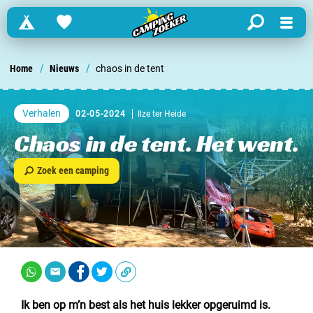
Campings
Favorites
search
Menu
Zoek een camping in ...
/
/
Home
Nieuws
chaos in de tent
Nederland
Verhalen
02-05-2024
Ilze ter Heide
Begië
Chaos in de tent. Het went.
Luxemburg
Zoek een camping
Frankrijk
Zwitserland
informatie over …
Ik ben op m’n best als het huis lekker opgeruimd is.