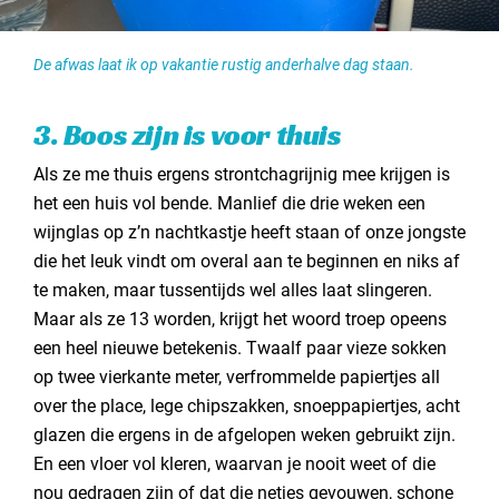
De afwas laat ik op vakantie rustig anderhalve dag staan.
3. Boos zijn is voor thuis
Als ze me thuis ergens strontchagrijnig mee krijgen is
het een huis vol bende. Manlief die drie weken een
wijnglas op z’n nachtkastje heeft staan of onze jongste
die het leuk vindt om overal aan te beginnen en niks af
te maken, maar tussentijds wel alles laat slingeren.
Maar als ze 13 worden, krijgt het woord troep opeens
een heel nieuwe betekenis. Twaalf paar vieze sokken
op twee vierkante meter, verfrommelde papiertjes all
over the place, lege chipszakken, snoeppapiertjes, acht
glazen die ergens in de afgelopen weken gebruikt zijn.
En een vloer vol kleren, waarvan je nooit weet of die
nou gedragen zijn of dat die netjes gevouwen, schone