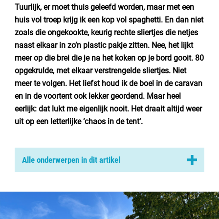
Nederland
Tuurlijk, er moet thuis geleefd worden, maar met een
huis vol troep krijg ik een kop vol spaghetti. En dan niet
België
zoals die ongekookte, keurig rechte sliertjes die netjes
naast elkaar in zo’n plastic pakje zitten. Nee, het lijkt
Luxemburg
meer op die brei die je na het koken op je bord gooit. 80
opgekrulde, met elkaar verstrengelde sliertjes. Niet
Frankrijk
meer te volgen. Het liefst houd ik de boel in
de caravan
Zwitserland
en in de voortent ook lekker geordend. Maar heel
eerlijk: dat lukt me eigenlijk nooit. Het draait altijd weer
uit op een letterlijke ‘chaos in de tent’.
Nieuws / blog
Alle onderwerpen in dit artikel
Over Campingzoeker
Keurig ingepakte caravan
Veel gestelde vragen
Kamperen is loslaten
Meld mijn camping aan
Samenwerken / adverteren
1. Geen zin om energie aan te besteden