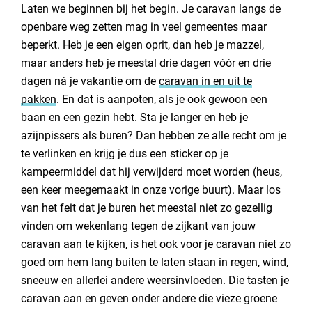
Laten we beginnen bij het begin. Je caravan langs de
Contact opnemen
Tips en tops voor een soepele stalling
openbare weg zetten mag in veel gemeentes maar
Nog even over die verzekering
beperkt. Heb je een eigen oprit, dan heb je mazzel,
Tot slot
maar anders heb je meestal drie dagen vóór en drie
dagen ná je vakantie om de
caravan in en uit te
pakken
. En dat is aanpoten, als je ook gewoon een
baan en een gezin hebt. Sta je langer en heb je
azijnpissers als buren? Dan hebben ze alle recht om je
te verlinken en krijg je dus een sticker op je
kampeermiddel dat hij verwijderd moet worden (heus,
een keer meegemaakt in onze vorige buurt). Maar los
van het feit dat je buren het meestal niet zo gezellig
vinden om wekenlang tegen de zijkant van jouw
caravan aan te kijken, is het ook voor je caravan niet zo
goed om hem lang buiten te laten staan in regen, wind,
sneeuw en allerlei andere weersinvloeden. Die tasten je
caravan aan en geven onder andere die vieze groene