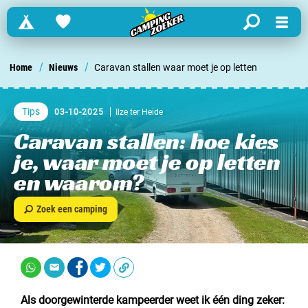
Campings
Favorites
search
Menu
Zoek een camping in ...
/
/
Home
Nieuws
Caravan stallen waar moet je op letten
Nederland
Tips
03-10-2025
Ilze ter Heide
Begië
Caravan stallen: hoe kies
je, waar moet je op letten
Luxemburg
en waarom?
Frankrijk
Zoek een camping
Zwitserland
informatie over …
Als doorgewinterde kampeerder weet ik één ding zeker: