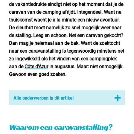
Nederland
de vakantiedrukte eindigt niet op het moment dat je de
caravan van de camping afrijdt. Integendeel. Want na
België
thuiskomst wacht je à la minute een nieuw avontuur.
De sleurhut moet namelijk zo snel mogelijk weer naar
Luxemburg
de stalling. Leeg en schoon. Net een caravan gekocht?
Dan mag je helemaal aan de bak. Want de zoektocht
Frankrijk
naar een caravanstalling is tegenwoordig minstens net
Zwitserland
zo ingewikkeld als het vinden van een campingplek
aan de
Côte d’Azur
in augustus. Maar: niet onmogelijk.
Gewoon even goed zoeken.
Nieuws / blog
Alle onderwerpen in dit artikel
Over Campingzoeker
Waarom een caravanstalling?
Veel gestelde vragen
Hoe zit het met de kosten?
Meld mijn camping aan
Waarom een caravanstalling?
Samenwerken / adverteren
Waar moet je op letten bij een caravanstalling?