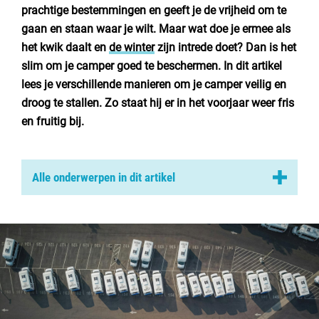
Nederland
prachtige bestemmingen en geeft je de vrijheid om te
gaan en staan waar je wilt. Maar wat doe je ermee als
België
het kwik daalt en
de winter
zijn intrede doet? Dan is het
slim om je camper goed te beschermen. In dit artikel
Luxemburg
lees je verschillende manieren om je camper veilig en
droog te stallen. Zo staat hij er in het voorjaar weer fris
Frankrijk
en fruitig bij.
Zwitserland
Alle onderwerpen in dit artikel
Nieuws / blog
Waarom een goede stalling belangrijk is
Binnen of buiten stallen: wat past bij jou
Over Campingzoeker
Hoe bereid je de camper voor
Veel gestelde vragen
Checklist voor een zorgeloze winter
Meld mijn camping aan
Samenwerken / adverteren