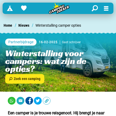
Campings
Favorites
search
Menu
Zoek een camping in ...
/
/
Home
Nieuws
Winterstalling camper opties
Nederland
Partnerbijdrage
16-02-2025
Gast schrijver
Begië
Winterstalling voor
campers: wat zijn de
Luxemburg
opties?
Frankrijk
Zoek een camping
Zwitserland
informatie over …
Een camper is je trouwe reisgenoot. Hij brengt je naar