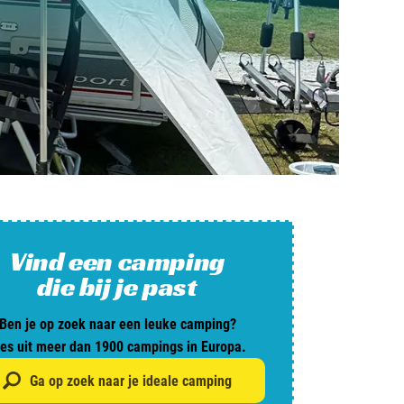
and
burg
jk
rland
Vind een camping
ws / blog
die bij je past
Ben je op zoek naar een leuke camping?
ampingzoeker
ies uit meer dan 1900 campings in Europa.
stelde vragen
Ga op zoek naar je ideale camping