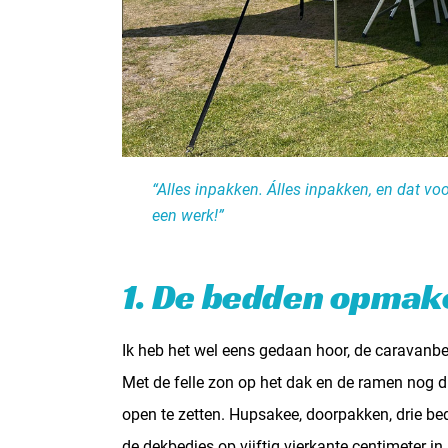
“Alles inpakken. Álles inpakken, en dat v
een werk!”
1. De bedden opmak
Ik heb het wel eens gedaan hoor, de carava
Met de felle zon op het dak en de ramen nog di
open te zetten. Hupsakee, doorpakken, drie b
de dekbedjes op vijftig vierkante centimeter i