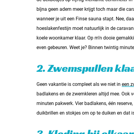
bíjna geen adem meer krijgt toch maar die ca
wanneer je uit een Finse sauna stapt. Nee, daar
hoeslakenfestijn moet natuurlijk in de carav
koele woonkamer klaar. Op m’n dooie gemakkie.
even gebeuren. Weet je? Binnen twintig minute
2. Zwemspullen kla
Geen vakantie is compleet als we niet in
een 
badlakens en de zwemkleren altijd mee. Ook v
minuten pakwerk. Vier badlakens, één reserve,
duikbrillen en stokjes om op te duiken en dat is
3. Kleding bij elkaa