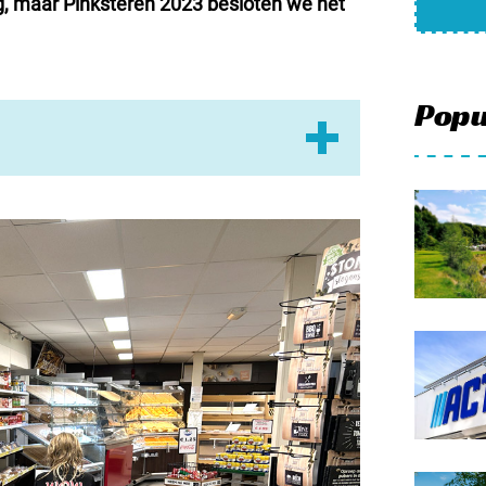
g, maar Pinksteren 2023 besloten we het
Meld mi
Samenwe
Contac
Popu
happen