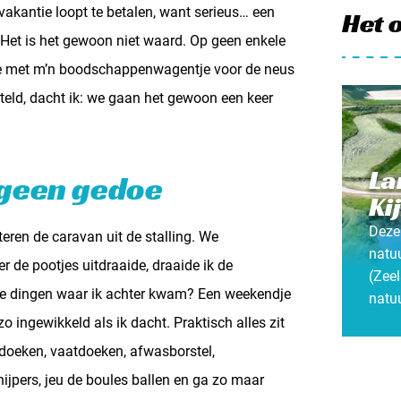
akantie loopt te betalen, want serieus… een
Het 
Het is het gewoon niet waard. Op geen enkele
erde met m’n boodschappenwagentje voor de neus
eteld, dacht ik: we gaan het gewoon een keer
La
 geen gedoe
Ki
Deze
ren de caravan uit de stalling. We
natu
r de pootjes uitdraaide, draaide ik de
(Zeel
rste dingen waar ik achter kwam? Een weekendje
natuu
o ingewikkeld als ik dacht. Praktisch alles zit
edoeken, vaatdoeken, afwasborstel,
jpers, jeu de boules ballen en ga zo maar