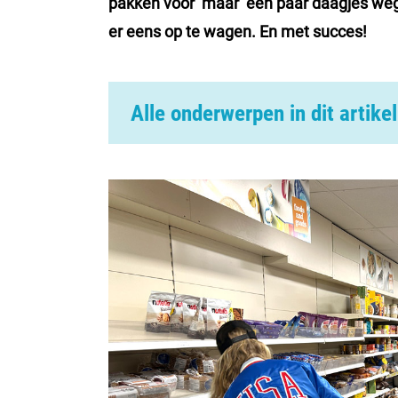
pakken voor ‘maar’ een paar daagjes we
er eens op te wagen. En met succes!
Alle onderwerpen in dit artikel
Het bleek helemaal geen gedoe
1. De bedden opmaken
2. Zwemspullen klaarzetten
3. Kleding bij elkaar scharrelen
4. Toilettassen inpakken
5. Zorgen voor een kratje met wat boodsc