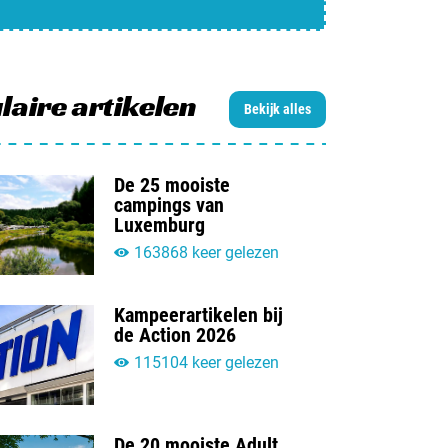
jn camping aan
rken / adverteren
t opnemen
laire artikelen
Bekijk alles
De 25 mooiste
campings van
Luxemburg
163868 keer gelezen
Kampeerartikelen bij
de Action 2026
115104 keer gelezen
De 20 mooiste Adult