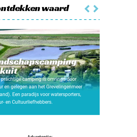
ontdekken waard
ndschapscamping
jkuit
 prachtige camping is omringd door
ur en gelegen aan het Grevelingenmeer
and). Een paradijs voor watersporters,
r- en Cultuurliefhebbers.