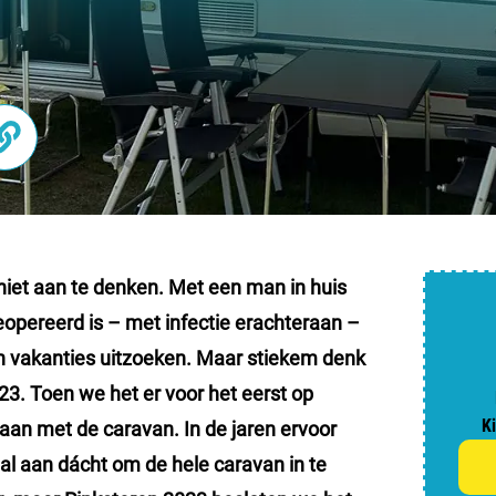
Nederl
België
Luxem
Frankri
Zwitse
 niet aan te denken. Met een man in huis
eopereerd is – met infectie erachteraan –
Nieu
an
vakanties uitzoeken
. Maar stiekem denk
23. Toen we het er voor het eerst op
Over C
K
gaan
met de caravan
. In de jaren ervoor
Veel ge
n al aan dácht om de hele caravan in te