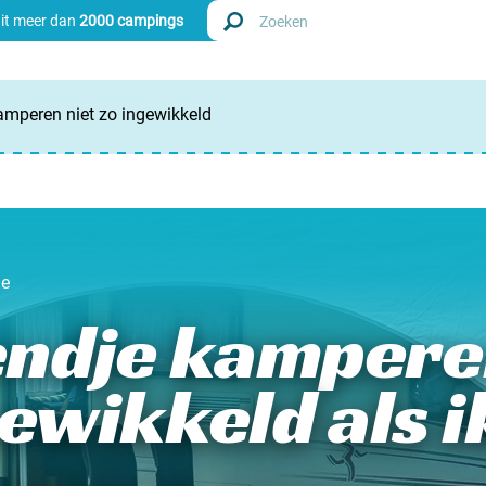
uit meer dan
2000 campings
mperen niet zo ingewikkeld
Zoek
Nederl
Begië
de
Luxem
ndje kamperen
Frankri
gewikkeld als i
Zwitse
info