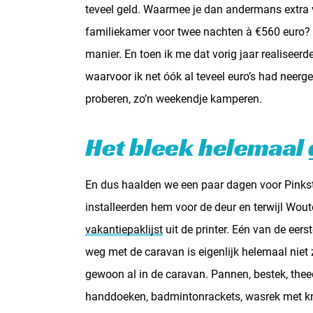
teveel geld. Waarmee je dan andermans extra v
familiekamer voor twee nachten à €560 euro? 
manier. En toen ik me dat vorig jaar realise
waarvoor ik net óók al teveel euro’s had neerg
proberen, zo’n weekendje kamperen.
Het bleek helemaal
En dus haalden we een paar dagen voor Pinkste
installeerden hem voor de deur en terwijl Woute
vakantiepaklijst
uit de printer. Eén van de ee
weg met de caravan is eigenlijk helemaal niet z
gewoon al in de caravan. Pannen, bestek, the
handdoeken, badmintonrackets, wasrek met kni