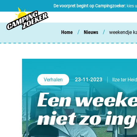
De voorpret begint op Campingzoeker:
kies 
/
/
Home
Nieuws
weekendje ka
Verhalen
23-11-2023
Ilze ter Hei
Een weeke
niet zo in