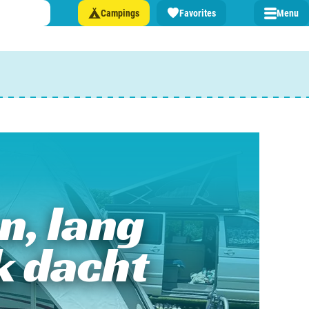
Campings
Favorites
Menu
 een camping in ...
and
burg
, lang
jk
k dacht
rland
rmatie over …