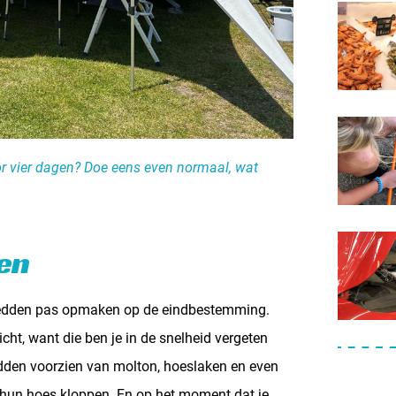
oor vier dagen? Doe eens even normaal, wat
en
nbedden pas opmaken op de eindbestemming.
cht, want die ben je in de snelheid vergeten
edden voorzien van molton, hoeslaken en even
n hun hoes kloppen. En op het moment dat je