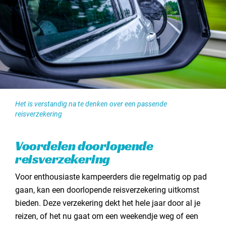
Klaar voor je kampeeravontuur
Contact opnemen
Het is verstandig na te denken over een passende
reisverzekering
Voordelen doorlopende
reisverzekering
Voor enthousiaste kampeerders die regelmatig op pad
gaan, kan een doorlopende reisverzekering uitkomst
bieden. Deze verzekering dekt het hele jaar door al je
reizen, of het nu gaat om een weekendje weg of een