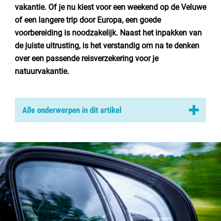
Nederland
vakantie. Of je nu kiest voor een weekend op de Veluwe
of een langere trip door Europa, een goede
België
voorbereiding is noodzakelijk. Naast het inpakken van
de juiste uitrusting, is het verstandig om na te denken
Luxemburg
over een passende reisverzekering voor je
natuurvakantie.
Frankrijk
Zwitserland
Alle onderwerpen in dit artikel
Voordelen doorlopende reisverzekering
Nieuws / blog
Bescherm je vakantie
Tips voor een zorgeloze vakantie
Over Campingzoeker
Veilig en verantwoord naar het buitenland
Veel gestelde vragen
Toplocaties voor kamperen in Nederland
Meld mijn camping aan
Duurzaam kamperen
Samenwerken / adverteren