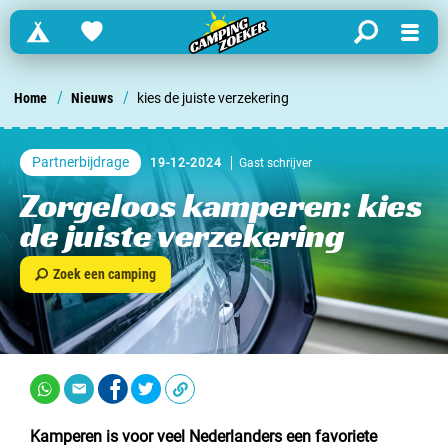
Campings
Favorites
search
Menu
Zoek een camping in ...
/
/
Home
Nieuws
kies de juiste verzekering
Nederland
Partnerbijdrage
19-12-2024
Gast schrijver
Begië
Zorgeloos kamperen: kies
de juiste verzekering
Luxemburg
Zoek een camping
Frankrijk
Zwitserland
informatie over …
Kamperen is voor veel Nederlanders een favoriete