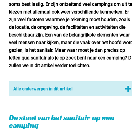
Nederland
soms best lastig. Er zijn ontzettend veel campings om uit te
kiezen met allemaal ook weer verschillende kenmerken. Er
België
zijn veel factoren waarmee je rekening moet houden, zoals
de locatie, de omgeving, de faciliteiten en activiteiten die
Luxemburg
beschikbaar zijn. Een van de belangrijkste elementen waar
veel mensen naar kijken, maar die vaak over het hoofd wor
Frankrijk
gezien, is het sanitair. Maar waar moet je dan precies op
Zwitserland
letten qua sanitair als je op zoek bent naar een camping? D
zullen we in dit artikel verder toelichten.
Nieuws / blog
Alle onderwerpen in dit artikel
Over Campingzoeker
De staat van het sanitair op een camping
Veel gestelde vragen
Hoogwaardige sanitair units
De staat van het sanitair op een
Meld mijn camping aan
Hoe het sanitair de tevredenheid van de campinggasten
camping
Samenwerken / adverteren
beïnvloedt