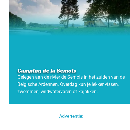
Camping de la Semois
Gelegen aan de rivier de Semois in het zuiden van de
Belgische Ardennen. Overdag kun je lekker vissen,
zwemmen, wildwatervaren of kajakken.
Advertentie: