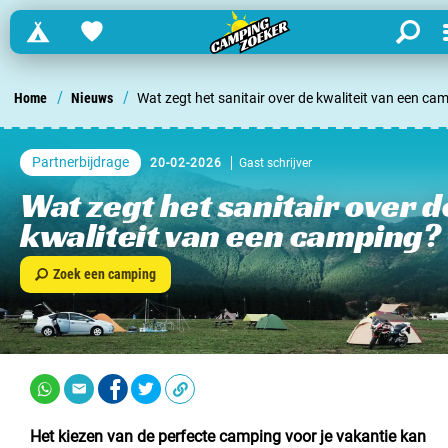
Campings
Favorites
search
Zoek een camping in ...
/
/
Home
Nieuws
Wat zegt het sanitair over de kwaliteit van een ca
Nederland
Partnerbijdrage
20-02-2026
Gast schrijver
Begië
Wat zegt het sanitair over d
kwaliteit van een camping?
Luxemburg
Zoek een camping
Frankrijk
Zwitserland
informatie over …
Het kiezen van de perfecte camping voor je vakantie kan