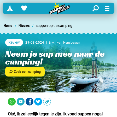
Campings
Favorites
search
Menu
Zoek een camping in ...
/
/
Home
Nieuws
suppen op de camping
Nederland
Review
29-08-2024
Erwin van Hensbergen
Begië
Neem je sup mee naar de
camping!
Luxemburg
Zoek een camping
Frankrijk
Zwitserland
informatie over …
Oké, ik zal eerlijk tegen je zijn. Ik vond suppen nogal