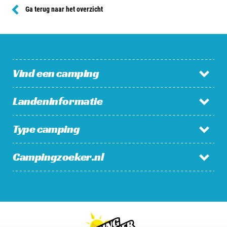
Ga terug naar het overzicht
Vind een camping
Landeninformatie
Campings in Nederland
Campings in België
Type camping
Nederland
Campings in Luxemburg
België
Campings in Frankrijk
Campingzoeker.nl
Familiecamping
Luxemburg
Charmecamping
Frankrijk
Bekijk alles >
Nieuws / Blog
Boerderijcamping
Wie is Campingzoeker?
Camping aan de zee
Alle landen >
Veelgestelde vragen