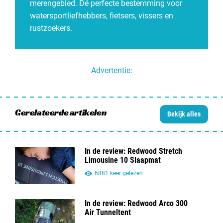
merengebied. Dé perfecte bestemming voor
watersportliefhebbers, fietsers, vissers en
rustzoekers.
Advertentie:
Gerelateerde artikelen
Bekijk alles
In de review: Redwood Stretch
Limousine 10 Slaapmat
6881 keer gelezen
In de review: Redwood Arco 300
Air Tunneltent