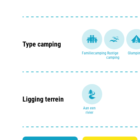
skutsjesilen op groot scherm. Ook een westerndag e
Hun motto is ook niet voor niets; iedereen blij op de Ve
Type camping
Familiecamping
Rustige
Glampi
camping
Ligging terrein
Aan een
rivier