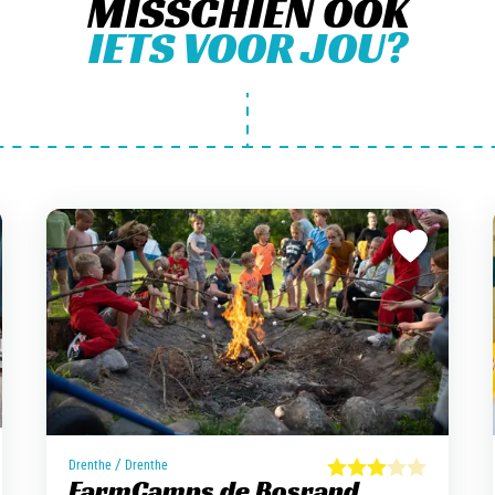
MISSCHIEN OOK
IETS VOOR JOU?
/
Drenthe
Drenthe
FarmCamps de Bosrand