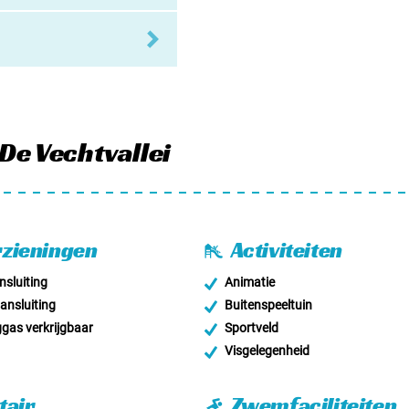
De Vechtvallei
zieningen
Activiteiten
sluiting
Animatie
nsluiting
Buitenspeeltuin
as verkrijgbaar
Sportveld
Visgelegenheid
tair
Zwemfaciliteiten