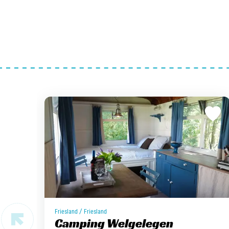
/
Friesland
Friesland
Camping Welgelegen