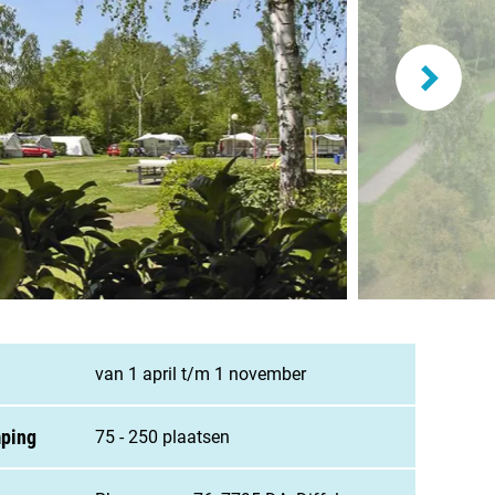
and
burg
jk
rland
ws / blog
van 1 april t/m 1 november
ampingzoeker
mping
75 - 250 plaatsen
stelde vragen