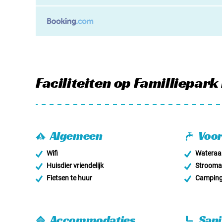
Faciliteiten
op Familliepark 
Algemeen
Voor
Wifi
Wateraan
Huisdier vriendelijk
Stroomaa
Fietsen te huur
Campingg
Accommodaties
Sani