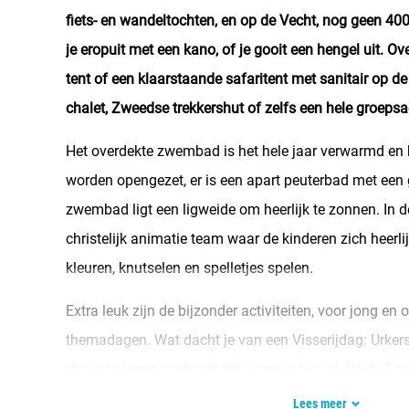
fiets- en wandeltochten, en op de Vecht, nog geen 40
je eropuit met een kano, of je gooit een hengel uit. 
tent of een klaarstaande safaritent met sanitair op 
chalet, Zweedse trekkershut of zelfs een hele groep
Het overdekte zwembad is het hele jaar verwarmd en 
worden opengezet, er is een apart peuterbad met een 
zwembad ligt een ligweide om heerlijk te zonnen. In d
christelijk animatie team waar de kinderen zich heerl
kleuren, knutselen en spelletjes spelen.
Extra leuk zijn de bijzonder activiteiten, voor jong en 
themadagen. Wat dacht je van een Visserijdag: Urkers
die vervolgens ambachtelijk worden bereid. Of de Frysk
“klompkesile”, een Elfstedentocht, Friese zangeress
Lees meer