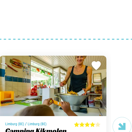
Occit
/
Limburg (BE)
Limburg (BE)
Ca
Camping Kikmolen