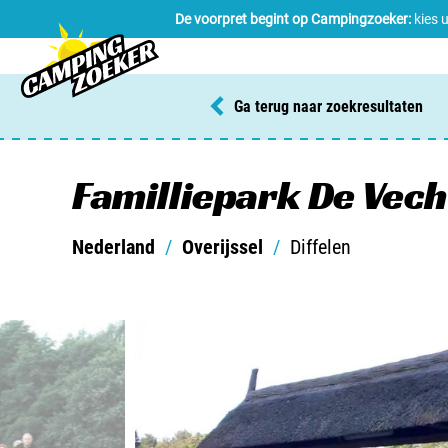
De voorpret begint op Campingzoeker:
kies 
Ga terug naar zoekresultaten
Familliepark De Vech
Nederland
/
Overijssel
/
Diffelen