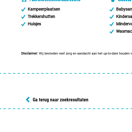
Kampeerplaatsen
Babysani
Trekkershutten
Kindersa
Huisjes
Minderva
Wasmac
Disclaimer:
Wij besteden veel zorg en aandacht aan het up-to-date houden v
Ga terug naar zoekresultaten