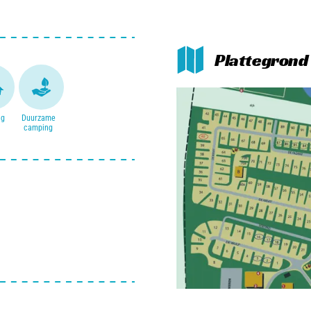
n beddenrace komen voorbij!
chtvallei!
Plattegrond 
ng
Duurzame
camping