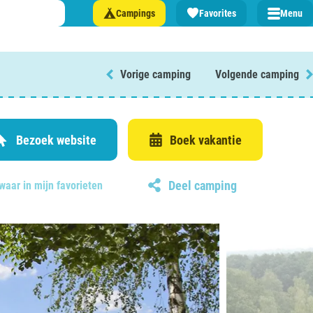
Campings
Favorites
Menu
Vorige camping
Volgende camping
 een camping in ...
and
Bezoek website
Boek vakantie
Deel camping
waar in mijn favorieten
burg
jk
rland
rmatie over …