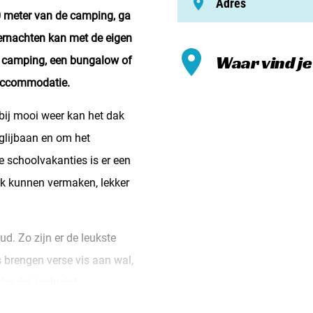
Adres
Meld mi
0 meter van de camping, ga
Samenwe
Overnachten kan met de eigen
Waar vind je
Contac
de camping, een bungalow of
saccommodatie.
bij mooi weer kan het dak
glijbaan en om het
e schoolvakanties is er een
ijk kunnen vermaken, lekker
oud. Zo zijn er de leukste
 brengen verse vis aan wal,
e dei, inclusief
en, en het kampioenschap