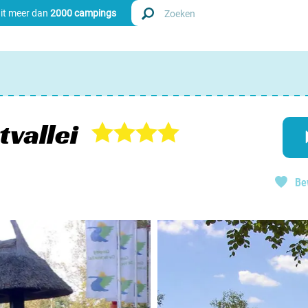
uit meer dan
2000 campings
Zoek
Nederl
tvallei
Begië
Be
Luxem
Frankri
Zwitse
info