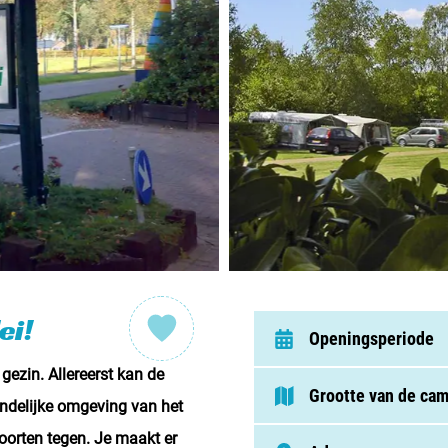
Nederl
België
Luxem
Frankri
Zwitse
Nieu
ei!
Openingsperiode
 gezin. Allereerst kan de
Over C
Grootte van de ca
andelijke omgeving van het
Veel ge
soorten tegen. Je maakt er