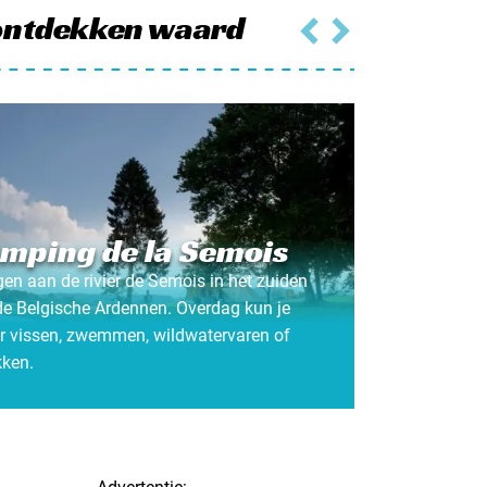
ontdekken waard
mping de la Semois
en aan de rivier de Semois in het zuiden
de Belgische Ardennen. Overdag kun je
er vissen, zwemmen, wildwatervaren of
kken.