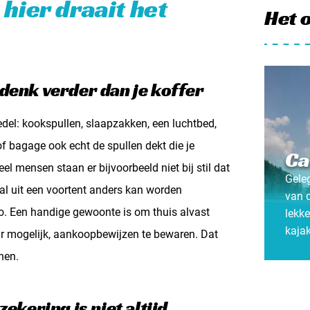
hier draait het
Het 
denk verder dan je koffer
del: kookspullen, slaapzakken, een luchtbed,
f bagage ook echt de spullen dekt die je
Ca
mensen staan er bijvoorbeeld niet bij stil dat
Geleg
tal uit een voortent anders kan worden
van 
to. Een handige gewoonte is om thuis alvast
lekk
kaja
ar mogelijk, aankoopbewijzen te bewaren. Dat
nen.
ekering is niet altijd