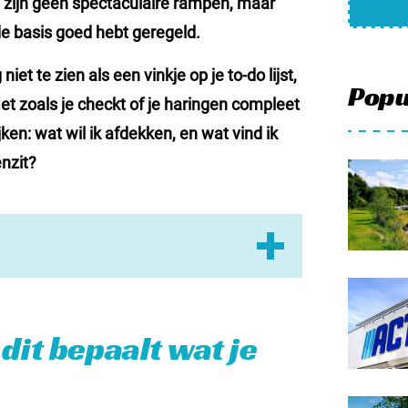
et zijn geen spectaculaire rampen, maar
Meld mi
de basis goed hebt geregeld.
Samenwe
t te zien als een vinkje op je to-do lijst,
Contac
Popu
et zoals je checkt of je haringen compleet
ijken: wat wil ik afdekken, en wat vind ik
enzit?
g hebt
l om
: dit bepaalt wat je
kerheid slim?
 campingseizoen past