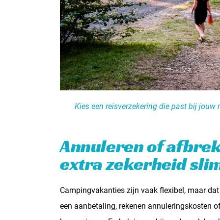
Kies een reisverzekering die past bij jou
Annuleren of afbrek
extra zekerheid sli
Campingvakanties zijn vaak flexibel, maar dat
een aanbetaling, rekenen annuleringskosten of