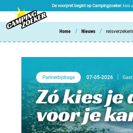
De voorpret begint op Campingzoeker:
kies 
/
/
Home
Nieuws
reisverzeker
Partnerbijdrage
07-05-2026
Gast 
Zó kies je
voor je k