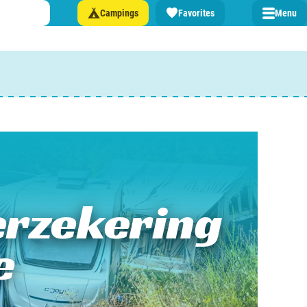
Campings
Favorites
Menu
 een camping in ...
and
burg
verzekering
jk
e
rland
rmatie over …