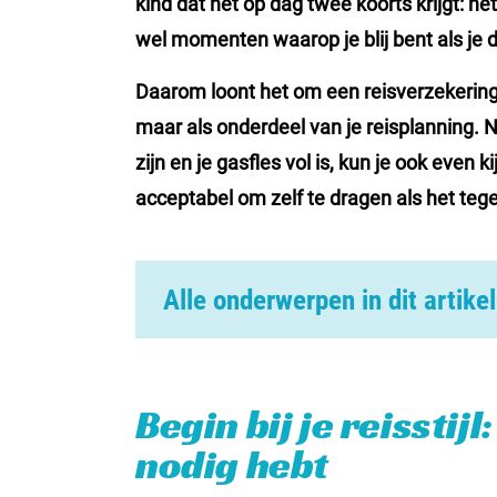
kind dat net op dag twee koorts krijgt: h
wel momenten waarop je blij bent als je 
Daarom loont het om een reisverzekering nie
maar als onderdeel van je reisplanning. N
zijn en je gasfles vol is, kun je ook even k
acceptabel om zelf te dragen als het teg
Alle onderwerpen in dit artikel
Begin bij je reisstijl: dit bepaalt wat je nodi
De kernonderdelen: hier draait het meesta
Begin bij je reisstijl
Annuleren of afbreken: wanneer is extra ze
nodig hebt
Doorlopend of kortlopend: kies wat bij je