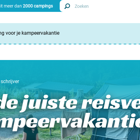
uit meer dan
2000 campings
ing voor je kampeervakantie
Zoek
Nederl
Begië
schrijver
Luxem
 de juiste reis
Frankri
ampeervakanti
Zwitse
info