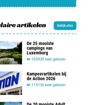
jn camping aan
rken / adverteren
t opnemen
laire artikelen
Bekijk alles
De 25 mooiste
campings van
Luxemburg
163928 keer gelezen
Kampeerartikelen bij
de Action 2026
115136 keer gelezen
De 20 mooiste Adult