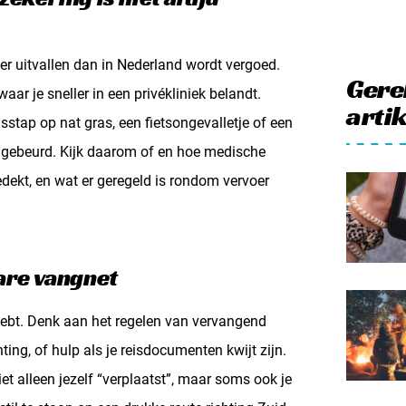
r uitvallen dan in Nederland wordt vergoed.
Gere
aar je sneller in een privékliniek belandt.
arti
sstap op nat gras, een fietsongevalletje of een
 gebeurd. Kijk daarom of en hoe medische
dekt, en wat er geregeld is rondom vervoer
are vangnet
g hebt. Denk aan het regelen van vervangend
ing, of hulp als je reisdocumenten kwijt zijn.
t alleen jezelf “verplaatst”, maar soms ook je