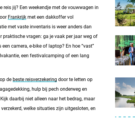
oe reis jij? Een weekendje met de vouwwagen in
 keuzestress
door
Frankrijk
met een dakkoffer vol
e met vaste inventaris is weer anders dan
ar praktische vragen: ga je vaak per jaar weg of
s een camera, e-bike of laptop? En hoe “vast”
lvakantie, een festivalcamping of een lang
n op de
beste reisverzekering
door te letten op
bagagedekking, hulp bij pech onderweg en
 Kijk daarbij niet alleen naar het bedrag, maar
verzekerd, welke situaties zijn uitgesloten, en