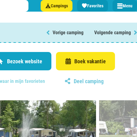
Campings
Favorites
Menu
Vorige camping
Volgende camping
 een camping in ...
and
Bezoek website
Boek vakantie
Deel camping
waar in mijn favorieten
burg
jk
rland
rmatie over …