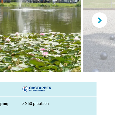
and
burg
jk
rland
ws / blog
ampingzoeker
mping
> 250 plaatsen
stelde vragen