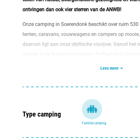
ontvingen dan ook vier sterren van de ANWB!
Onze camping in Soerendonk beschikt over ruim 530 
tenten, caravans, vouwwagens en campers op mooie, 
daarvan ligt aan onze idyllische visvijver. Vanuit het 
wandel je de Brabantse Kempen, de Peel of de Groote
bevindt je je op steenworp afstand van het gezellige B
Lees meer
Type camping
Familiecamping