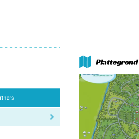
Plattegrond
rtners