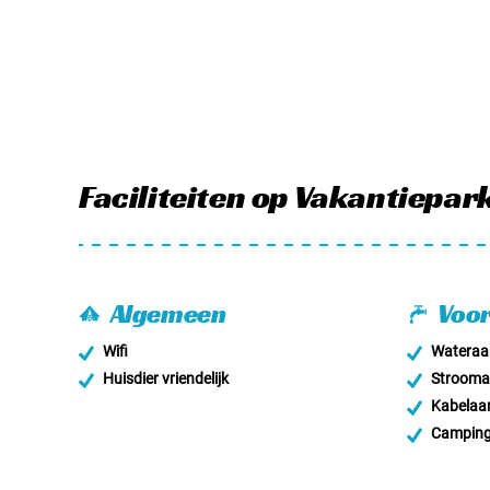
Faciliteiten
op Vakantiepar
Algemeen
Voor
Wifi
Wateraan
Huisdier vriendelijk
Stroomaa
Kabelaan
Campingg