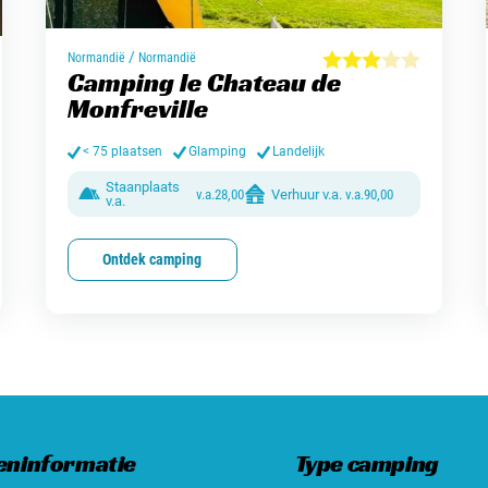
/
Normandië
Normandië
Camping le Chateau de
Monfreville
< 75 plaatsen
Glamping
Landelijk
Staanplaats
v.a.
28,00
Verhuur v.a.
v.a.
90,00
v.a.
Ontdek camping
eninformatie
Type camping