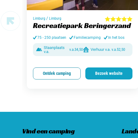
/
Limburg
Limburg
Recreatiepark Beringerzand
75 - 250 plaatsen
Familiecamping
In het bos
Staanplaats
v.a.
34,50
Verhuur v.a.
v.a.
52,50
v.a.
Ontdek camping
Bezoek website
Vind een camping
Land