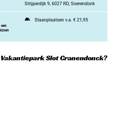
jn camping aan
Strijperdijk 9, 6027 RD, Soerendonk
rken / adverteren
Staanplaatsen v.a. € 21,95
t opnemen
p een
eizoen
.
e Vakantiepark Slot Cranendonck?