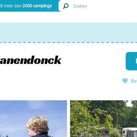
uit meer dan
2000 campings
Zoek
Nederl
Cranendonck
Begië
Be
Luxem
Frankri
Zwitse
info