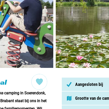
Nederl
België
Luxem
Frankri
Zwitse
Nieu
al
Aangesloten bij
Over C
jke camping in Soerendonk,
Grootte van de ca
abant staat bij ons in het
Veel ge
rme familiemomenten. Wij