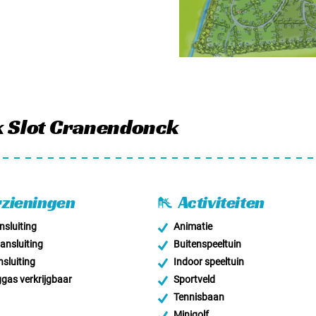
k Slot Cranendonck
zieningen
Activiteiten
sluiting
Animatie
nsluiting
Buitenspeeltuin
sluiting
Indoor speeltuin
as verkrijgbaar
Sportveld
Tennisbaan
Minigolf