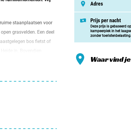
Meld mi
Adres
Samenwe
Prijs per nacht
ruime staanplaatsen voor
Contac
Deze prijs is gebaseerd o
kampeerplek in het laags
open grasvelden. Een deel
zonder toeristenbelasting
naastgelegen bos fietst of
 Heide in. Bovendien
Waar vind j
elgië.