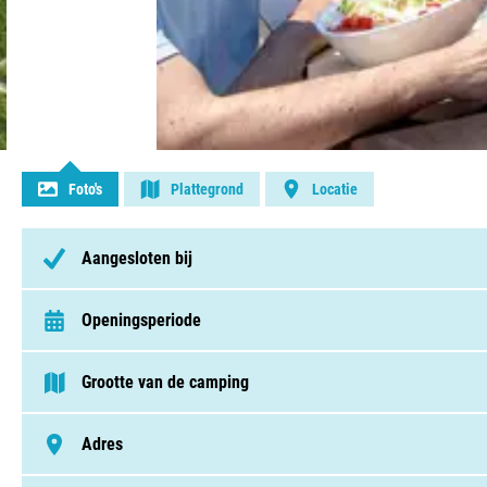
Contact opnemen
Foto's
Plattegrond
Locatie
Aangesloten bij
Openingsperiode
van 13 april t/m 2 november
Grootte van de camping
> 250 plaatsen
Adres
Boulevard Jacques Baudino 3435, 83700, Saint-Raphaël