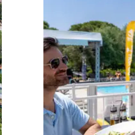
Nederland
België
Luxemburg
Frankrijk
Zwitserland
Nieuws / blog
Over Campingzoeker
Veel gestelde vragen
Meld mijn camping aan
Samenwerken / adverteren