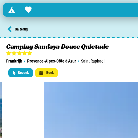
Campings
Favorites
Zoek een camping in ...
Ga terug
Nederland
Camping Sandaya Douce Quietude
Begië
/
/
Frankrijk
Provence-Alpes-Côte d’Azur
Saint-Raphael
Luxemburg
Bezoek
Boek
Frankrijk
Zwitserland
informatie over …