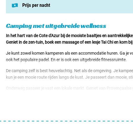
Prijs per nacht
Deze prijs is gebaseerd op een kampeerplek i
Staanplaatsen v.a. € 29,00
Huuraccomodaties v.a. € 66,00
Camping met uitgebreide wellness
In het hart van de Cote d'Azur bij de mooiste baaitjes en aantrekkeli
Geniet in de zen-tuin, boek een massage of een lesje Tai Chi en kom bi
Je kunt zowel komen kamperen als een accommodatie huren. Ga je voor
ook het populaire padel. En er is ook een uitgebreide fitnessruimte.
De camping zelf is best heuvelachtig. Net als de omgeving. Je kampee
kun je een mooie route rijden langs de kust. Je passeert dan mooie, sti
Onderweg passeer je vast een lokale markt. Geniet van Provençaalse pro
Heb je hier nu helemaal geen zin in weet dan dat je op de camping hal
nodige animatie.