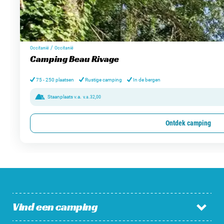
/
Occitanië
Occitanië
Camping Beau Rivage
75 - 250 plaatsen
Rustige camping
In de bergen
Staanplaats v.a.
v.a.
32,00
Ontdek camping
Vind een camping