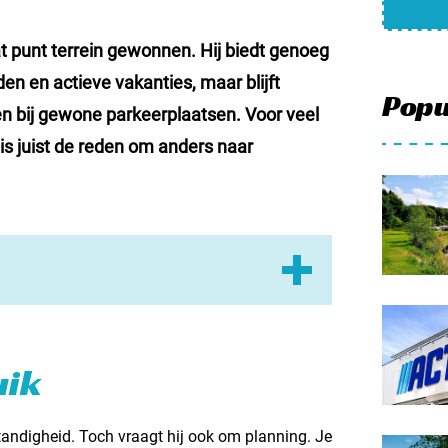
Meld mi
Samenwe
 punt terrein gewonnen. Hij biedt genoeg
en en actieve vakanties, maar blijft
Contac
Popu
en bij gewone parkeerplaatsen. Voor veel
is juist de reden om anders naar
uik
aakt
tandigheid. Toch vraagt hij ook om planning. Je
 idee