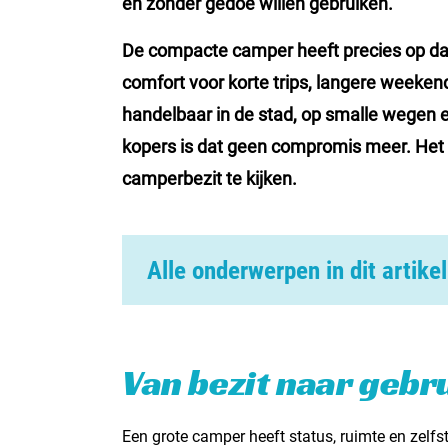
en zonder gedoe willen gebruiken.
De compacte camper heeft precies op dat
comfort voor korte trips, langere weekend
handelbaar in de stad, op smalle wegen 
kopers is dat geen compromis meer. Het 
camperbezit te kijken.
Alle onderwerpen in dit artikel
Van bezit naar gebruik
Compact is niet hetzelfde als beperkt
Van bezit naar gebr
De stad heeft de grote camper kleiner gem
Een grote camper heeft status, ruimte en zelfs
Twee moderne benaderingen van hetzelfde