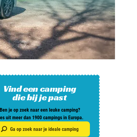
and
burg
jk
rland
Vind een camping
ws / blog
die bij je past
Ben je op zoek naar een leuke camping?
ampingzoeker
ies uit meer dan 1900 campings in Europa.
stelde vragen
Ga op zoek naar je ideale camping