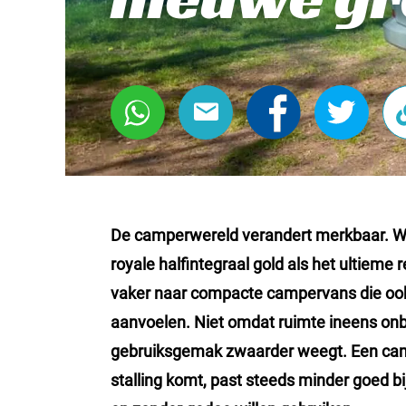
De camperwereld verandert merkbaar. Wa
royale halfintegraal gold als het ultieme 
vaker naar compacte campervans die ook i
aanvoelen. Niet omdat ruimte ineens on
gebruiksgemak zwaarder weegt. Een campe
stalling komt, past steeds minder goed bij