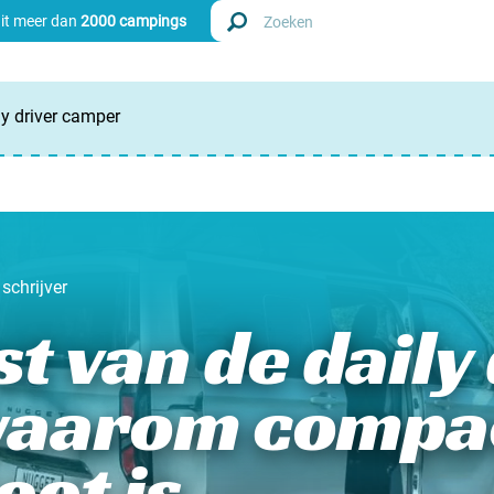
uit meer dan
2000 campings
y driver camper
Zoek
Nederl
Begië
schrijver
Luxem
 van de daily 
Frankri
waarom compac
Zwitse
oot is
info