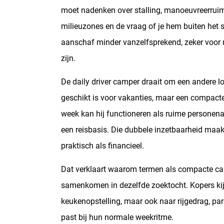
moet nadenken over stalling, manoeuvreerruimte
De financiële kant van kleiner rijden
milieuzones en de vraag of je hem buiten het 
Waar je kritisch naar moet kijken
aanschaf minder vanzelfsprekend, zeker voor
zijn.
Compact als volwassen keuze
De daily driver camper draait om een andere lo
geschikt is voor vakanties, maar een compact
week kan hij functioneren als ruime personena
een reisbasis. Die dubbele inzetbaarheid maakt
praktisch als financieel.
Dat verklaart waarom termen als compacte c
samenkomen in dezelfde zoektocht. Kopers kij
keukenopstelling, maar ook naar rijgedrag, par
past bij hun normale weekritme.