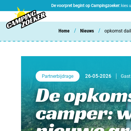
De voorpret begint op Campingzoeker:
kies 
/
/
Home
Nieuws
opkomst dail
Partnerbijdrage
26-05-2026
Gast 
De opkomst
camper: 
nieuwe gr