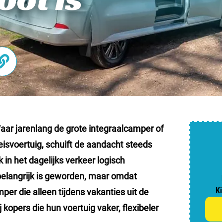
Nederl
België
Luxem
Frankri
Zwitse
ar jarenlang de grote integraalcamper of
reisvoertuig, schuift de aandacht steeds
Nieu
n het dagelijks verkeer logisch
belangrijk is geworden, maar omdat
Over C
K
r die alleen tijdens vakanties uit de
Veel ge
 kopers die hun voertuig vaker, flexibeler