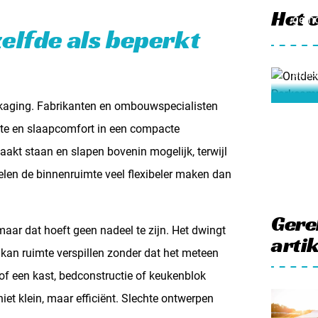
Park
Het 
gemo
zelfde als beperkt
met 
gele
boss
kaging. Fabrikanten en ombouwspecialisten
mte en slaapcomfort in een compacte
akt staan en slapen bovenin mogelijk, terwijl
len de binnenruimte veel flexibeler maken dan
Gere
maar dat hoeft geen nadeel te zijn. Het dwingt
arti
 kan ruimte verspillen zonder dat het meteen
of een kast, bedconstructie of keukenblok
iet klein, maar efficiënt. Slechte ontwerpen