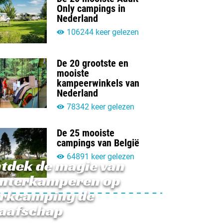
Only campings in
Nederland
106244 keer gelezen
De 20 grootste en
mooiste
kampeerwinkels van
Nederland
78342 keer gelezen
De 25 mooiste
campings van België
64891 keer gelezen
tdek de magie van
nterkamperen op
rkcamping de
aafschap