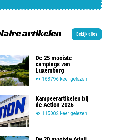
jn camping aan
rken / adverteren
t opnemen
laire artikelen
Bekijk alles
De 25 mooiste
campings van
Luxemburg
163796 keer gelezen
Kampeerartikelen bij
de Action 2026
115082 keer gelezen
De 20 mooiste Adult