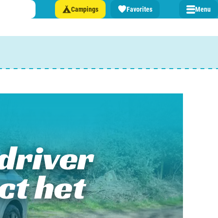
Campings
Favorites
Menu
 een camping in ...
and
burg
driver
jk
t het
rland
rmatie over …