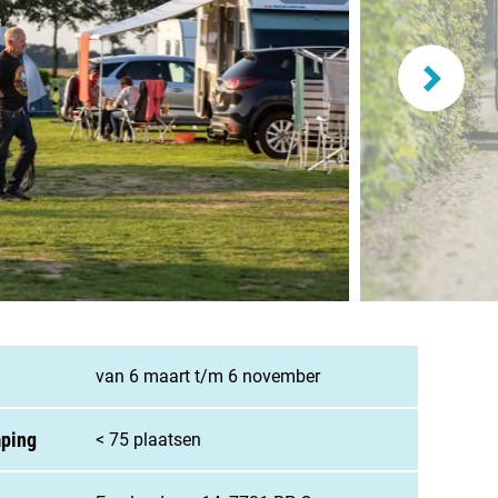
and
burg
jk
rland
ws / blog
van 6 maart t/m 6 november
ampingzoeker
mping
< 75 plaatsen
stelde vragen