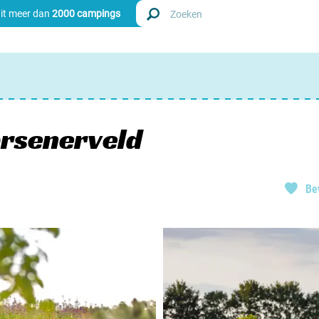
uit meer dan
2000 campings
Zoek
Nederl
arsenerveld
Begië
Be
Luxem
Frankri
Zwitse
info