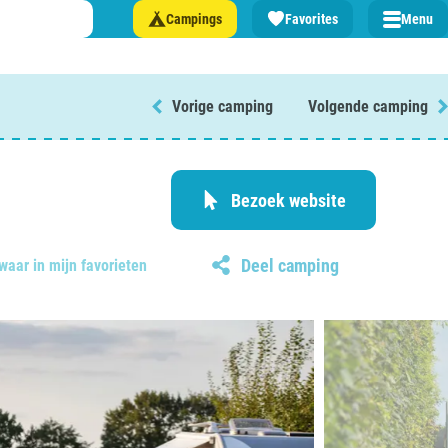
Campings
Favorites
Menu
Vorige camping
Volgende camping
 een camping in ...
and
Bezoek website
Deel camping
waar in mijn favorieten
burg
jk
rland
rmatie over …