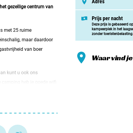
Adres
Meld mi
 het gezellige centrum van
Samenwe
Prijs per nacht
Deze prijs is gebaseerd o
Contac
kampeerplek in het laags
is met 25 ruime
zonder toeristenbelasting
inschalig, maar daardoor
gastvrijheid van boer
Waar vind j
 Dan kunt u ook ons
e camping heb je goede wifi
laadstation staan.