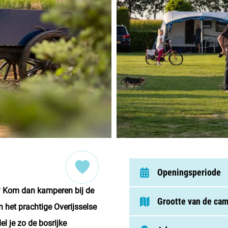
Nederl
België
Luxem
Frankri
Zwitse
Nieu
Openingsperiode
? Kom dan kamperen bij de
Over C
Grootte van de ca
 het prachtige Overijsselse
Veel ge
l je zo de bosrijke