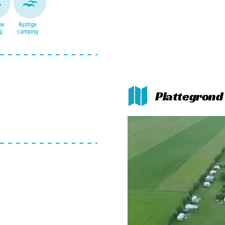
me
Rustige
g
camping
Plattegrond