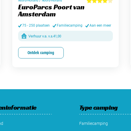
/
Noord-Holland
Noord-Holland
EuroParcs Poort van
Amsterdam
75 - 250 plaatsen
Familiecamping
Aan een meer
Verhuur v.a.
v.a.
41,00
Ontdek camping
eninformatie
Type camping
nd
Familiecamping