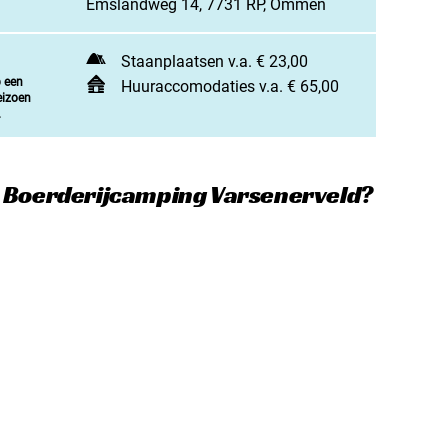
Emslandweg 14, 7731 RP, Ommen
jn camping aan
rken / adverteren
Staanplaatsen v.a. € 23,00
p een
t opnemen
Huuraccomodaties v.a. € 65,00
eizoen
.
e Boerderijcamping Varsenerveld?