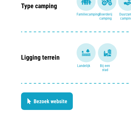
Type camping
Familiecamping
Boerderij
Duurza
camping
campin
Ligging terrein
Landelijk
Bij een
stad
Bezoek website