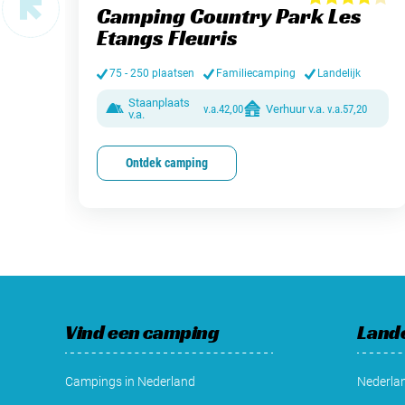
Camping Country Park Les
Etangs Fleuris
75 - 250 plaatsen
Familiecamping
Landelijk
Staanplaats
v.a.
42,00
Verhuur v.a.
v.a.
57,20
v.a.
Ontdek camping
Vind een camping
Land
Campings in Nederland
Nederla