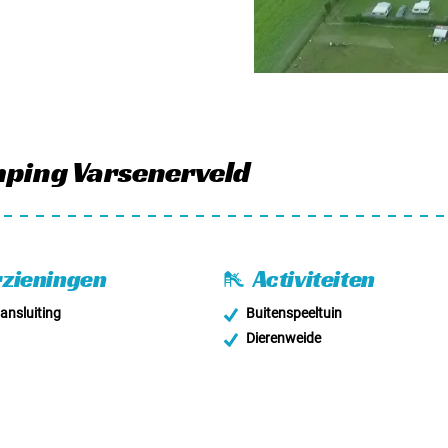
mping Varsenerveld
zieningen
Activiteiten
nsluiting
Buitenspeeltuin
Dierenweide