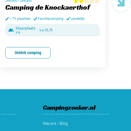
/
Zeeland
Zeeland
Dren
Camping de Knockaerthof
Va
< 75 plaatsen
Familiecamping
Landelijk
> 
Staanplaats
v.a.
13,75
v.a.
Ontdek camping
Campingzoeker.nl
Nieuws / Blog