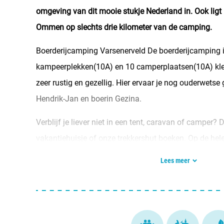
omgeving van dit mooie stukje Nederland in. Ook ligt
Ommen op slechts drie kilometer van de camping.
Boerderijcamping Varsenerveld De boerderijcamping 
kampeerplekken(10A) en 10 camperplaatsen(10A) kle
zeer rustig en gezellig. Hier ervaar je nog ouderwetse 
Hendrik-Jan en boerin Gezina.
Verblijf je liever niet in een tent, caravan of camper?
vakantiehuisje of onze trekkershut boeken. Op de hel
(glasvezel) en voor elektrische auto’s hebben wij een 
Lees meer