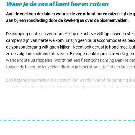
Waar je de zee al kunt horen ruizen
Aan de voet van de duinen waar je de zee al kunt horen ruizen ligt de
aan bij een rondleiding door de kwekerij en over de bloemenvelden.
De camping richt zich voornamelijk op de actieve vijftigplusser en ste
campers zijn van harte welkom. Er zijn geen huuraccommodaties beschi
de zonsondergang wilt gaan kijken. Neem ook gerust je hond mee, bui
ze de volgende ochtend afleveren. Eigengemaakte jam is te verkrijgen o
wandelroute uitstippelen. Wordt het een fietstocht richting Den Helde
tussen de bloembollenvelden die dan in bloei staan. Je fietsen kun je
Een bijzondere activiteit die gestart kan worden vanaf de camping is e
eetgelegenheden. In de zomermaanden zijn er wekelijks braderieën en
op de veerboot stappen voor een dagtocht naar het Waddeneiland Texel
liever een dag op de camping? Gooi dan je hengel uit bij de grote stei