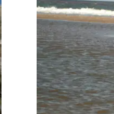
Nederland
België
Luxemburg
Frankrijk
Zwitserland
Nieuws / blog
Over Campingzoeker
Veel gestelde vragen
Meld mijn camping aan
Samenwerken / adverteren