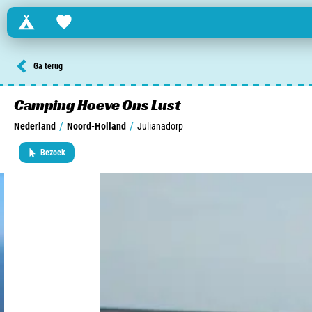
Campings
Favorites
Zoek een camping in ...
Ga terug
Nederland
Camping Hoeve Ons Lust
/
/
Nederland
Noord-Holland
Julianadorp
Begië
Bezoek
Luxemburg
Frankrijk
Zwitserland
informatie over …