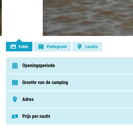
Contact opnemen
Foto's
Plattegrond
Locatie
Openingsperiode
van 10 maart t/m 1 november
Grootte van de camping
< 75 plaatsen
Adres
Zanddijk 7, 1787 PP, Julianadorp
Prijs per nacht
Deze prijs is gebaseerd op een kampeerplek i
Staanplaatsen v.a. € 16,00