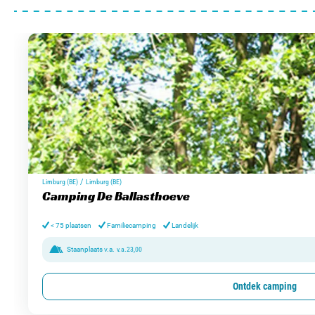
/
Limburg (BE)
Limburg (BE)
Camping De Ballasthoeve
< 75 plaatsen
Familiecamping
Landelijk
Staanplaats v.a.
v.a.
23,00
Ontdek camping