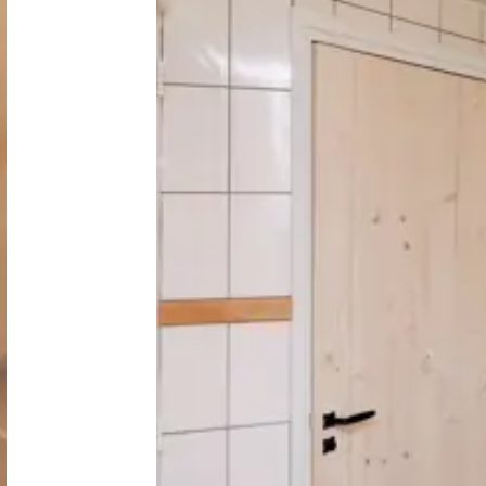
Nederland
België
Luxemburg
Frankrijk
Zwitserland
Nieuws / blog
Over Campingzoeker
Veel gestelde vragen
Meld mijn camping aan
Samenwerken / adverteren