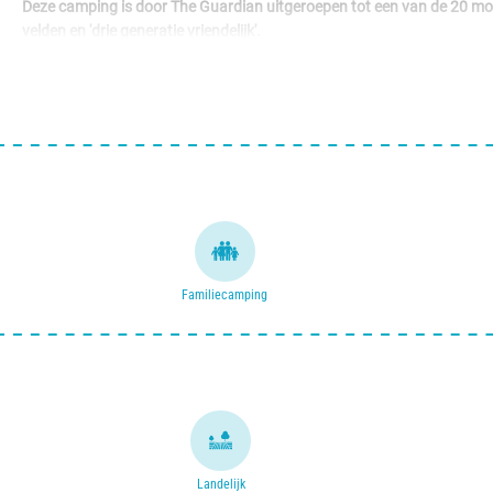
Deze camping is door The Guardian uitgeroepen
tot een van de 20 mo
velden en 'drie generatie vriendelijk'.
Ook vindt men het een pluspunt dat er naast Trekkershutten/tiny hous
Familiecamping
Landelijk