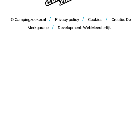
Samenwerken en adverteren
/
/
/
Contact
© Campingzoeker.nl
Privacy policy
Cookies
Creatie: De
/
Merkgarage
Development: WebMeesterlijk