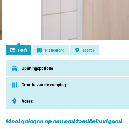
Contact opnemen
Foto's
Plattegrond
Locatie
Openingsperiode
van 18 februari t/m 31 december
Grootte van de camping
< 75 plaatsen
Adres
Millseweg 13, 5437 NB, Beers
Mooi gelegen op een oud familielandgoed