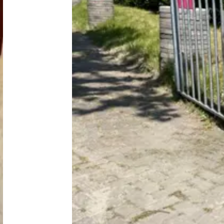
Nederland
België
Luxemburg
Frankrijk
Zwitserland
Nieuws / blog
Over Campingzoeker
Veel gestelde vragen
Meld mijn camping aan
Samenwerken / adverteren