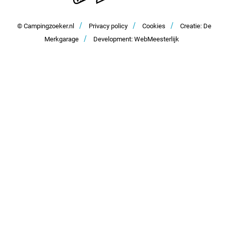
Samenwerken en adverteren
/
/
/
Contact
© Campingzoeker.nl
Privacy policy
Cookies
Creatie: De
/
Merkgarage
Development: WebMeesterlijk