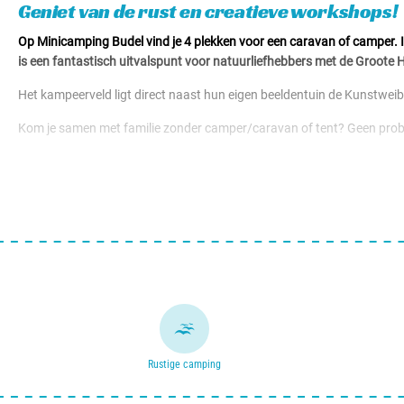
Geniet van de rust en creatieve workshops!
Op Minicamping Budel vind je 4 plekken voor een caravan of camper. 
is een fantastisch uitvalspunt voor natuurliefhebbers met de Groote 
Het kampeerveld ligt direct naast hun eigen beeldentuin de Kunstweib
Kom je samen met familie zonder camper/caravan of tent? Geen proble
Wat maakt minicamping Budel nu zo uniek? Hier kom je écht voor je rus
Hoelang je wil blijven maakt mag je zelf kiezen.
Rustige camping