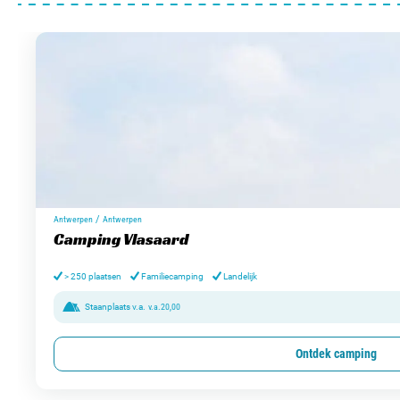
/
Antwerpen
Antwerpen
Camping Vlasaard
> 250 plaatsen
Familiecamping
Landelijk
Staanplaats v.a.
v.a.
20,00
Ontdek camping