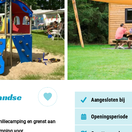
Nederl
België
Luxem
Frankri
Zwitse
Nieu
landse
Aangesloten bij
Over C
Openingsperiode
miliecamping en grenst aan
Veel ge
amping voor