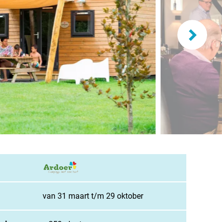
and
burg
jk
rland
ws / blog
ampingzoeker
van 31 maart t/m 29 oktober
stelde vragen