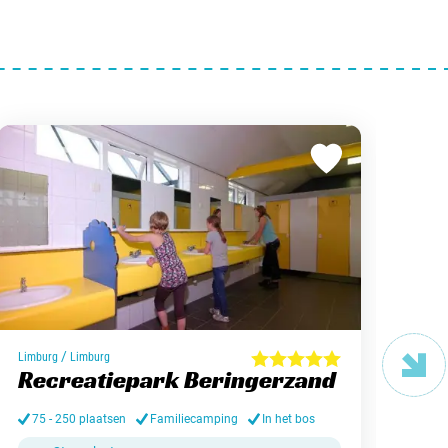
/
Limburg
Limburg
Arde
Recreatiepark Beringerzand
Ca
75 - 250 plaatsen
Familiecamping
In het bos
75