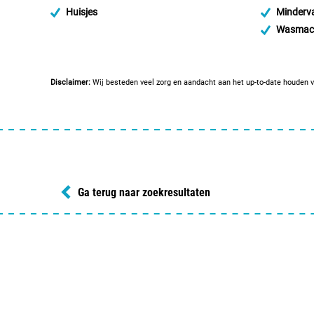
Huisjes
Minderva
Wasmac
Disclaimer:
Wij besteden veel zorg en aandacht aan het up-to-date houden v
Ga terug naar zoekresultaten