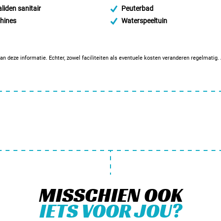
liden sanitair
Peuterbad
hines
Waterspeeltuin
an deze informatie. Echter, zowel faciliteiten als eventuele kosten veranderen regelmatig
MISSCHIEN OOK
IETS VOOR JOU?