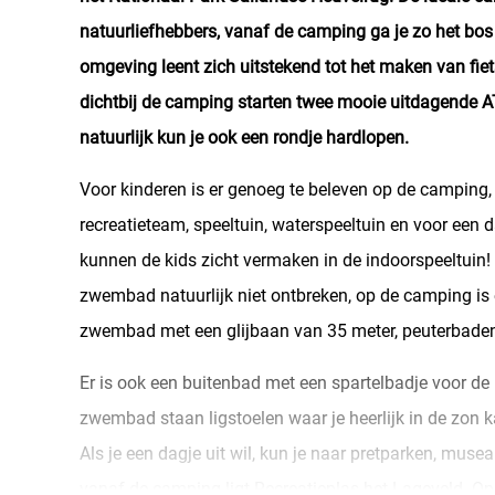
natuurliefhebbers, vanaf de camping ga je zo het bos 
omgeving leent zich uitstekend tot het maken van fie
dichtbij de camping starten twee mooie uitdagende 
natuurlijk kun je ook een rondje hardlopen.
Voor kinderen is er genoeg te beleven op de camping, 
recreatieteam, speeltuin, waterspeeltuin en voor een
kunnen de kids zicht vermaken in de indoorspeeltuin!
zwembad natuurlijk niet ontbreken, op de camping is 
zwembad met een glijbaan van 35 meter, peuterbaden
Er is ook een buitenbad met een spartelbadje voor de
zwembad staan ligstoelen waar je heerlijk in de zon k
Als je een dagje uit wil, kun je naar pretparken, muse
vanaf de camping ligt Recreatieplas het Lageveld. Op 