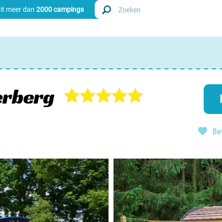
uit meer dan
2000 campings
Zoek
Nederl
erberg
Begië
Be
Luxem
Frankri
Zwitse
info