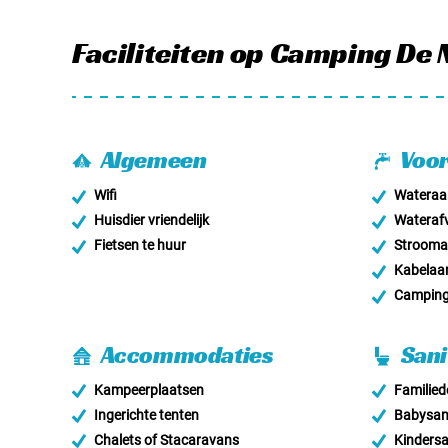
Faciliteiten
op Camping De 
Algemeen
Voor
Wifi
Wateraan
Huisdier vriendelijk
Wateraf
Fietsen te huur
Stroomaa
Kabelaan
Campingg
Accommodaties
Sani
Kampeerplaatsen
Familie
Ingerichte tenten
Babysani
Chalets of Stacaravans
Kindersa