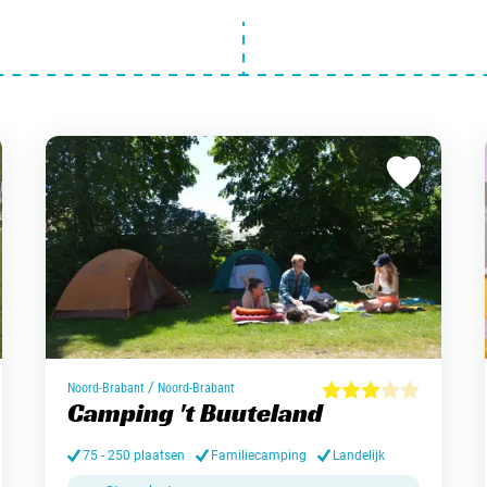
/
Noord-Brabant
Noord-Brabant
Camping 't Buuteland
75 - 250 plaatsen
Familiecamping
Landelijk