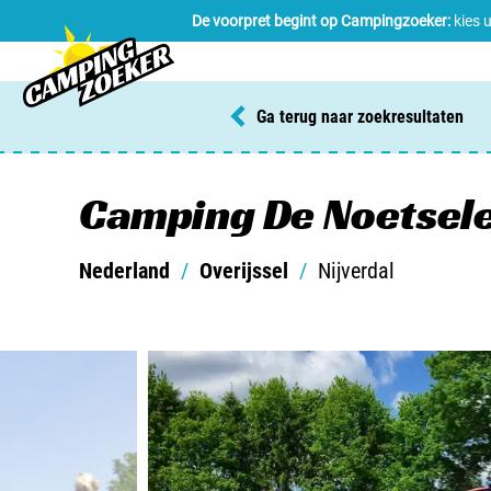
De voorpret begint op Campingzoeker:
kies 
Ga terug naar zoekresultaten
Camping De Noetsel
Nederland
/
Overijssel
/
Nijverdal