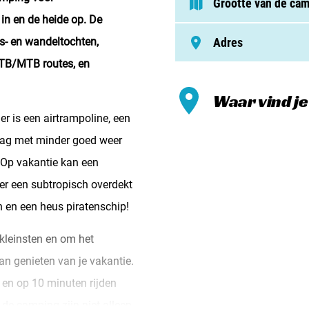
Grootte van de ca
Meld mi
in en de heide op. De
Samenwe
ts- en wandeltochten,
Adres
Contac
ATB/MTB routes, en
Waar vind j
er is een airtrampoline, een
 dag met minder goed weer
 Op vakantie kan een
er een subtropisch overdekt
 en een heus piratenschip!
 kleinsten en om het
an genieten van je vakantie.
a en op 10 minuten rijden
de camping zijn niet alleen