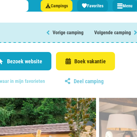
Campings
Favorites
Menu
Vorige camping
Volgende camping
 een camping in ...
and
Bezoek website
Boek vakantie
Deel camping
waar in mijn favorieten
burg
jk
rland
rmatie over …