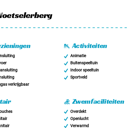
Noetselerberg
zieningen
Activiteiten
sluiting
Animatie
voer
Buitenspeeltuin
nsluiting
Indoor speeltuin
sluiting
Sportveld
as verkrijgbaar
tair
Zwemfaciliteiten
douches
Overdekt
tair
Openlucht
nitair
Verwarmd