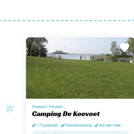
/
Friesland
Friesland
Camping De Koevoet
< 75 plaatsen
Familiecamping
Aan een meer