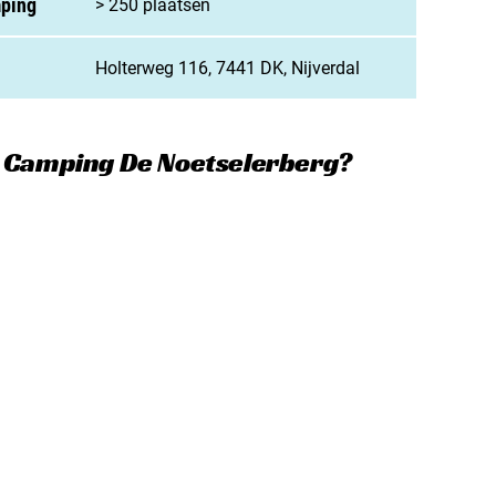
mping
> 250 plaatsen
jn camping aan
rken / adverteren
Holterweg 116, 7441 DK, Nijverdal
t opnemen
e Camping De Noetselerberg?