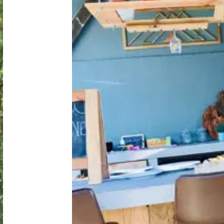
Nederland
België
Luxemburg
Frankrijk
Zwitserland
Nieuws / blog
Over Campingzoeker
Veel gestelde vragen
Meld mijn camping aan
Samenwerken / adverteren