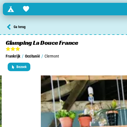
Campings
Favorites
Zoek een camping in ...
Ga terug
Nederland
Glamping La Douce France
Begië
/
/
Frankrijk
Occitanië
Clermont
Luxemburg
Bezoek
Frankrijk
Zwitserland
informatie over …