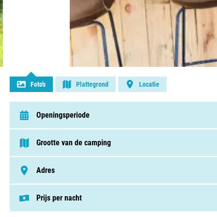
Contact opnemen
Foto's
Plattegrond
Locatie
Openingsperiode
van 1 juni t/m 30 september
Grootte van de camping
< 75 plaatsen
Adres
A Dareous, 32300 Clermont-Pouyguillès, Frankrijk
Prijs per nacht
Deze prijs is gebaseerd op een kampeerplek i
Huuraccomodaties v.a. € 75,00