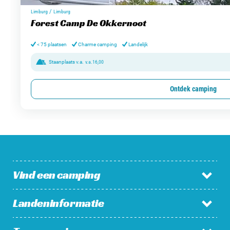
/
Limburg
Limburg
Forest Camp De Okkernoot
< 75 plaatsen
Charme camping
Landelijk
Staanplaats v.a.
v.a.
16,00
Ontdek camping
Vind een camping
Landeninformatie
Campings in Nederland
Campings in België