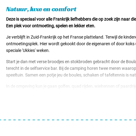
Natuur, luxe en comfort
Deze is speciaal voor alle Frankrijk liefhebbers die op zoek zijn naar 
Een plek voor ontmoeting, spelen en lekker eten.
Je verblijft in Zuid-Frankrijk op het Franse platteland. Terwijl de kin
ontmoetingsplek. Hier wordt gekookt door de eigenaren of door koks uit
speciale 'Ukkies' weken.
Start je dan met verse broodjes en stokbroden gebracht door de Boula
terecht in de selfservice bar. Bij de camping horen twee meren waarop 
speeltuin. Samen een potje jeu de boules, schaken of tafeltennis is natu
In de omgeving kun je gaan golfen, quad rijden, wielrennen of paardr
een diversiteit aan dieren zoals vogels, vlinders en hagedissen. Strijk
ruimte om je terug te trekken. Met een eigen badkamer en groot terras 