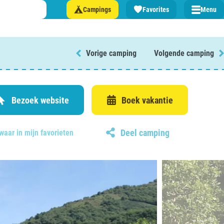
Campings
Favorites
Menu
Vorige camping
Volgende camping
 een camping in ...
and
Bezoek website
Boek vakantie
Deel camping
waar in mijn favorieten
burg
jk
rland
rmatie over …