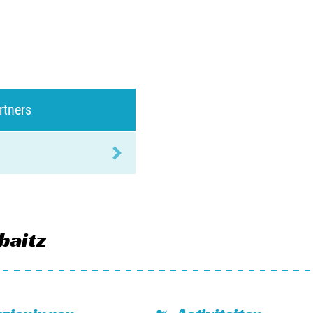
rtners
baitz