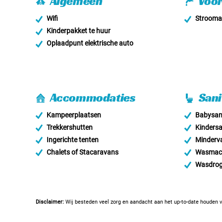
Algemeen
Voor
Wifi
Stroomaa
Kinderpakket te huur
Oplaadpunt elektrische auto
Accommodaties
Sani
Kampeerplaatsen
Babysani
Trekkershutten
Kindersa
Ingerichte tenten
Minderva
Chalets of Stacaravans
Wasmac
Wasdrog
Disclaimer:
Wij besteden veel zorg en aandacht aan het up-to-date houden v