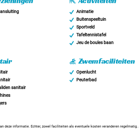
zieningen
Activiteiten
nsluiting
Animatie
Buitenspeeltuin
Sportveld
Tafeltennistafel
Jeu de boules baan
tair
Zwemfaciliteiten
tair
Openlucht
nitair
Peuterbad
liden sanitair
hines
ers
an deze informatie. Echter, zowel faciliteiten als eventuele kosten veranderen regelmatig