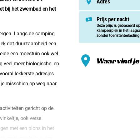
Adres
Meld mi
et bij het zwembad en het
Samenwe
Prijs per nacht
Deze prijs is gebaseerd o
Contac
kampeerplek in het laags
 bergen. Langs de camping
zonder toeristenbelasting
 gek dat duurzaamheid een
breide eco moestuin ook wel
Waar vind j
 veel meer biologische- en
vooral lekkerste adresjes
s je misschien op weg naar
ctiviteiten gericht op de
inkeltje, ook verse
dagen met een plons in het
e grote speeltuin is erg