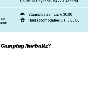
Route De Bayonne , 64220, Ascarat
jn camping aan
rken / adverteren
Staanplaatsen v.a. € 30,00
p een
t opnemen
Huuraccomodaties v.a. € 63,00
eizoen
.
e Camping Narbaitz?