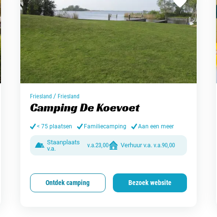
/
Friesland
Friesland
Camping De Koevoet
< 75 plaatsen
Familiecamping
Aan een meer
Staanplaats
v.a.
23,00
Verhuur v.a.
v.a.
90,00
v.a.
Ontdek camping
Bezoek website