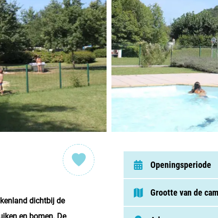
Nederl
België
Luxem
Frankri
Zwitse
Nieu
Openingsperiode
Over C
Grootte van de ca
kenland dichtbij de
Veel ge
uiken en bomen. De