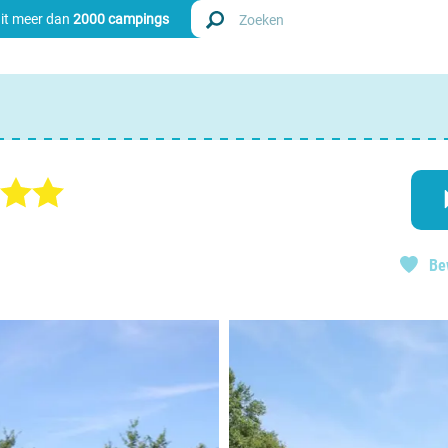
uit meer dan
2000 campings
Zoek
Nederl
Begië
Be
Luxem
Frankri
Zwitse
info