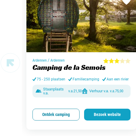
/
Ardennen
Ardennen
Camping de la Semois
75 - 250 plaatsen
Familiecamping
Aan een rivier
Staanplaats
v.a.
21,50
Verhuur v.a.
v.a.
75,00
v.a.
Ontdek camping
Bezoek website