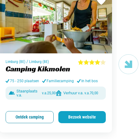
/
Limburg (BE)
Limburg (BE)
Gelde
Camping Kikmolen
Ca
75 - 250 plaatsen
Familiecamping
In het bos
< 
Staanplaats
v.a.
25,00
Verhuur v.a.
v.a.
70,00
v.a.
Ontdek camping
Bezoek website