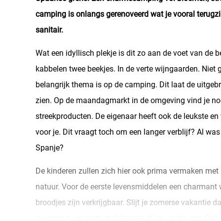
camping is onlangs gerenoveerd wat je vooral terugzi
sanitair.
Wat een idyllisch plekje is dit zo aan de voet van de
kabbelen twee beekjes. In de verte wijngaarden. Niet
belangrijk thema is op de camping. Dit laat de uitge
zien. Op de maandagmarkt in de omgeving vind je nog
streekproducten. De eigenaar heeft ook de leukste en 
voor je. Dit vraagt toch om een langer verblijf? Al wa
Spanje?
De kinderen zullen zich hier ook prima vermaken met a
natuur. Voor de eerste levensmiddelen een charmant w
broodjes zijn verkrijgbaar. Slijt je zomerse vakantie 
zwembad, een potje tafeltennis of jeu de boules. Ook d