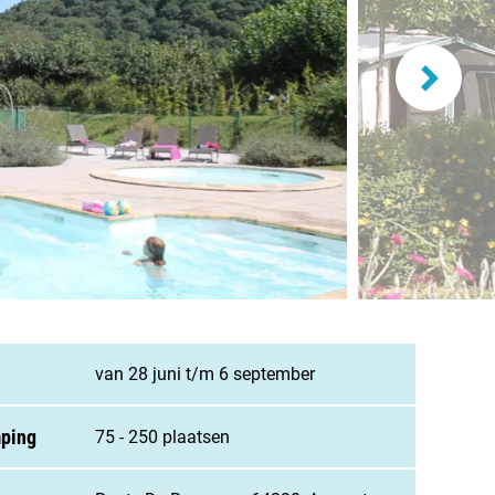
and
burg
jk
rland
ws / blog
van 28 juni t/m 6 september
ampingzoeker
mping
75 - 250 plaatsen
stelde vragen