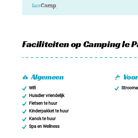
Faciliteiten
op Camping le P
Algemeen
Voor
Wifi
Stroomaa
Huisdier vriendelijk
Fietsen te huur
Kinderpakket te huur
Kano's te huur
Spa en Wellness