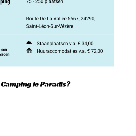
mping
75 - 250 plaatsen
jn camping aan
rken / adverteren
Route De La Vallée 5667, 24290,
t opnemen
Saint-Léon-Sur-Vézère
Staanplaatsen v.a. € 34,00
p een
Huuraccomodaties v.a. € 72,00
eizoen
.
 Camping le Paradis?