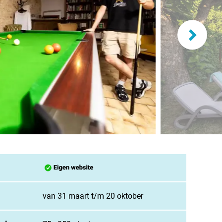
and
burg
jk
rland
ws / blog
ampingzoeker
van 31 maart t/m 20 oktober
stelde vragen