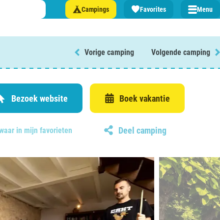
Campings
Favorites
Menu
Vorige camping
Volgende camping
 een camping in ...
and
Bezoek website
Boek vakantie
Deel camping
waar in mijn favorieten
burg
jk
rland
rmatie over …