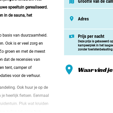
Grootte van de ca
Meld mi
euwe speeltuin gerealiseerd.
Samenwe
n in de sauna, het
Adres
Contac
op basis van duurzaamheid.
Prijs per nacht
Deze prijs is gebaseerd o
. Ook is er veel zorg en
kampeerplek in het laags
zonder toeristenbelasting
 Zo groen en met de meest
en dat de recensies van
en tent, camper of
Waar vind je
aties voor de verhuur.
andeling. Ook huur je op de
 je heerlijk fietsen. Eenmaal
uidentuin. Pluk wat kruiden
ren zullen intussen hun