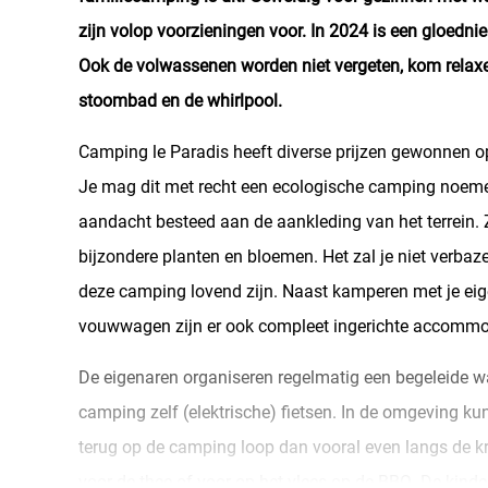
zijn volop voorzieningen voor. In 2024 is een gloedni
Ook de volwassenen worden niet vergeten, kom relaxe
stoombad en de whirlpool.
Camping le Paradis heeft diverse prijzen gewonnen 
Je mag dit met recht een ecologische camping noemen
aandacht besteed aan de aankleding van het terrein.
bijzondere planten en bloemen. Het zal je niet verbaz
deze camping lovend zijn. Naast kamperen met je eig
vouwwagen zijn er ook compleet ingerichte accommod
De eigenaren organiseren regelmatig een begeleide w
camping zelf (elektrische) fietsen. In de omgeving kun
terug op de camping loop dan vooral even langs de kr
voor de thee of voor op het vlees op de BBQ. De kinde