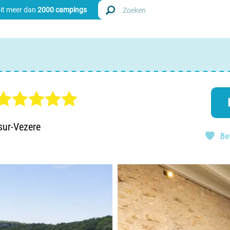
uit meer dan
2000 campings
Zoek
Nederl
Begië
sur-Vezere
Be
Luxem
Frankri
Zwitse
info