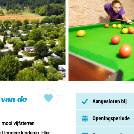
Nederl
België
Luxem
Frankri
Zwitse
Nieu
 van de
Aangesloten bij
Over C
Openingsperiode
mooi vijfsterren
Veel ge
t jongere kinderen. Hier