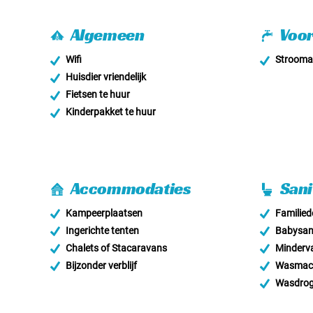
Algemeen
Voor
Wifi
Stroomaa
Huisdier vriendelijk
Fietsen te huur
Kinderpakket te huur
Accommodaties
Sani
Kampeerplaatsen
Familie
Ingerichte tenten
Babysani
Chalets of Stacaravans
Minderva
Bijzonder verblijf
Wasmac
Wasdrog