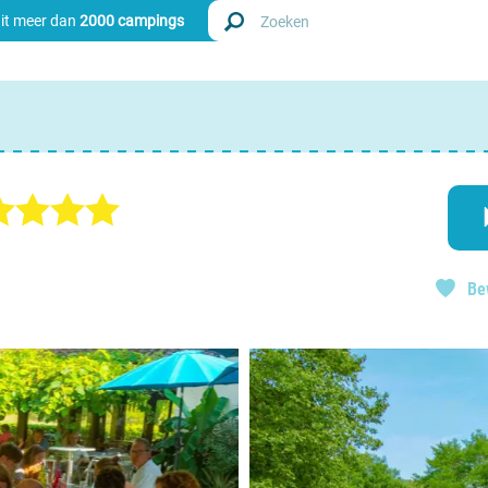
uit meer dan
2000 campings
Zoek
Nederl
Begië
Be
Luxem
Frankri
Zwitse
info