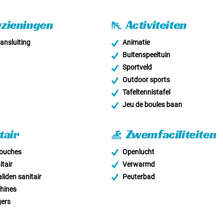
zieningen
Activiteiten
nsluiting
Animatie
Buitenspeeltuin
Sportveld
Outdoor sports
Tafeltennistafel
Jeu de boules baan
tair
Zwemfaciliteiten
douches
Openlucht
tair
Verwarmd
liden sanitair
Peuterbad
hines
ers