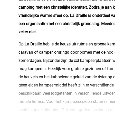
camping met een christelijke identiteit. Zodra je aan k
vriendelijke warme sfeer op. La Draille is onderdeel v
een organisatie met een christelijk grondslag. Meed
zeker niet.
Op La Draille heb je de keuze uit ruime en groene kam
caravan of camper, omringd door bomen met de nod
zomerdagen. Bijzonder zijn de xxl kampeerplaatsen 
mag kamperen. Heerlijk voor grotere gezinnen of famil
de heuvels en het kabbelende geluid van de rivier op 
geen eigen kampeermiddel heeft zijn er verschillen
beschikbaar. Veel lodgetenten in verschillende uitvo
mobile homes. Voor het kampeerseizoen staan er nie
chalets op de planning. Ook voor grotere gezinnen of f