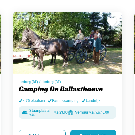
/
Limburg (BE)
Limburg (BE)
Camping De Ballasthoeve
< 75 plaatsen
Familiecamping
Landelijk
Staanplaats
v.a.
23,00
Verhuur v.a.
v.a.
40,00
v.a.