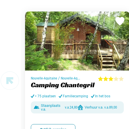
/
Nouvelle-Aquitaine
Nouvelle-Aquitaine
Camping Chantegril
< 75 plaatsen
Familiecamping
In het bos
Staanplaats
v.a.
24,80
Verhuur v.a.
v.a.
89,00
v.a.