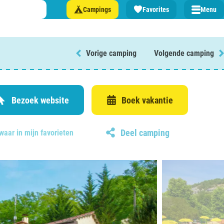
Campings
Favorites
Menu
Vorige camping
Volgende camping
 een camping in ...
and
Bezoek website
Boek vakantie
Deel camping
waar in mijn favorieten
burg
jk
rland
rmatie over …