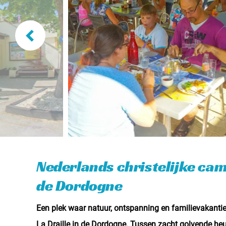
Nederlands christelijke cam
de Dordogne
Een plek waar natuur, ontspanning en familievakan
La Draille in de Dordogne. Tussen zacht golvende heu