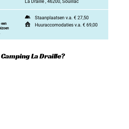
La Draille , 46200, Souillac
jn camping aan
rken / adverteren
Staanplaatsen v.a. € 27,50
p een
t opnemen
Huuraccomodaties v.a. € 69,00
eizoen
.
 Camping La Draille?