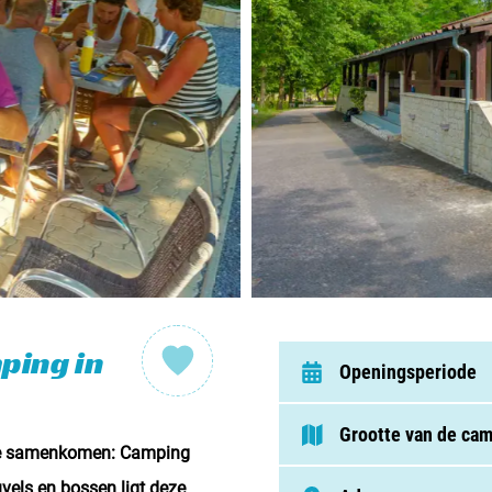
Nederl
België
Luxem
Frankri
Zwitse
Nieu
ping in
Openingsperiode
Over C
Grootte van de ca
tie samenkomen: Camping
Veel ge
vels en bossen ligt deze