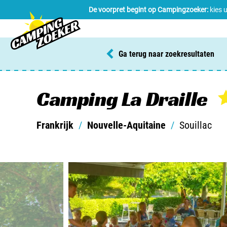
De voorpret begint op Campingzoeker:
kies 
Ga terug naar zoekresultaten
Camping La Draille
Frankrijk
/
Nouvelle-Aquitaine
/
Souillac