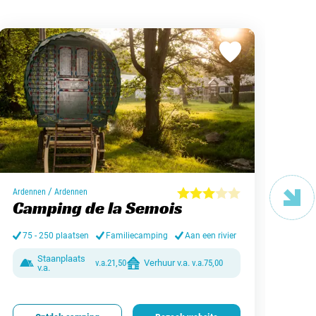
Overi
/
Ardennen
Ardennen
Va
Camping de la Semois
Be
75 - 250 plaatsen
Familiecamping
Aan een rivier
> 
Staanplaats
v.a.
21,50
Verhuur v.a.
v.a.
75,00
v.a.