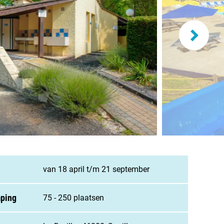
and
burg
jk
rland
ws / blog
van 18 april t/m 21 september
ampingzoeker
mping
75 - 250 plaatsen
stelde vragen