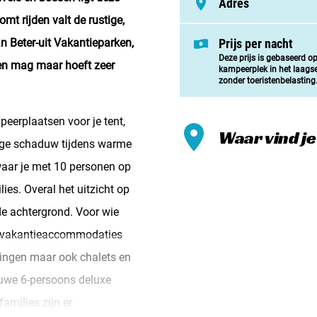
Adres
Meld mi
omt rijden valt de rustige,
Samenwe
an Beter-uit Vakantieparken,
Prijs per nacht
Deze prijs is gebaseerd o
Contac
oen mag maar hoeft zeer
kampeerplek in het laags
zonder toeristenbelasting
peerplaatsen voor je tent,
Waar vind je
ige schaduw tijdens warme
waar je met 10 personen op
ies. Overal het uitzicht op
de achtergrond. Voor wie
de vakantieaccommodaties
eringen maar ook chalets en
uwe 6-persoons deluxe
amilies zijn er