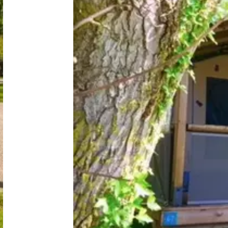
Nederland
België
Luxemburg
Frankrijk
Zwitserland
Nieuws / blog
Over Campingzoeker
Veel gestelde vragen
Meld mijn camping aan
Samenwerken / adverteren