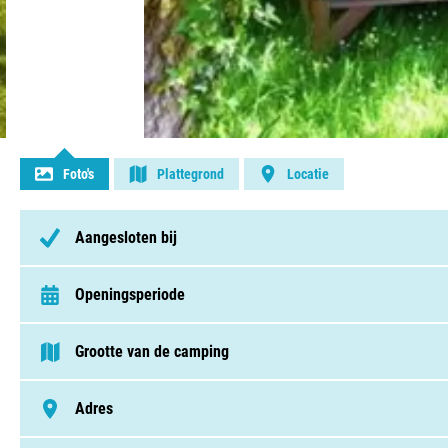
Contact opnemen
Foto's
Plattegrond
Locatie
Aangesloten bij
Openingsperiode
van 1 april t/m 27 oktober
Grootte van de camping
75 - 250 plaatsen
Adres
Rue Claude Bassot 270, 88800, Vittel