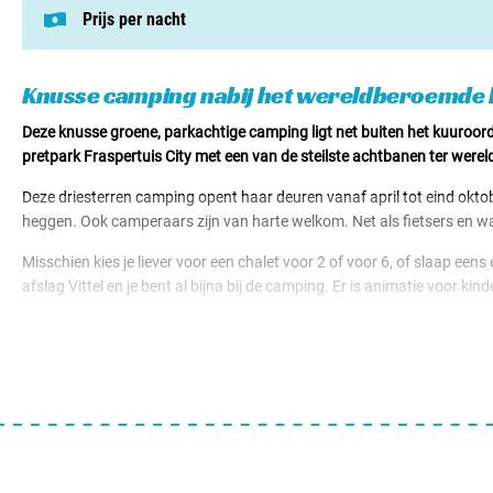
Prijs per nacht
Deze prijs is gebaseerd op een kampeerplek i
Staanplaatsen v.a. € 18,50
Huuraccomodaties v.a. € 55,00
Knusse camping nabij het wereldberoemde 
Deze knusse groene, parkachtige camping ligt net buiten het kuuroord 
pretpark Fraspertuis City met een van de steilste achtbanen ter werel
Deze driesterren camping opent haar deuren vanaf april tot eind okto
heggen. Ook camperaars zijn van harte welkom. Net als fietsers en wand
Misschien kies je liever voor een chalet voor 2 of voor 6, of slaap 
afslag Vittel en je bent al bijna bij de camping. Er is animatie voor ki
Je bevind je in de Vogezen in de Franse regio Grand Est. De omgeving 
Onderweg vind je wijngaarden, heuvels en pittoreske dorpen. Wil je e