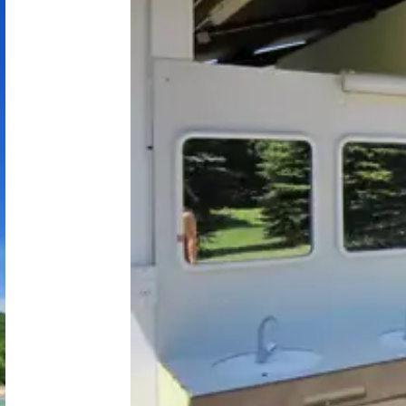
Nederland
België
Luxemburg
Frankrijk
Zwitserland
Nieuws / blog
Over Campingzoeker
Veel gestelde vragen
Meld mijn camping aan
Samenwerken / adverteren