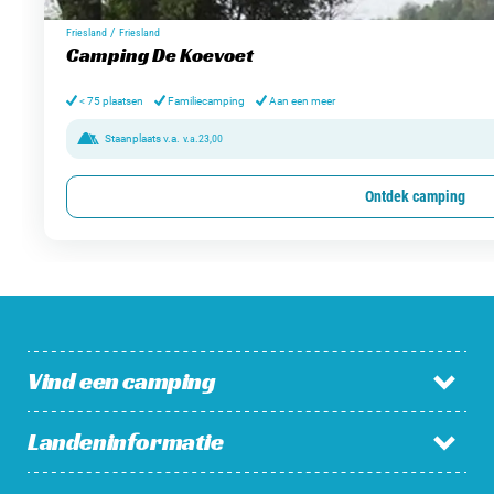
/
Friesland
Friesland
Camping De Koevoet
< 75 plaatsen
Familiecamping
Aan een meer
Staanplaats v.a.
v.a.
23,00
Ontdek camping
Vind een camping
Landeninformatie
Campings in Nederland
Campings in België