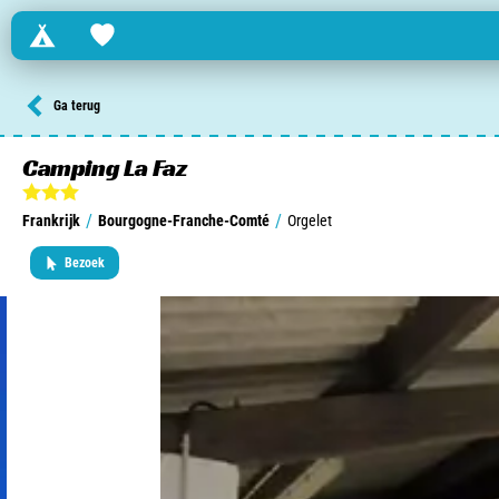
Campings
Favorites
Zoek een camping in ...
Ga terug
Nederland
Camping La Faz
Begië
/
/
Frankrijk
Bourgogne-Franche-Comté
Orgelet
Luxemburg
Bezoek
Frankrijk
Zwitserland
informatie over …