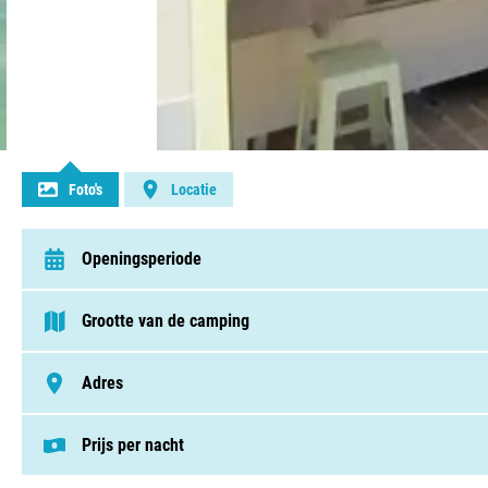
Contact opnemen
Foto's
Locatie
Openingsperiode
van 6 april t/m 27 september
Grootte van de camping
75 - 250 plaatsen
Adres
4 Route Sarrogna - Pont De Vaux, 39270 Orgelet, Frankrijk
Prijs per nacht
Deze prijs is gebaseerd op een kampeerplek i
Staanplaatsen v.a. € 22,50