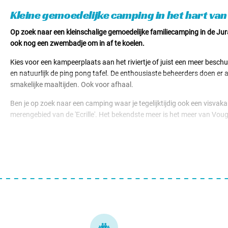
Huuraccomodaties v.a. € 44,50
Kleine gemoedelijke camping in het hart van
Op zoek naar een kleinschalige gemoedelijke familiecamping in de Jur
ook nog een zwembadje om in af te koelen.
Kies voor een kampeerplaats aan het riviertje of juist een meer beschu
en natuurlijk de ping pong tafel. De enthousiaste beheerders doen er 
smakelijke maaltijden. Ook voor afhaal.
Ben je op zoek naar een camping waar je tegelijktijdig ook een visvakan
merengebied van de 'Ecrille'. Het bekendste meer is het meer van Vougl
Vergeet ook niet de talrijke regionale specialiteiten te proeven. Zoals
huuraccommodaties op de camping te boeken zijn. Ga je voor een st