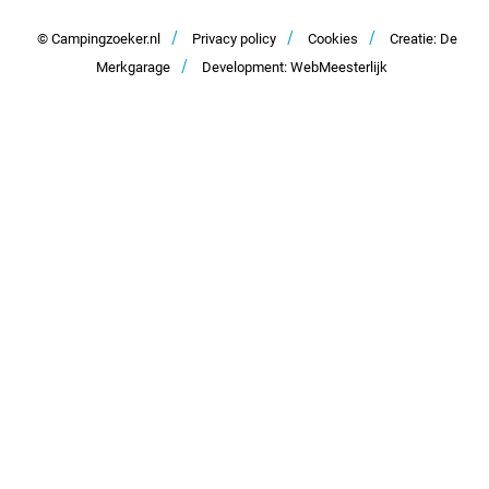
Samenwerken en adverteren
/
/
/
Contact
© Campingzoeker.nl
Privacy policy
Cookies
Creatie: De
/
Merkgarage
Development: WebMeesterlijk