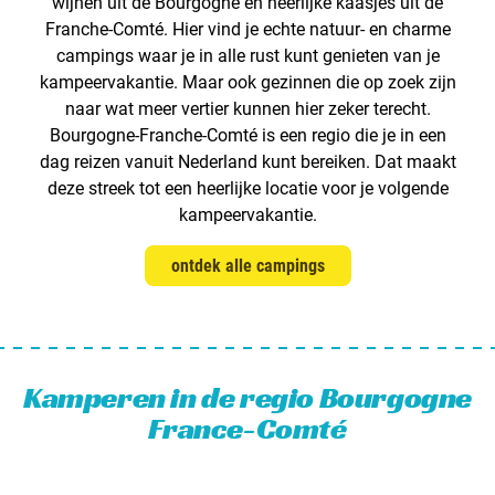
wijnen uit de Bourgogne en heerlijke kaasjes uit de
Nederland
Franche-Comté. Hier vind je echte natuur- en charme
campings
waar je in alle rust kunt genieten van je
België
kampeervakantie. Maar ook gezinnen die op zoek zijn
naar wat meer vertier kunnen hier zeker terecht.
Luxemburg
Bourgogne-Franche-Comté is een regio die je in een
dag reizen vanuit Nederland kunt bereiken. Dat maakt
Frankrijk
deze streek tot een heerlijke locatie voor je volgende
Zwitserland
kampeervakantie.
ontdek alle campings
Nieuws / blog
Over Campingzoeker
Kamperen in de regio Bourgogne
Veel gestelde vragen
France-Comté
Meld mijn camping aan
Samenwerken / adverteren