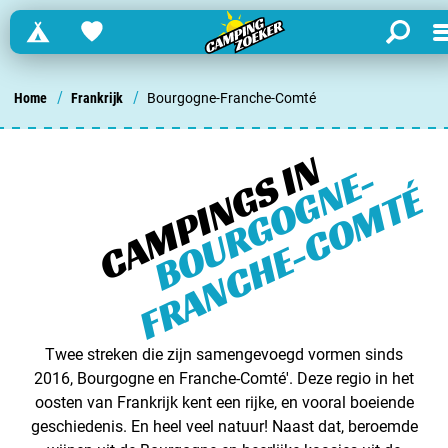
Campings
Favorites
search
M
Zoek een camping in ...
/
/
Home
Frankrijk
Bourgogne-Franche-Comté
Nederland
CAMPINGS IN
B
O
U
R
G
O
G
N
E
-
F
R
A
N
C
H
E
-
C
O
M
T
É
Begië
Luxemburg
Frankrijk
Zwitserland
Twee streken die zijn samengevoegd vormen sinds
2016, Bourgogne en Franche-Comté'. Deze regio in het
oosten van Frankrijk kent een rijke, en vooral boeiende
informatie over …
geschiedenis. En heel veel natuur! Naast dat, beroemde