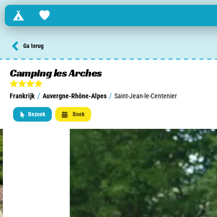
Campings
Favorites
Zoek een camping in ...
Ga terug
Nederland
Camping les Arches
Begië
/
/
Frankrijk
Auvergne-Rhône-Alpes
Saint-Jean-le-Centenier
Luxemburg
Bezoek
Boek
Frankrijk
Zwitserland
informatie over …