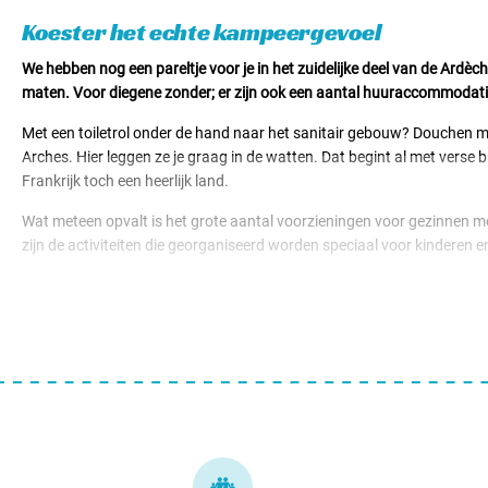
Huuraccomodaties v.a. € 59,95
Koester het echte kampeergevoel
We hebben nog een pareltje voor je in het zuidelijke deel van de Ardèch
maten. Voor diegene zonder; er zijn ook een aantal huuraccommodatie
Met een toiletrol onder de hand naar het sanitair gebouw? Douchen me
Arches. Hier leggen ze je graag in de watten. Dat begint al met verse b
Frankrijk toch een heerlijk land.
Wat meteen opvalt is het grote aantal voorzieningen voor gezinnen m
zijn de activiteiten die georganiseerd worden speciaal voor kinderen en
Bijzonder aan juist deze camping is dat er een riviertje/ waterbekken 
riviertje! Net buiten de camping ligt een waterval; wat een bijzonder n