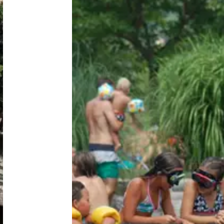
Nederland
België
Luxemburg
Frankrijk
Zwitserland
Nieuws / blog
Over Campingzoeker
Veel gestelde vragen
Meld mijn camping aan
Samenwerken / adverteren