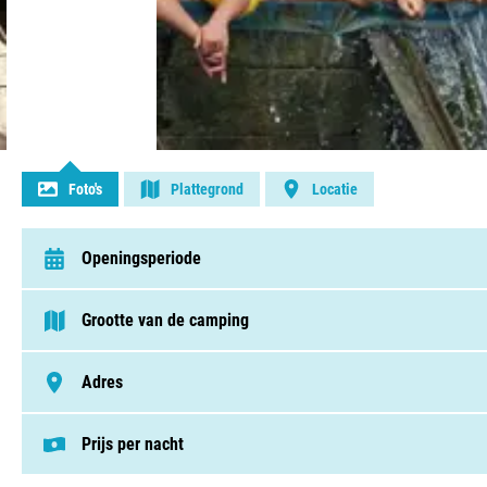
Contact opnemen
Foto's
Plattegrond
Locatie
Openingsperiode
van 1 mei t/m 22 september
Grootte van de camping
75 - 250 plaatsen
Adres
Route De Mirabel 600, 07580, Saint-Jean-Le-Centenier
Prijs per nacht
Deze prijs is gebaseerd op een kampeerplek i
Staanplaatsen v.a. € 32,00