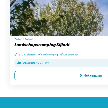
/
Zeeland
Zeeland
Landschapscamping Kijkuit
75 - 250 plaatsen
Familiecamping
Aan een meer
Staanplaats v.a.
v.a.
40,00
Ontdek camping