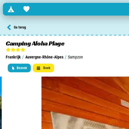
Campings
Favorites
Zoek een camping in ...
Ga terug
Nederland
Camping Aloha Plage
Begië
/
/
Frankrijk
Auvergne-Rhône-Alpes
Sampzon
Luxemburg
Bezoek
Boek
Frankrijk
Zwitserland
informatie over …