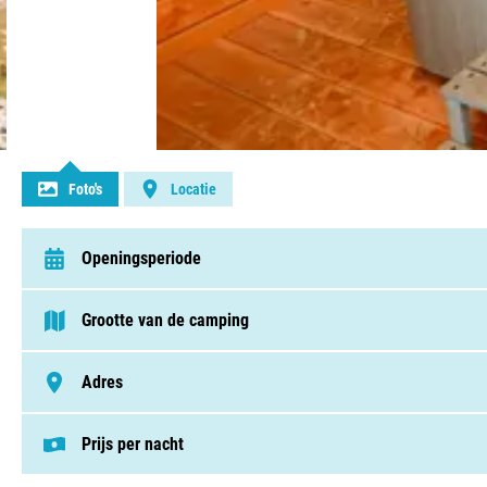
Contact opnemen
Foto's
Locatie
Openingsperiode
van 1 mei t/m 22 september
Grootte van de camping
75 - 250 plaatsen
Adres
Chemin Des Pibous 208, 07120, Sampzon
Prijs per nacht
Deze prijs is gebaseerd op een kampeerplek i
Staanplaatsen v.a. € 33,60