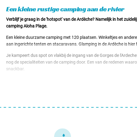
Huuraccomodaties v.a. € 61,50
Een kleine rustige camping aan de rivier
Verblijf je graag in de 'hotspot' van de Ardèche? Namelijk in het zuide
camping Aloha Plage.
Een kleine duurzame camping met 120 plaatsen. Winkeltjes en andere f
aan ingerichte tenten en stacaravans. Glamping in de Ardèche is hier 
Je kampeert dus spot on vlakbij de ingang van de Gorges de l'Ardeche.
nog de specialiteiten van de camping door. Een van de redenen waaro
snackbar.
Een dagje op de camping? Nou die is zonder moeite gevuld. Er worden nam
welness. Dan naar het grote privé strand aan de rivier de Ardèche. De ki