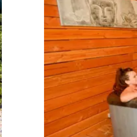
Nederland
België
Luxemburg
Frankrijk
Zwitserland
Nieuws / blog
Over Campingzoeker
Veel gestelde vragen
Meld mijn camping aan
Samenwerken / adverteren