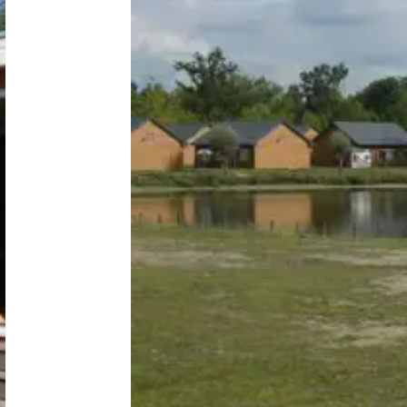
Nederland
België
Luxemburg
Frankrijk
Zwitserland
Nieuws / blog
Over Campingzoeker
Veel gestelde vragen
Meld mijn camping aan
Samenwerken / adverteren