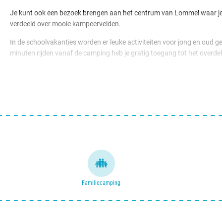
Je kunt ook een bezoek brengen aan het centrum van Lommel waar je gez
verdeeld over mooie kampeervelden.
In de schoolvakanties worden er leuke activiteiten voor jong en oud g
minuten rijden vanaf de camping heb je gratig toegang tot het overde
Kids kunnen hier zich de hele dag vermaken op de speeltoestellen, spe
stacaravans en Holiday cottages te huur, ideaal voor als je niet ove
Familiecamping