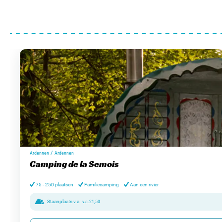
/
Ardennen
Ardennen
Camping de la Semois
75 - 250 plaatsen
Familiecamping
Aan een rivier
Staanplaats v.a.
v.a.
21,50