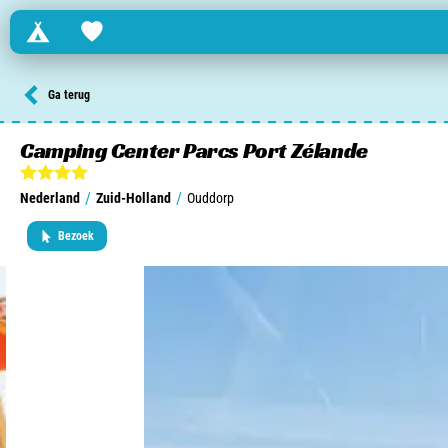
Campings
Favorites
Zoek een camping in ...
Ga terug
Nederland
Camping Center Parcs Port Zélande
Begië
/
/
Nederland
Zuid-Holland
Ouddorp
Luxemburg
Bezoek
Frankrijk
Zwitserland
informatie over …