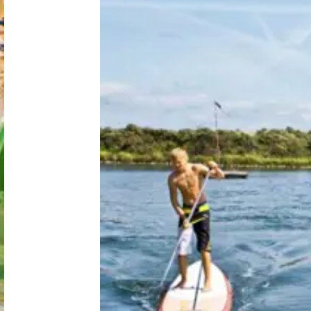
Nederland
België
Luxemburg
Frankrijk
Zwitserland
Nieuws / blog
Over Campingzoeker
Veel gestelde vragen
Meld mijn camping aan
Samenwerken / adverteren