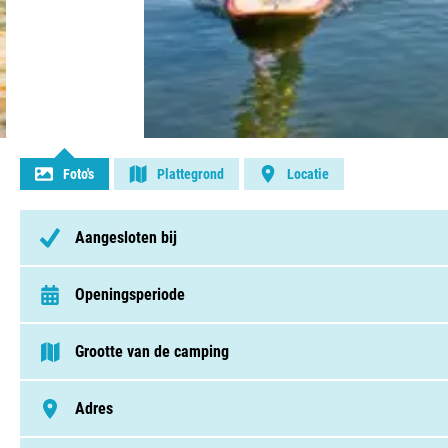
Contact opnemen
Foto's
Plattegrond
Locatie
Aangesloten bij
Openingsperiode
van 1 januari t/m 31 december
Grootte van de camping
75 - 250 plaatsen
Adres
Port Zelande 2, 3253 MG, Ouddorp