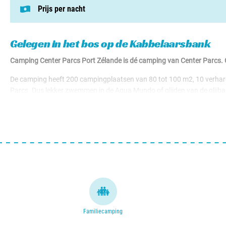
Prijs per nacht
Deze prijs is gebaseerd op een kampeerplek i
Staanplaatsen v.a. € 40,00
Gelegen in het bos op de Kabbelaarsbank
Camping Center Parcs Port Zélande is dé camping van Center Parcs.
De camping heeft 200 campingplaatsen van 80 tot 100 m2, 10 verhard
Parcs. Dus lekker zwemmen in de Aqua Mundo of glijden van de glijb
Een ideale camping voor rustzoekers, surfers, kiters, wandelaars, fiet
Familiecamping