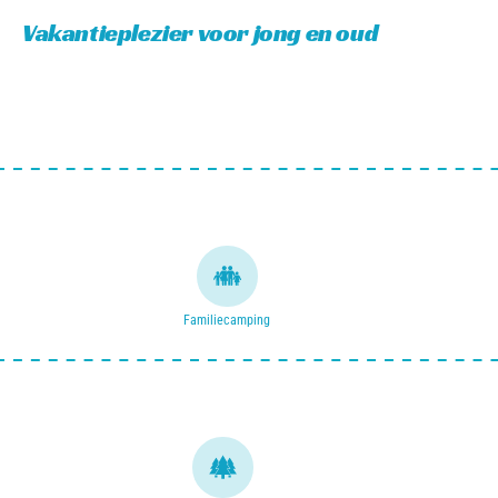
Vakantieplezier voor jong en oud
Gelegen in de bosrijke omgeving van Zandoerle, gemeente Veldhoven, lig
vertoeven. Op de website van Vakantiepark Molenvelden vind je alle inf
Familiecamping