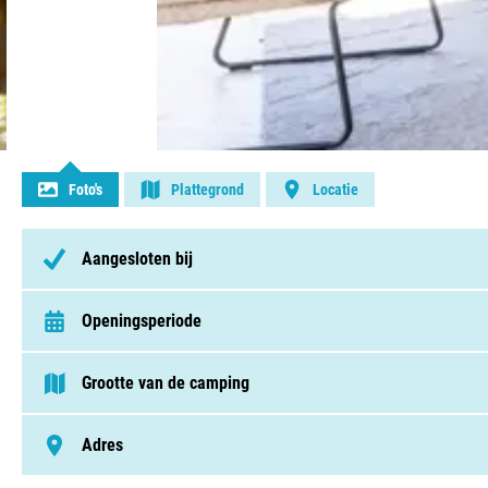
Contact opnemen
Foto's
Plattegrond
Locatie
Aangesloten bij
Openingsperiode
van 24 maart t/m 2 oktober
Grootte van de camping
> 250 plaatsen
Adres
Banstraat 25, 5506 LA, Veldhoven