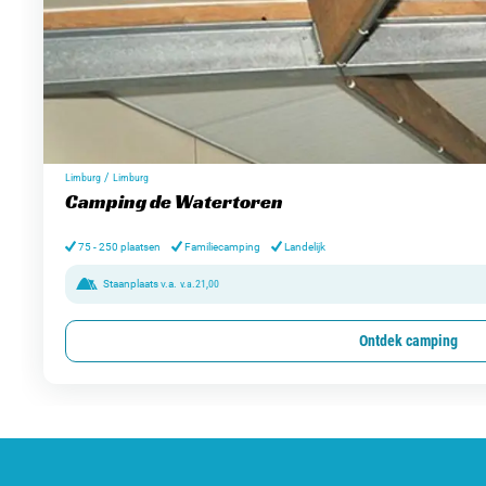
/
Limburg
Limburg
Camping de Watertoren
75 - 250 plaatsen
Familiecamping
Landelijk
Staanplaats v.a.
v.a.
21,00
Ontdek camping