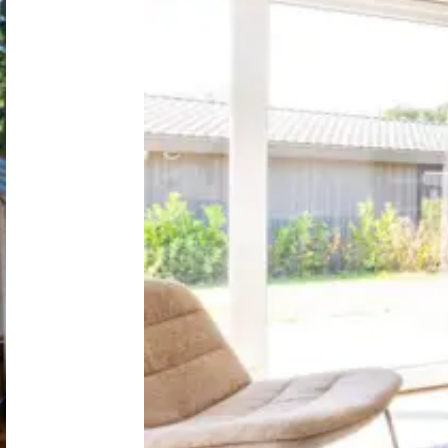
Nederland
België
Luxemburg
Frankrijk
Zwitserland
Nieuws / blog
Over Campingzoeker
Veel gestelde vragen
Meld mijn camping aan
Samenwerken / adverteren