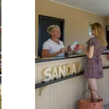
Nederland
België
Luxemburg
Frankrijk
Zwitserland
Nieuws / blog
Over Campingzoeker
Veel gestelde vragen
Meld mijn camping aan
Samenwerken / adverteren