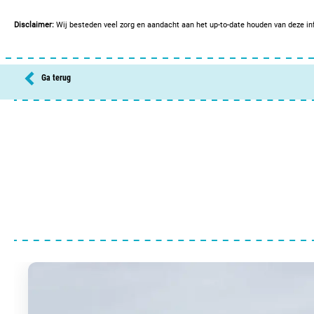
Openlucht
Mindervaliden sanitair
Disclaimer:
Wij besteden veel zorg en aandacht aan het up-to-date houden van deze inf
Verwarmd
Wasmachines
Peuterbad
Wasdrogers
Waterspeeltuin
Ga terug
Zwemparadijs
Zwemplas