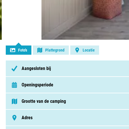
Contact opnemen
Foto's
Plattegrond
Locatie
Aangesloten bij
Openingsperiode
van 1 april t/m 30 september
Grootte van de camping
75 - 250 plaatsen
Adres
Avenue D'Ingril 140, 34110, Frontignan