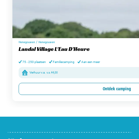
/
Henegouwen
Henegouwen
Landal Village L'Eau D'Heure
75 - 250 plaatsen
Familiecamping
Aan een meer
Verhuur v.a.
v.a.
44,00
Ontdek camping