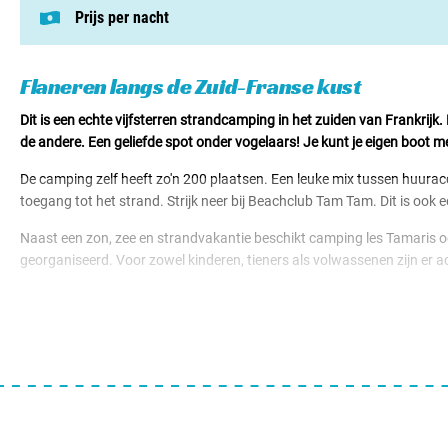
Prijs per nacht
Deze prijs is gebaseerd op een kampeerplek i
Staanplaatsen v.a. € 49,00
Huuraccomodaties v.a. € 74,00
Flaneren langs de Zuid-Franse kust
Dit is een echte vijfsterren strandcamping in het zuiden van Frankrijk
de andere. Een geliefde spot onder vogelaars! Je kunt je eigen boot 
De camping zelf heeft zo'n 200 plaatsen. Een leuke mix tussen huura
toegang tot het strand. Strijk neer bij Beachclub Tam Tam. Dit is ook 
Naast een zon, zee en strandvakantie beschikt camping les Tamaris ook
georganiseerd. Voor zowel kinderen, tieners als volwassenen zijn er a
Je kampeert vlakbij de badplaats Frontignan met een mooie jachthaven
half uur rijden ligt de stad Montpellier ook een echte aanrader. En mo