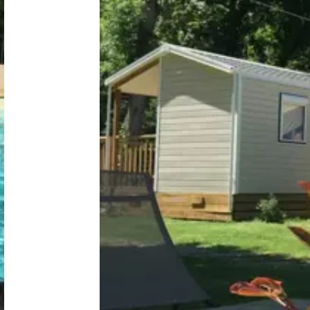
Nederland
België
Luxemburg
Frankrijk
Zwitserland
Nieuws / blog
Over Campingzoeker
Veel gestelde vragen
Meld mijn camping aan
Samenwerken / adverteren