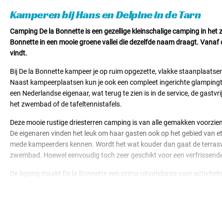
Huuraccomodaties v.a. € 65,00
Kamperen bij Hans en Delpine in de Tarn
Camping De la Bonnette is een gezellige kleinschalige camping in het 
Bonnette in een mooie groene vallei die dezelfde naam draagt. Vanaf 
vindt.
Bij De la Bonnette kampeer je op ruim opgezette, vlakke staanplaatse
Naast kampeerplaatsen kun je ook een compleet ingerichte glampingte
een Nederlandse eigenaar, wat terug te zien is in de service, de gastv
het zwembad of de tafeltennistafels.
Deze mooie rustige driesterren camping is van alle gemakken voorzien. 
De eigenaren vinden het leuk om haar gasten ook op het gebied van et
mede kampeerders kennen. Wordt het wat kouder dan gaat de terrasver
zwembad. Hoewel eenvoudig toch zeer geschikt voor een verfrissende dui
De ligging maakt De la Bonnette een prima uitvalsbasis voor activitei
historische dorpen. Dit is namelijk ook echt een regio voor wie gek is 
uitstapje of route zoekt. En natuurlijk hebben Hans en Delpine ook de l