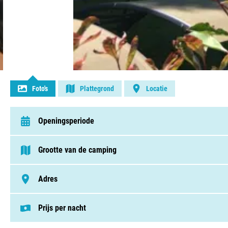
Contact opnemen
Foto's
Plattegrond
Locatie
Openingsperiode
van 27 maart t/m 3 oktober
Grootte van de camping
< 75 plaatsen
Adres
Route De La Bonnette 672, 82160, Caylus
Prijs per nacht
Deze prijs is gebaseerd op een kampeerplek i
Staanplaatsen v.a. € 31,80