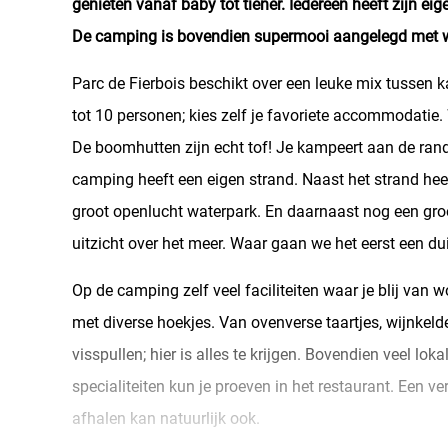
genieten vanaf baby tot tiener. Iedereen heeft zijn ei
De camping is bovendien supermooi aangelegd met w
Parc de Fierbois beschikt over een leuke mix tussen 
tot 10 personen; kies zelf je favoriete accommodatie.
De boomhutten zijn echt tof! Je kampeert aan de ran
camping heeft een eigen strand. Naast het strand he
groot openlucht waterpark. En daarnaast nog een gr
uitzicht over het meer. Waar gaan we het eerst een d
Op de camping zelf veel faciliteiten waar je blij van 
met diverse hoekjes. Van ovenverse taartjes, wijnkeld
visspullen; hier is alles te krijgen. Bovendien veel lok
specialiteiten kun je proeven in het restaurant. Een ve
afhalen kan natuurlijk ook.