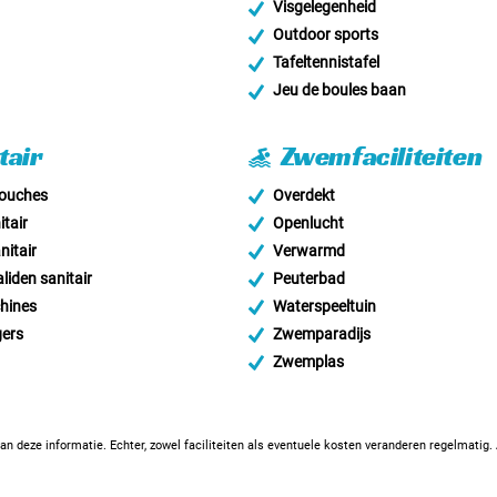
Visgelegenheid
Outdoor sports
Tafeltennistafel
Jeu de boules baan
tair
Zwemfaciliteiten
douches
Overdekt
tair
Openlucht
nitair
Verwarmd
liden sanitair
Peuterbad
hines
Waterspeeltuin
ers
Zwemparadijs
Zwemplas
an deze informatie. Echter, zowel faciliteiten als eventuele kosten veranderen regelmatig