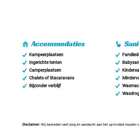
Accommodaties
Sani
Kampeerplaatsen
Familie
Ingerichte tenten
Babysani
Camperplaatsen
Kindersa
Chalets of Stacaravans
Minderva
Bijzonder verblijf
Wasmac
Wasdrog
Disclaimer:
Wij besteden veel zorg en aandacht aan het up-to-date houden v