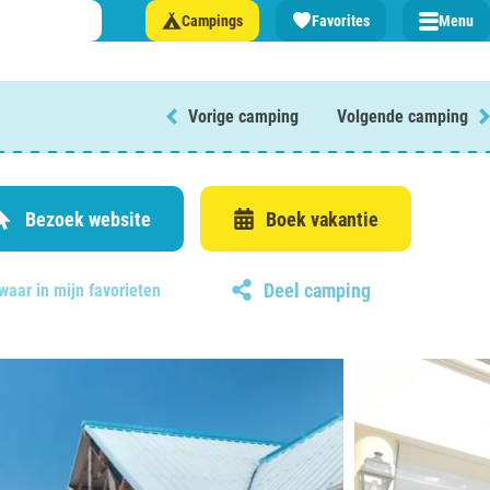
Campings
Favorites
Menu
Vorige camping
Volgende camping
 een camping in ...
and
Bezoek website
Boek vakantie
Deel camping
waar in mijn favorieten
burg
jk
rland
rmatie over …