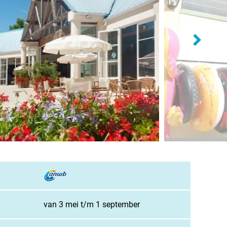
and
burg
jk
rland
ws / blog
ampingzoeker
van 3 mei t/m 1 september
stelde vragen