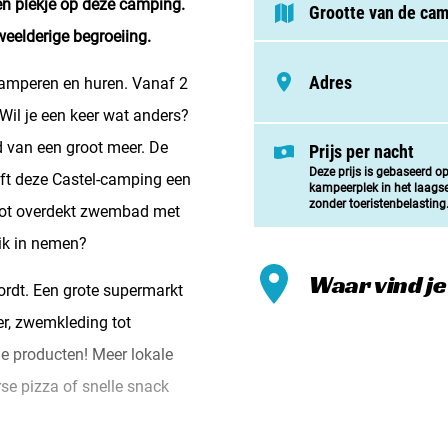
gen plekje op deze camping.
Meld mi
Grootte van de ca
eelderige begroeiing.
Samenwe
Adres
kamperen en huren. Vanaf 2
Contac
 Wil je een keer wat anders?
d van een groot meer. De
Prijs per nacht
Deze prijs is gebaseerd o
eft deze Castel-camping een
kampeerplek in het laags
zonder toeristenbelasting
oot overdekt zwembad met
uik in nemen?
Waar vind je
wordt. Een grote supermarkt
er, zwemkleding tot
ale producten! Meer lokale
rse pizza of snelle snack