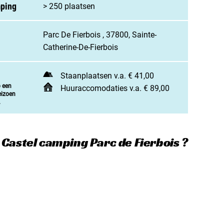
jn camping aan
mping
> 250 plaatsen
rken / adverteren
Parc De Fierbois , 37800, Sainte-
t opnemen
Catherine-De-Fierbois
Staanplaatsen v.a. € 41,00
p een
Huuraccomodaties v.a. € 89,00
eizoen
.
 Castel camping Parc de Fierbois ?