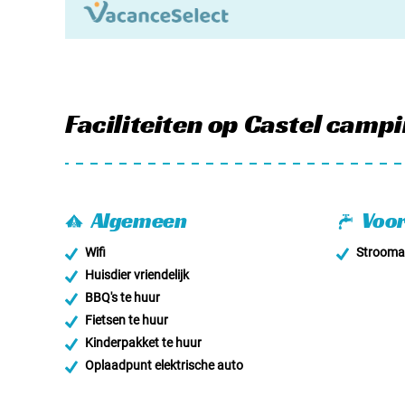
Faciliteiten
op Castel campi
Algemeen
Voor
Wifi
Stroomaa
Huisdier vriendelijk
BBQ's te huur
Fietsen te huur
Kinderpakket te huur
Oplaadpunt elektrische auto