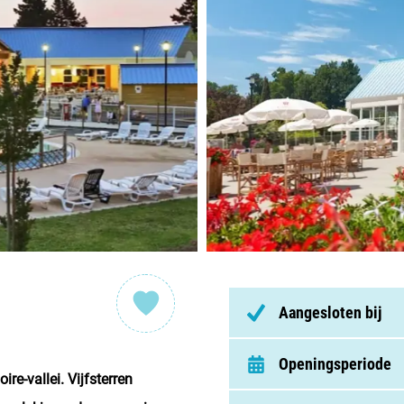
Nederl
België
Luxem
Frankri
Zwitse
Nieu
Aangesloten bij
Over C
Openingsperiode
Veel ge
re-vallei. Vijfsterren