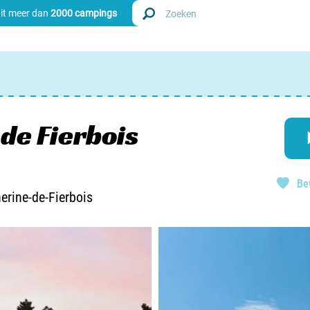
uit meer dan
2000 campings
Zoek
Nederl
de Fierbois
Begië
Be
Luxem
erine-de-Fierbois
Frankri
Zwitse
info