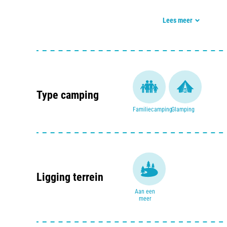
Start je dag met een lekker ontbijtje. Wordt het een p
Lees meer
baguette? Daarna kun je je aansluiten bij de miniclub
vakantievrienden richting het skatepark, speeltuin of 
op het meer ook heel goed kunt vissen? Er valt zoveel
camping dat je bijna zou vergeten dat de omgeving o
mooiste kastelen van de Loire liggen echt om de hoek
Type camping
Familiecamping
Glamping
Ligging terrein
Aan een
meer