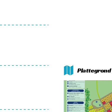
ain au chocolat of een stuk
 of met je nieuwe
het meer gaan. Wist je dat je
 leuks te beleven op de
ok de moeite waard is. De
.
Plattegrond 