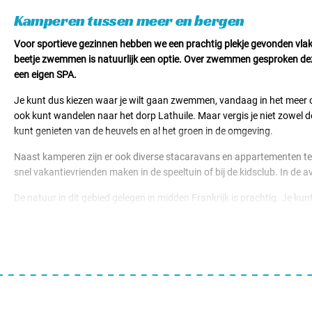
Huuraccomodaties v.a. € 55,95
Kamperen tussen meer en bergen
Voor sportieve gezinnen hebben we een prachtig plekje gevonden vlakb
beetje zwemmen is natuurlijk een optie. Over zwemmen gesproken dez
een eigen SPA.
Je kunt dus kiezen waar je wilt gaan zwemmen, vandaag in het meer of b
ook kunt wandelen naar het dorp Lathuile. Maar vergis je niet zowel
kunt genieten van de heuvels en al het groen in de omgeving.
Naast kamperen zijn er ook diverse stacaravans en appartementen te h
snel vakantievrienden maken in de speeltuin of bij de kidsclub. In d
De natuur in dit gebied gelegen in midden Frankrijk is prachtig. Je k
camping afhaal pizza's en snacks aanbiedt. Voor wat te drinken kun je 
aan pretpark Walibi of een klimbos. Annecy zelf is ook een mooie sta