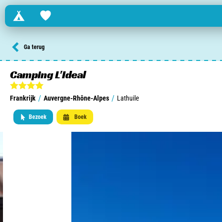
Campings
Favorites
Zoek een camping in ...
Ga terug
Nederland
Camping L'Ideal
Begië
/
/
Frankrijk
Auvergne-Rhône-Alpes
Lathuile
Luxemburg
Bezoek
Boek
Frankrijk
Zwitserland
informatie over …