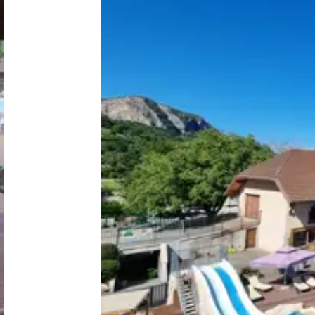
Nederland
België
Luxemburg
Frankrijk
Zwitserland
Nieuws / blog
Over Campingzoeker
Veel gestelde vragen
Meld mijn camping aan
Samenwerken / adverteren