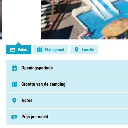
Contact opnemen
Foto's
Plattegrond
Locatie
Openingsperiode
van 27 april t/m 8 september
Grootte van de camping
> 250 plaatsen
Adres
Route De Chaparon 715, 74210, Lathuile
Prijs per nacht
Deze prijs is gebaseerd op een kampeerplek i
Staanplaatsen v.a. € 22,00