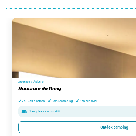
/
Ardennen
Ardennen
Domaine du Bocq
75 - 250 plaatsen
Familiecamping
Aan een rivier
Staanplaats v.a.
v.a.
29,00
Ontdek camping