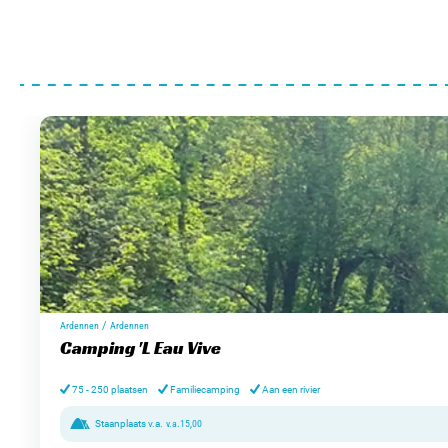
/
Ardennen
Ardennen
Camping 'L Eau Vive
75 - 250 plaatsen
Familiecamping
Aan een rivier
Staanplaats v.a.
v.a.
15,00