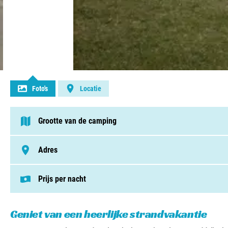
Contact opnemen
Foto's
Locatie
Grootte van de camping
< 75 plaatsen
Adres
Sluisvaartstraat 50, 8430, Middelkerke
Prijs per nacht
Deze prijs is gebaseerd op een kampeerplek i
Staanplaatsen v.a. € 11,50
Geniet van een heerlijke strandvakantie