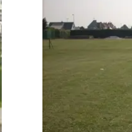
Nederland
België
Luxemburg
Frankrijk
Zwitserland
Nieuws / blog
Over Campingzoeker
Veel gestelde vragen
Meld mijn camping aan
Samenwerken / adverteren