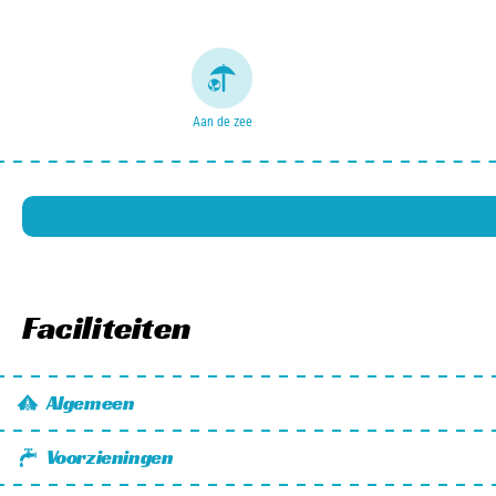
Aan de zee
Faciliteiten
Algemeen
Wifi
Voorzieningen
Huisdier vriendelijk
Wateraansluiting