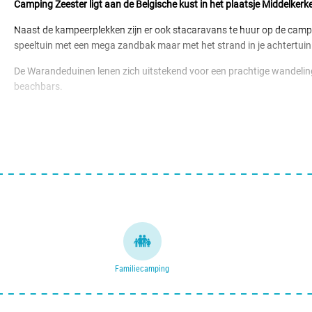
Camping Zeester ligt aan de Belgische kust in het plaatsje Middelker
Naast de kampeerplekken zijn er ook stacaravans te huur op de camping
speeltuin met een mega zandbak maar met het strand in je achtertuin is
De Warandeduinen lenen zich uitstekend voor een prachtige wandeling e
beachbars.
In Middelkerke is genoeg te beleven voor jong en oud, er zijn diverse 
Jommeke-album ‘Missie Middelkerke’.
Familiecamping