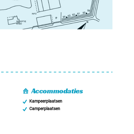
Accommodaties
Kampeerplaatsen
Camperplaatsen