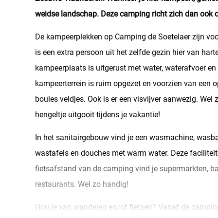
weidse landschap. Deze camping richt zich dan ook 
De kampeerplekken op Camping de Soetelaer zijn voor
is een extra persoon uit het zelfde gezin hier van har
kampeerplaats is uitgerust met water, waterafvoer en
kampeerterrein is ruim opgezet en voorzien van een o
boules veldjes. Ook is er een visvijver aanwezig. Wel z
hengeltje uitgooit tijdens je vakantie!
In het sanitairgebouw vind je een wasmachine, wasbak
wastafels en douches met warm water. Deze faciliteite
fietsafstand van de camping vind je supermarkten, ba
restaurants. Wel zo handig!
Hou je van wandelen en/of fietsen? Vanaf de camping 