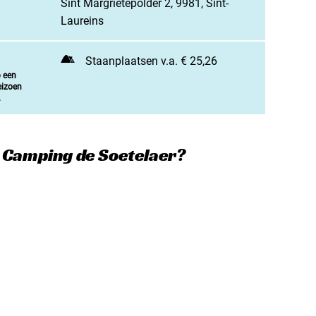
Sint Margrietepolder 2, 9981, Sint-
jn camping aan
Laureins
rken / adverteren
t opnemen
Staanplaatsen v.a. € 25,26
p een
eizoen
.
e Camping de Soetelaer?