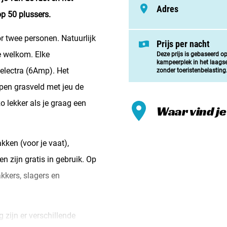
Meld mi
Adres
op 50 plussers.
Samenwe
 twee personen. Natuurlijk
Contac
Prijs per nacht
te welkom. Elke
Deze prijs is gebaseerd o
kampeerplek in het laags
 electra (6Amp). Het
zonder toeristenbelasting
pen grasveld met jeu de
o lekker als je graag een
Waar vind j
ken (voor je vaat),
n zijn gratis in gebruik. Op
kkers, slagers en
zijn er verschillende