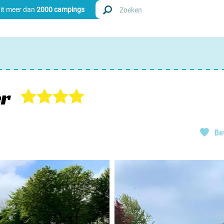
uit meer dan
2000 campings
Zoek
Nederl
er
Begië
Be
Luxem
Frankri
Zwitse
info