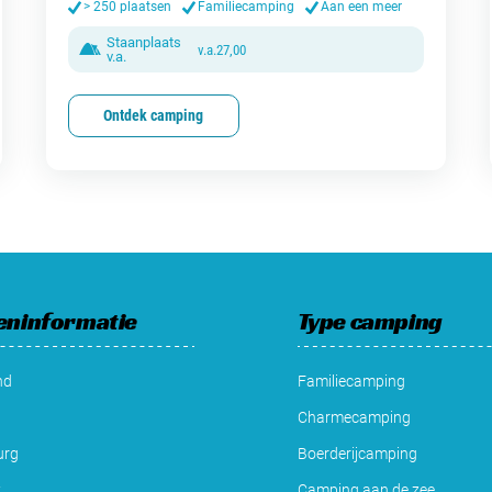
> 250 plaatsen
Familiecamping
Aan een meer
Staanplaats
v.a.
27,00
v.a.
Ontdek camping
eninformatie
Type camping
nd
Familiecamping
Charmecamping
urg
Boerderijcamping
k
Camping aan de zee