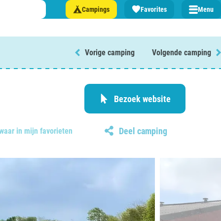
Campings
Favorites
Menu
Vorige camping
Volgende camping
 een camping in ...
and
Bezoek website
Deel camping
waar in mijn favorieten
burg
jk
rland
rmatie over …