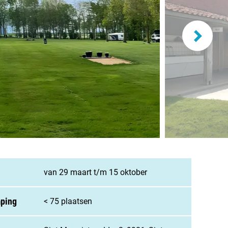
and
burg
jk
rland
ws / blog
van 29 maart t/m 15 oktober
ampingzoeker
mping
< 75 plaatsen
stelde vragen