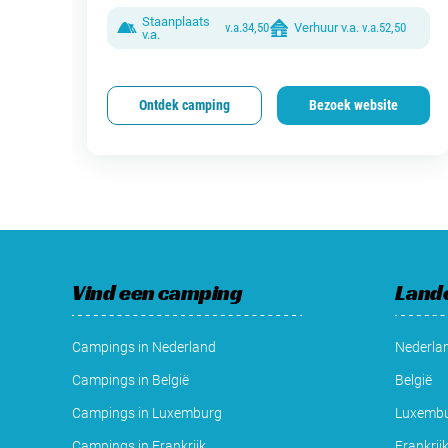
Staanplaats
v.a.
34,50
Verhuur v.a.
v.a.
52,50
v.a.
Ontdek camping
Bezoek website
Vind een camping
Land
Campings in Nederland
Nederla
Campings in België
België
Campings in Luxemburg
Luxemb
Campings in Frankrijk
Frankrij