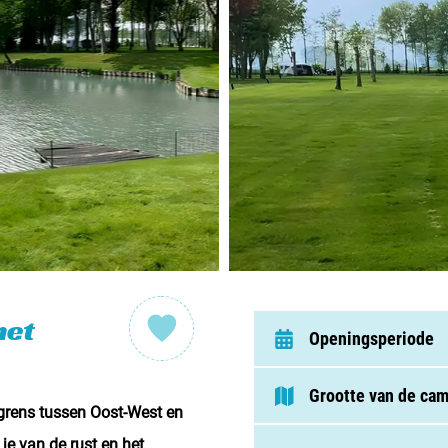
Nederl
België
Luxem
Frankri
Zwitse
Nieu
het
Openingsperiode
Over C
Grootte van de ca
grens tussen Oost-West en
Veel ge
je van de rust en het