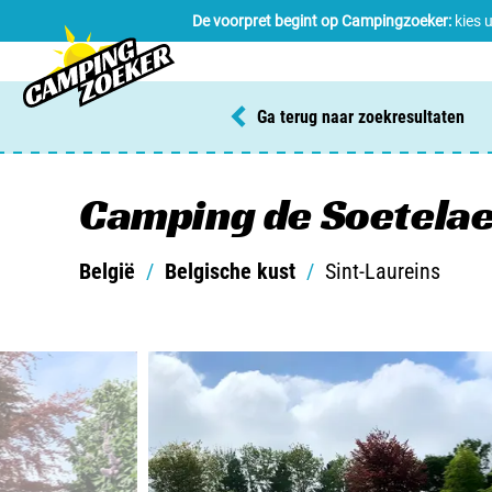
De voorpret begint op Campingzoeker:
kies 
Ga terug naar zoekresultaten
Camping de Soetela
België
/
Belgische kust
/
Sint-Laureins