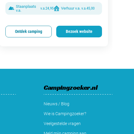
Staanplaats
v.a.
24,95
Verhuur v.a.
v.a.
45,00
v.a.
Ontdek camping
Bezoek website
Campingzoeker.nl
Nieuws / Blog
Wie is Campingzoeker?
Veelgestelde vragen
Meld mijn camping aan