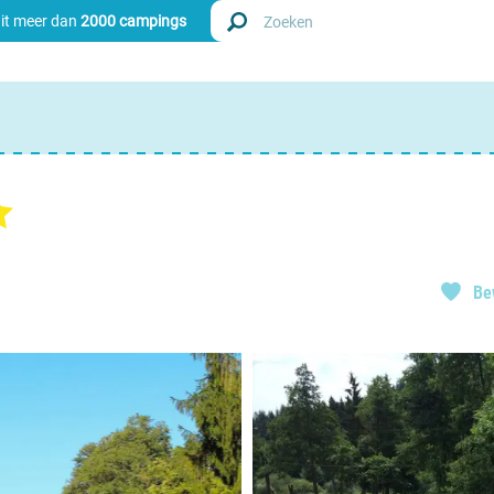
uit meer dan
2000 campings
Zoek
Nederl
Begië
Be
Luxem
Frankri
Zwitse
info