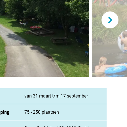
and
burg
jk
rland
ws / blog
van 31 maart t/m 17 september
ampingzoeker
mping
75 - 250 plaatsen
stelde vragen