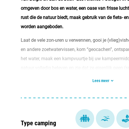
omgeven door bos en water, een oase van frisse lucht 
rust die de natuur biedt, maak gebruik van de fiets- e
worden aangeboden.
Laat de vele zon-uren u verwennen, gooi je (vlieg)vish
en andere zoetwatervissen, kom “geocachen”, ontspan
het water, maak een kampvuurtje bij uw kampeermiddel
natuur volledig beleven en zie dat ze eigenlijk geen (s
speelgoed nodig hebben. Kom zien, ruiken, proeven, ge
Lees meer
Type camping