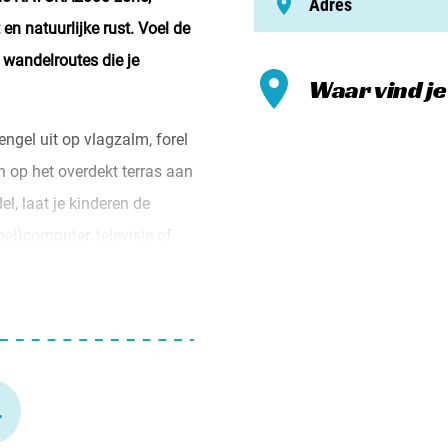
Adres
Meld mi
en natuurlijke rust. Voel de
Samenwe
n wandelroutes die je
Waar vind j
Contac
engel uit op vlagzalm, forel
 op het overdekt terras aan
, laat je kinderen de
pel)computer, televisie of
nieten ...