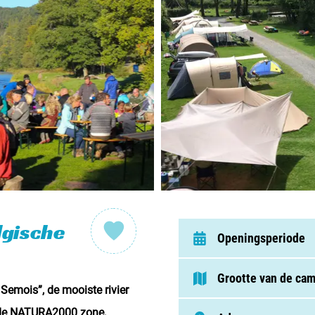
Nederl
België
Luxem
Frankri
Zwitse
Nieu
lgische
Openingsperiode
Over C
Grootte van de ca
Semois”, de mooiste rivier
Veel ge
n de NATURA2000 zone,