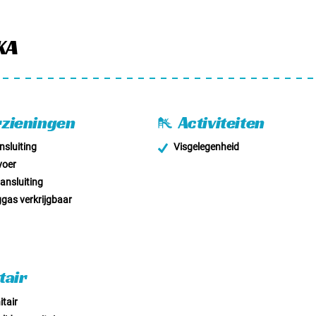
KA
zieningen
Activiteiten
sluiting
Visgelegenheid
voer
nsluiting
as verkrijgbaar
tair
tair