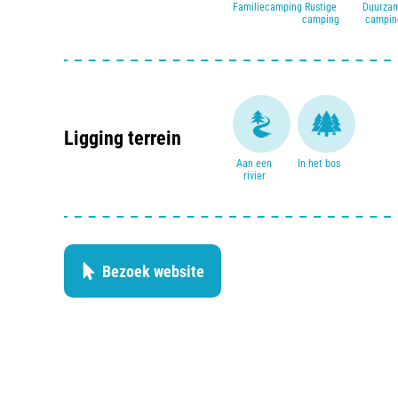
Familiecamping
Rustige
Duurza
camping
campin
Ligging terrein
Aan een
In het bos
rivier
Bezoek website