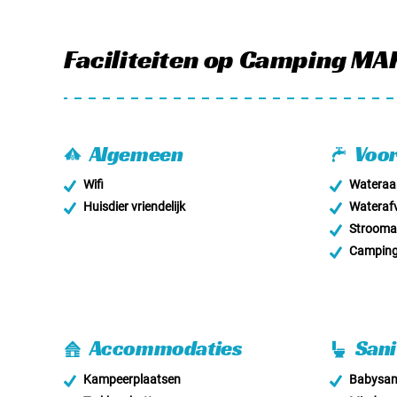
Faciliteiten
op Camping MA
Algemeen
Voor
Wifi
Wateraan
Huisdier vriendelijk
Wateraf
Stroomaa
Campingg
Accommodaties
Sani
Kampeerplaatsen
Babysani