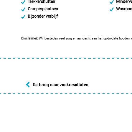
Trekkershutten
Minderva
Camperplaatsen
Wasmac
Bijzonder verblijf
Disclaimer:
Wij besteden veel zorg en aandacht aan het up-to-date houden v
Ga terug naar zoekresultaten