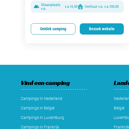
Staanplaats
v.a.
16,50
Verhuur v.a.
v.a.
100,00
v.a.
Ontdek camping
Bezoek website
Vind een camping
Land
Campings in Nederland
Nederla
Campings in België
België
Campings in Luxemburg
Luxemb
Campings in Frankrijk
Frankrij