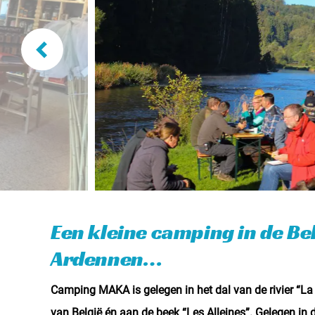
Een kleine camping in de Be
Ardennen…
Camping MAKA is gelegen in het dal van de rivier “La 
van België én aan de beek “Les Alleines”. Gelegen i