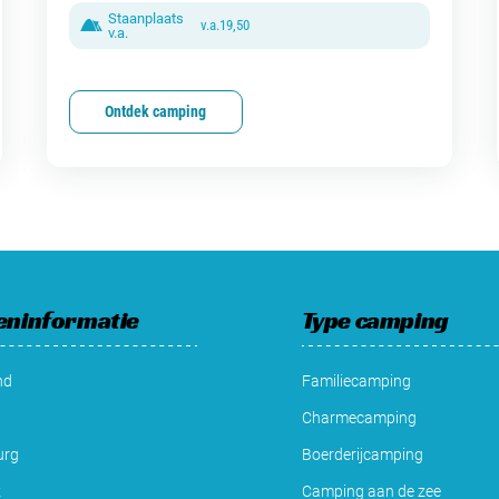
Staanplaats
v.a.
19,50
v.a.
Ontdek camping
eninformatie
Type camping
nd
Familiecamping
Charmecamping
urg
Boerderijcamping
k
Camping aan de zee