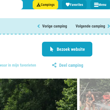
Campings
Favorites
Menu
Vorige camping
Volgende camping
 een camping in ...
and
Bezoek website
Deel camping
waar in mijn favorieten
burg
jk
rland
rmatie over …