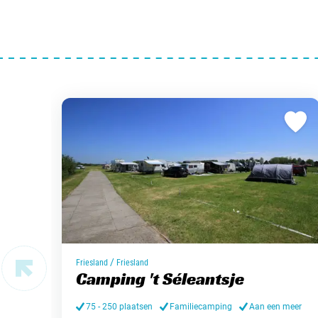
/
Friesland
Friesland
Camping 't Séleantsje
75 - 250 plaatsen
Familiecamping
Aan een meer