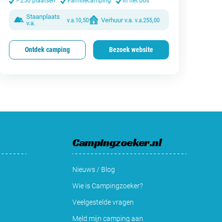
> 250 plaatsen
Familiecamping
In het bos
Staanplaats
v.a.
10,50
Verhuur v.a.
v.a.
255,00
v.a.
Ontdek camping
Bezoek website
Campingzoeker.nl
Nieuws / Blog
Wie is Campingzoeker?
Veelgestelde vragen
Meld mijn camping aan