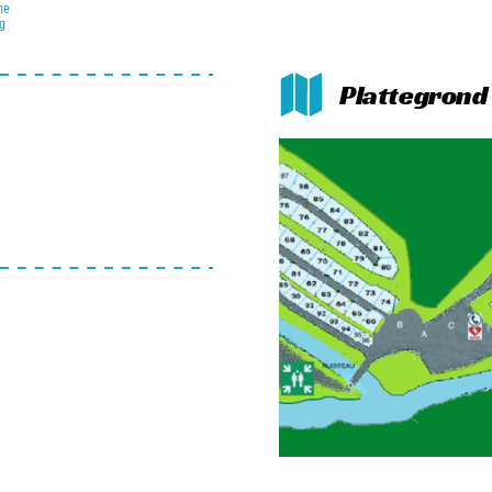
me
g
Plattegron