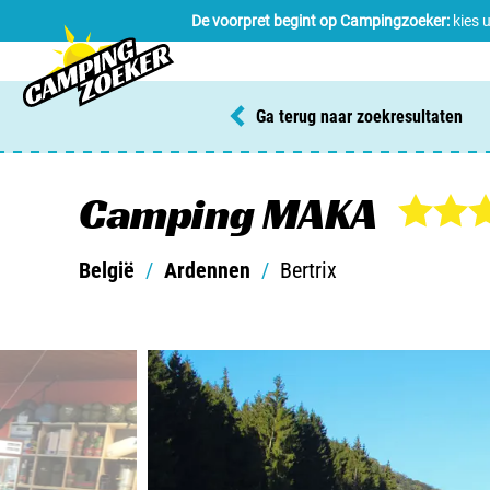
De voorpret begint op Campingzoeker:
kies 
Ga terug naar zoekresultaten
Camping MAKA
België
/
Ardennen
/
Bertrix