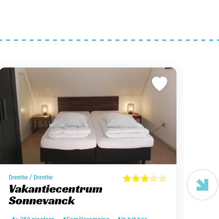
/
Drenthe
Drenthe
Arde
Vakantiecentrum
Ca
Sonnevanck
75