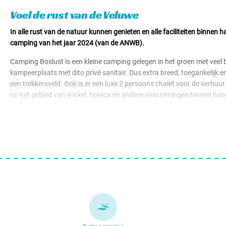
Voel de rust van de Veluwe
In alle rust van de natuur kunnen genieten en alle faciliteiten binn
camping van het jaar 2024 (van de ANWB).
Camping Boslust is een kleine camping gelegen in het groen met veel be
kampeerplaats met dito privé sanitair. Dus extra breed, toegankelijk en
een trekkersveld. Ook is er een luxe 2 persoons chalet voor de verhuur
op het gebied van winkel, horeca en andere voorzieningen binnen hand
Bij de receptie is veel informatie over de omgeving te vinden. Je zoe
een pluktuin, een rustpunt met lekkers over een automaat vol verse 