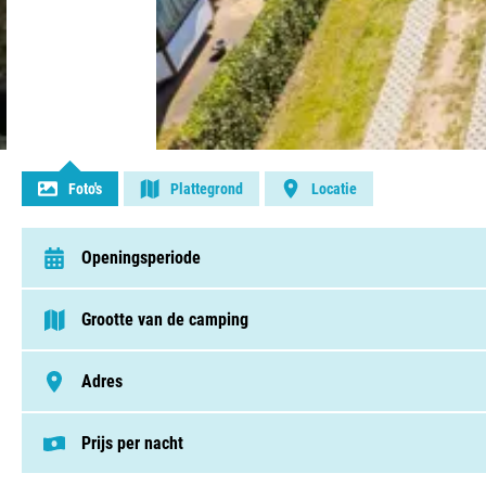
Contact opnemen
Foto's
Plattegrond
Locatie
Openingsperiode
van 1 januari t/m 31 december
Grootte van de camping
< 75 plaatsen
Adres
Schovenhorsterveldweg 6, 3881 PB, Putten
Prijs per nacht
Deze prijs is gebaseerd op een kampeerplek i
Huuraccomodaties v.a. € 125,00