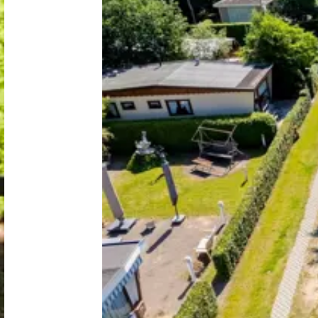
Nederland
België
Luxemburg
Frankrijk
Zwitserland
Nieuws / blog
Over Campingzoeker
Veel gestelde vragen
Meld mijn camping aan
Samenwerken / adverteren