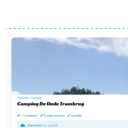
/
Friesland
Friesland
Camping De Oude Trambrug
< 75 plaatsen
Rustige camping
Landelijk
Staanplaats v.a.
v.a.
21,50